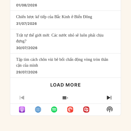
01/08/2026
Chiến lược kế tiếp của Bắc Kinh ở Biển Đông
31/07/2026
Trật tự thế giới mới: Các nước nhỏ sẽ luôn phải chịu
đựng?
30/07/2026
Tập tìm cách chôn vùi bê bối chấn động vòng tròn thân
cận của mình
29/07/2026
LOAD MORE
PREVIOUS
SHOW
NEXT
EPISODE
EPISODES
EPISO
Show
LIST
Podcast
Informat