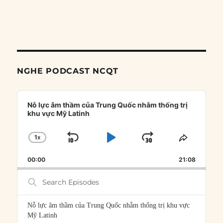
NGHE PODCAST NCQT
Audio
Player
Nỗ lực âm thầm của Trung Quốc nhằm thống trị
khu vực Mỹ Latinh
1
X
SKIP
PLAY
JUMP
CHANGE
SHARE
PLAYBACK
THIS
BACKWARD
PAUSE
FORWARD
00:00
RATE
21:08
EPISOD
Search
Episodes
Nỗ lực âm thầm của Trung Quốc nhằm thống trị khu vực
Mỹ Latinh