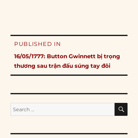
Post
PUBLISHED IN
navigation
16/05/1777: Button Gwinnett bị trọng
thương sau trận đấu súng tay đôi
SE
Search
for: