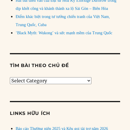
Hai bài diễn văn của Đại sứ Hoa Kỳ Elbridge Durbrow trong
dịp khởi công và khánh thành xa lộ Sài Gòn – Biên Hòa
Điểm khác biệt trong tư tưởng chiến tranh của Việt Nam,
Trung Quốc, Cuba
‘Black Myth: Wukong’ và sức mạnh mềm của Trung Quốc
TÌM BÀI THEO CHỦ ĐỀ
Tìm
bài
theo
chủ
đề
LINKS HỮU ÍCH
Báo cáo Thường niên 2025 và Kêu gọi tài trợ năm 2026