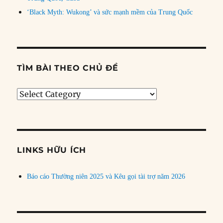
‘Black Myth: Wukong’ và sức mạnh mềm của Trung Quốc
TÌM BÀI THEO CHỦ ĐỀ
Tìm
bài
theo
chủ
đề
LINKS HỮU ÍCH
Báo cáo Thường niên 2025 và Kêu gọi tài trợ năm 2026