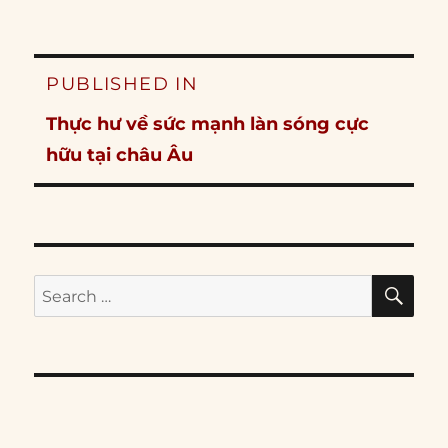
Post
PUBLISHED IN
navigation
Thực hư về sức mạnh làn sóng cực
hữu tại châu Âu
SE
Search
for: