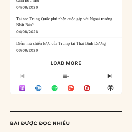
cánh hữu mới
04/08/2026
Tại sao Trung Quốc phủ nhận cuộc gặp với Ngoại trưởng
Nhật Bản?
04/08/2026
Điểm mù chiến lược của Trump tại Thái Bình Dương
03/08/2026
LOAD MORE
PREVIOUS
SHOW
NEXT
EPISODE
EPISODES
EPISO
Show
LIST
Podcast
Informat
BÀI ĐƯỢC ĐỌC NHIỀU