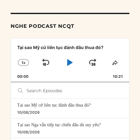
NGHE PODCAST NCQT
Audio
Player
Tại sao Mỹ cứ liên tục đánh đâu thua đó?
1
X
SKIP
PLAY
JUMP
CHANGE
SHARE
PLAYBACK
THIS
BACKWARD
PAUSE
FORWARD
00:00
RATE
10:21
EPISOD
Search
Episodes
Tại sao Mỹ cứ liên tục đánh đâu thua đó?
10/08/2026
Tại sao Nga vẫn tiếp tục chiến đấu dù suy yếu?
10/08/2026