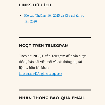
đề
LINKS HỮU ÍCH
Báo cáo Thường niên 2025 và Kêu gọi tài trợ
năm 2026
NCQT TRÊN TELEGRAM
Theo dõi NCQT trên Telegram để nhận được
thông báo bài viết mới và các thông tin, tài
liệu… hữu ích khác:
https://t.me/DAnghiencuuquocte
NHẬN THÔNG BÁO QUA EMAIL