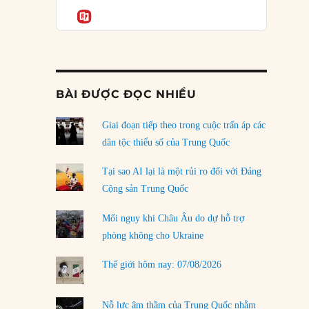
Podcast
của phe cánh hữu mới
Informatio
04/08/2026
Tại sao Trung Quốc phủ nhận cuộc gặp với
Ngoại trưởng Nhật Bản?
04/08/2026
BÀI ĐƯỢC ĐỌC NHIỀU
Điểm mù chiến lược của Trump tại Thái Bình
Dương
Giai đoạn tiếp theo trong cuộc trấn áp các
03/08/2026
dân tộc thiểu số của Trung Quốc
Đặt cược vào thất bại: Các quỹ đầu tư mạo
Tại sao AI lại là một rủi ro đối với Đảng
hiểm quốc gia và khía cạnh chính trị của vốn
Cộng sản Trung Quốc
rủi ro
02/08/2026
Mối nguy khi Châu Âu do dự hỗ trợ
phòng không cho Ukraine
Làm thế nào để kết thúc Chiến tranh Iran?
01/08/2026
Thế giới hôm nay: 07/08/2026
Chiến lược kế tiếp của Bắc Kinh ở Biển Đông
31/07/2026
Nỗ lực âm thầm của Trung Quốc nhằm