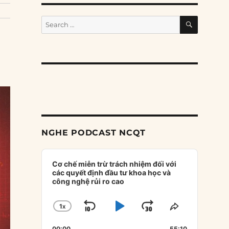
SEARCH
Search
for:
NGHE PODCAST NCQT
Audio
Player
Cơ chế miễn trừ trách nhiệm đối với
các quyết định đầu tư khoa học và
công nghệ rủi ro cao
1
X
SKIP
PLAY
JUMP
CHANGE
SHARE
PLAYBACK
THIS
BACKWARD
PAUSE
FORWARD
00:00
55:10