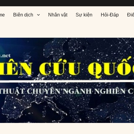
me
Biên dịch
Nhân vật
Sự kiện
Hỏi-Đáp
Đi