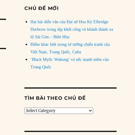
CHỦ ĐỀ MỚI
Hai bài diễn văn của Đại sứ Hoa Kỳ Elbridge
Durbrow trong dịp khởi công và khánh thành xa
lộ Sài Gòn – Biên Hòa
Điểm khác biệt trong tư tưởng chiến tranh của
Việt Nam, Trung Quốc, Cuba
‘Black Myth: Wukong’ và sức mạnh mềm của
Trung Quốc
TÌM BÀI THEO CHỦ ĐỀ
Tìm
bài
theo
chủ