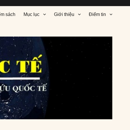
ểm sách
Mục lục
Giới thiệu
Điểm tin