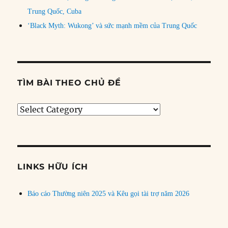
Trung Quốc, Cuba
‘Black Myth: Wukong’ và sức mạnh mềm của Trung Quốc
TÌM BÀI THEO CHỦ ĐỀ
Tìm
bài
theo
chủ
đề
LINKS HỮU ÍCH
Báo cáo Thường niên 2025 và Kêu gọi tài trợ năm 2026