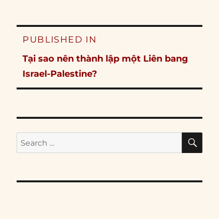
Post
PUBLISHED IN
navigation
Tại sao nên thành lập một Liên bang
Israel-Palestine?
SE
Search
for: