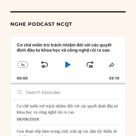
NGHE PODCAST NCQT
Audio
Player
Cơ chế miễn trừ trách nhiệm đối với các quyết
định đầu tư khoa học và công nghệ rủi ro cao
1
X
SKIP
PLAY
JUMP
CHANGE
SHARE
PLAYBACK
THIS
BACKWARD
PAUSE
FORWARD
00:00
RATE
55:10
EPISOD
Search
Episodes
Cơ chế miễn trừ trách nhiệm đối với các quyết định đầu tư
khoa học và công nghệ rủi ro cao
08/08/2026
Giai đoạn tiếp theo trong cuộc trấn áp các dân tộc thiểu số