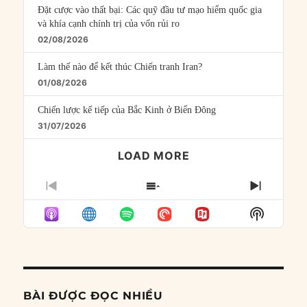
Đặt cược vào thất bại: Các quỹ đầu tư mạo hiểm quốc gia
và khía cạnh chính trị của vốn rủi ro
02/08/2026
Làm thế nào để kết thúc Chiến tranh Iran?
01/08/2026
Chiến lược kế tiếp của Bắc Kinh ở Biển Đông
31/07/2026
LOAD MORE
PREVIOUS
SHOW
NEXT
EPISODE
EPISODES
EPISO
Show
LIST
Podcast
Informat
BÀI ĐƯỢC ĐỌC NHIỀU