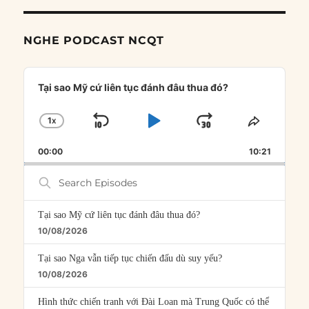
NGHE PODCAST NCQT
Audio
Player
Tại sao Mỹ cứ liên tục đánh đâu thua đó?
1
X
SKIP
PLAY
JUMP
CHANGE
SHARE
PLAYBACK
THIS
BACKWARD
PAUSE
FORWARD
00:00
RATE
10:21
EPISOD
Search
Episodes
Tại sao Mỹ cứ liên tục đánh đâu thua đó?
10/08/2026
Tại sao Nga vẫn tiếp tục chiến đấu dù suy yếu?
10/08/2026
Hình thức chiến tranh với Đài Loan mà Trung Quốc có thể