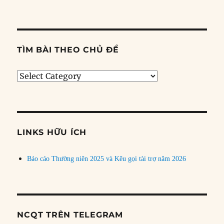
TÌM BÀI THEO CHỦ ĐỀ
Tìm
bài
theo
chủ
đề
LINKS HỮU ÍCH
Báo cáo Thường niên 2025 và Kêu gọi tài trợ năm 2026
NCQT TRÊN TELEGRAM