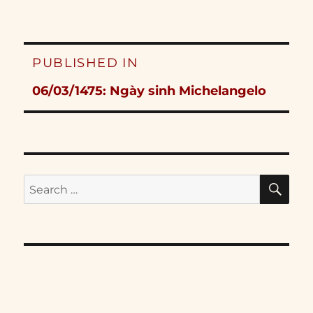
Post
PUBLISHED IN
navigation
06/03/1475: Ngày sinh Michelangelo
SE
Search
for: