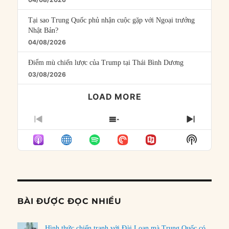
Tại sao Trung Quốc phủ nhận cuộc gặp với Ngoại trưởng
Nhật Bản?
04/08/2026
Điểm mù chiến lược của Trump tại Thái Bình Dương
03/08/2026
LOAD MORE
PREVIOUS
SHOW
NEXT
EPISODE
EPISODES
EPISO
Show
LIST
Podcast
Informat
BÀI ĐƯỢC ĐỌC NHIỀU
Hình thức chiến tranh với Đài Loan mà Trung Quốc có