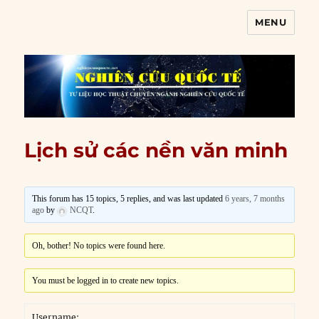
MENU
Nghiên cứu quốc tế
Lịch sử các nền văn minh
This forum has 15 topics, 5 replies, and was last updated
6 years, 7 months
ago
by
NCQT
.
Oh, bother! No topics were found here.
You must be logged in to create new topics.
Username: