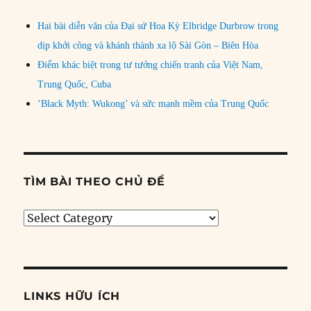
Hai bài diễn văn của Đại sứ Hoa Kỳ Elbridge Durbrow trong
dịp khởi công và khánh thành xa lộ Sài Gòn – Biên Hòa
Điểm khác biệt trong tư tưởng chiến tranh của Việt Nam,
Trung Quốc, Cuba
‘Black Myth: Wukong’ và sức mạnh mềm của Trung Quốc
TÌM BÀI THEO CHỦ ĐỀ
Tìm
bài
theo
chủ
đề
LINKS HỮU ÍCH