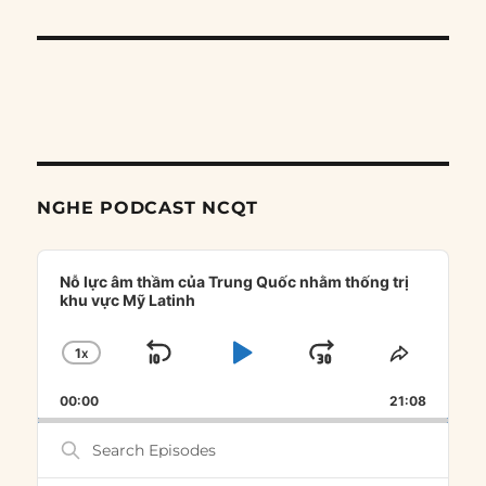
NGHE PODCAST NCQT
Audio
Player
Nỗ lực âm thầm của Trung Quốc nhằm thống trị
khu vực Mỹ Latinh
1
X
SKIP
PLAY
JUMP
CHANGE
SHARE
PLAYBACK
THIS
BACKWARD
PAUSE
FORWARD
00:00
RATE
21:08
EPISOD
Search
Episodes