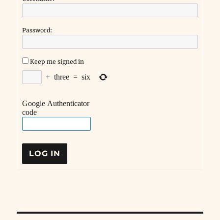
Password:
Keep me signed in
+
three
=
six
Google Authenticator
code
LOG IN