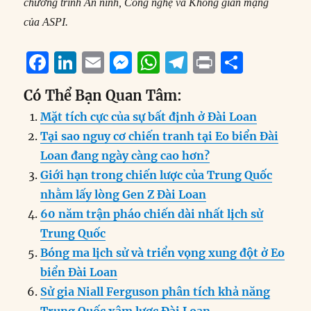
chương trình An ninh, Công nghệ và Không gian mạng
của ASPI.
F
Li
E
M
W
T
P
S
a
n
m
e
h
el
ri
h
Có Thể Bạn Quan Tâm:
c
k
ai
ss
at
e
n
a
Mặt tích cực của sự bất định ở Đài Loan
e
e
l
e
s
g
t
re
Tại sao nguy cơ chiến tranh tại Eo biển Đài
b
d
n
A
r
Loan đang ngày càng cao hơn?
o
I
g
p
a
Giới hạn trong chiến lược của Trung Quốc
o
n
er
p
m
nhằm lấy lòng Gen Z Đài Loan
k
60 năm trận pháo chiến dài nhất lịch sử
Trung Quốc
Bóng ma lịch sử và triển vọng xung đột ở Eo
biển Đài Loan
Sử gia Niall Ferguson phân tích khả năng