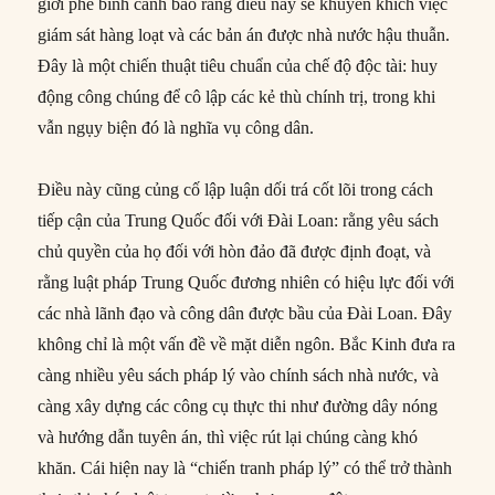
giới phê bình cảnh báo rằng điều này sẽ khuyến khích việc
giám sát hàng loạt và các bản án được nhà nước hậu thuẫn.
Đây là một chiến thuật tiêu chuẩn của chế độ độc tài: huy
động công chúng để cô lập các kẻ thù chính trị, trong khi
vẫn ngụy biện đó là nghĩa vụ công dân.
Điều này cũng củng cố lập luận dối trá cốt lõi trong cách
tiếp cận của Trung Quốc đối với Đài Loan: rằng yêu sách
chủ quyền của họ đối với hòn đảo đã được định đoạt, và
rằng luật pháp Trung Quốc đương nhiên có hiệu lực đối với
các nhà lãnh đạo và công dân được bầu của Đài Loan. Đây
không chỉ là một vấn đề về mặt diễn ngôn. Bắc Kinh đưa ra
càng nhiều yêu sách pháp lý vào chính sách nhà nước, và
càng xây dựng các công cụ thực thi như đường dây nóng
và hướng dẫn tuyên án, thì việc rút lại chúng càng khó
khăn. Cái hiện nay là “chiến tranh pháp lý” có thể trở thành