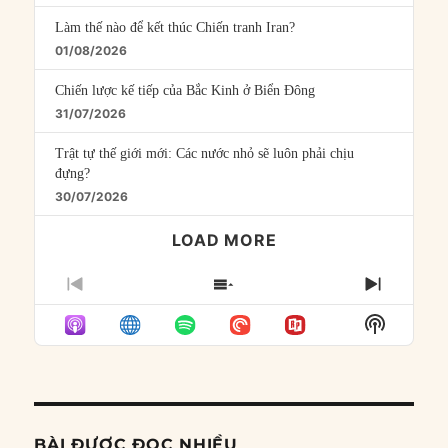
Làm thế nào để kết thúc Chiến tranh Iran?
01/08/2026
Chiến lược kế tiếp của Bắc Kinh ở Biển Đông
31/07/2026
Trật tự thế giới mới: Các nước nhỏ sẽ luôn phải chịu
đựng?
30/07/2026
LOAD MORE
PREVIOUS
SHOW
NEXT
EPISODE
EPISODES
EPISO
Show
LIST
Podcast
Informat
BÀI ĐƯỢC ĐỌC NHIỀU