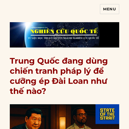
MENU
Nghiên cứu quốc tế
Trung Quốc đang dùng
chiến tranh pháp lý để
cưỡng ép Đài Loan như
thế nào?