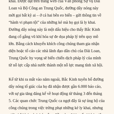
khai. Được đặt trên trang web của Văn phòng Sự vụ Đài
Loan và Bộ Công an Trung Quốc, đường dây nóng này
mời gọi bất kỳ ai – ở cả hai bên eo biển – gửi thông tin về
“hành vi phạm tội” của những kẻ mà họ gọi là ly khai.
Đường dây nóng này là một dấu hiệu cho thấy Bắc Kinh
đang cố gắng vũ khí hóa sự đe dọa pháp lý trên quy mô
lớn. Bằng cách khuyến khích công chúng tham gia nhận
diện hoặc tố cáo các nhà lãnh đạo dân chủ của Đài Loan,
Trung Quốc hy vọng sẽ biến chiến dịch pháp lý của mình
từ nỗ lực cấp nhà nước thành một nỗ lực mang tính xã hội.
Kể từ khi ra mắt vào năm ngoái, Bắc Kinh tuyên bố đường
dây nóng tố giác của họ đã nhận được gần 6.000 báo cáo,
với sự gia tăng đáng kể về hoạt động từ tháng 3 đến tháng
5. Các quan chức Trung Quốc ca ngợi đây là sự ủng hộ của
công chúng trong việc trừng phạt những kẻ ly khai, nhưng