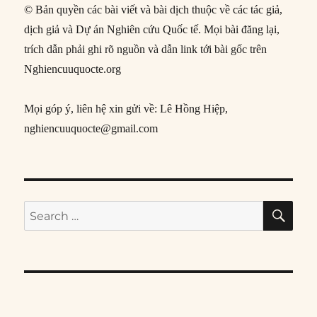
© Bản quyền các bài viết và bài dịch thuộc về các tác giả,
dịch giả và Dự án Nghiên cứu Quốc tế. Mọi bài đăng lại,
trích dẫn phải ghi rõ nguồn và dẫn link tới bài gốc trên
Nghiencuuquocte.org
Mọi góp ý, liên hệ xin gửi về: Lê Hồng Hiệp,
nghiencuuquocte@gmail.com
SE
Search
for: