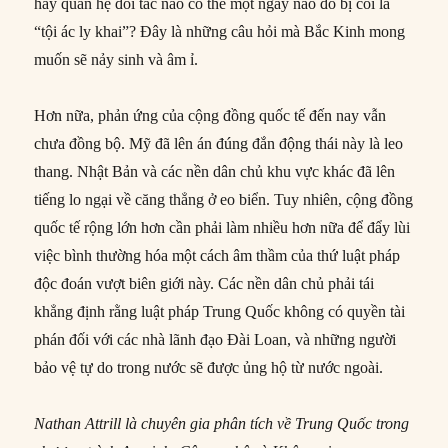
hay quan hệ đối tác nào có thể một ngày nào đó bị coi là
“tội ác ly khai”? Đây là những câu hỏi mà Bắc Kinh mong
muốn sẽ nảy sinh và âm ỉ.
Hơn nữa, phản ứng của cộng đồng quốc tế đến nay vẫn
chưa đồng bộ. Mỹ đã lên án đúng đắn động thái này là leo
thang. Nhật Bản và các nền dân chủ khu vực khác đã lên
tiếng lo ngại về căng thẳng ở eo biển. Tuy nhiên, cộng đồng
quốc tế rộng lớn hơn cần phải làm nhiều hơn nữa để đẩy lùi
việc bình thường hóa một cách âm thầm của thứ luật pháp
độc đoán vượt biên giới này. Các nền dân chủ phải tái
khẳng định rằng luật pháp Trung Quốc không có quyền tài
phán đối với các nhà lãnh đạo Đài Loan, và những người
bảo vệ tự do trong nước sẽ được ủng hộ từ nước ngoài.
Nathan Attrill là chuyên gia phân tích về Trung Quốc trong