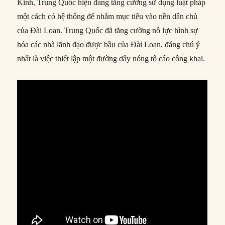
Kinh, Trung Quốc hiện đang tăng cường sử dụng luật pháp
một cách có hệ thống để nhắm mục tiêu vào nền dân chủ
của Đài Loan. Trung Quốc đã tăng cường nỗ lực hình sự
hóa các nhà lãnh đạo được bầu của Đài Loan, đáng chú ý
nhất là việc thiết lập một đường dây nóng tố cáo công khai.