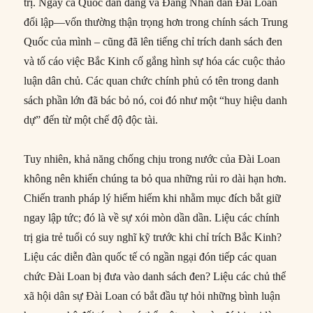
trị. Ngay cả Quốc dân đảng và Đảng Nhân dân Đài Loan
đối lập—vốn thường thận trọng hơn trong chính sách Trung
Quốc của mình – cũng đã lên tiếng chỉ trích danh sách đen
và tố cáo việc Bắc Kinh cố gắng hình sự hóa các cuộc thảo
luận dân chủ. Các quan chức chính phủ có tên trong danh
sách phần lớn đã bác bỏ nó, coi đó như một “huy hiệu danh
dự” đến từ một chế độ độc tài.
Tuy nhiên, khả năng chống chịu trong nước của Đài Loan
không nên khiến chúng ta bỏ qua những rủi ro dài hạn hơn.
Chiến tranh pháp lý hiếm hiếm khi nhằm mục đích bắt giữ
ngay lập tức; đó là về sự xói mòn dần dần. Liệu các chính
trị gia trẻ tuổi có suy nghĩ kỹ trước khi chỉ trích Bắc Kinh?
Liệu các diễn đàn quốc tế có ngần ngại đón tiếp các quan
chức Đài Loan bị đưa vào danh sách đen? Liệu các chủ thể
xã hội dân sự Đài Loan có bắt đầu tự hỏi những bình luận