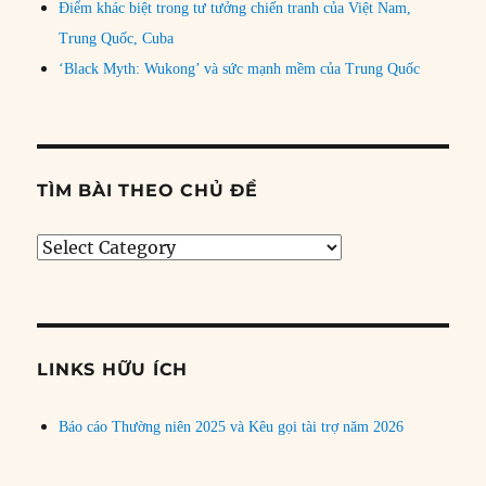
Điểm khác biệt trong tư tưởng chiến tranh của Việt Nam,
Trung Quốc, Cuba
‘Black Myth: Wukong’ và sức mạnh mềm của Trung Quốc
TÌM BÀI THEO CHỦ ĐỀ
Tìm
bài
theo
chủ
đề
LINKS HỮU ÍCH
Báo cáo Thường niên 2025 và Kêu gọi tài trợ năm 2026