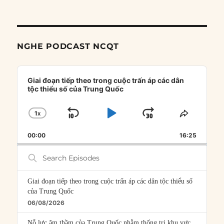
NGHE PODCAST NCQT
Audio
Player
Giai đoạn tiếp theo trong cuộc trấn áp các dân
tộc thiểu số của Trung Quốc
1
X
SKIP
PLAY
JUMP
CHANGE
SHARE
PLAYBACK
THIS
BACKWARD
PAUSE
FORWARD
00:00
RATE
16:25
EPISOD
Search
Episodes
Giai đoạn tiếp theo trong cuộc trấn áp các dân tộc thiểu số
của Trung Quốc
06/08/2026
Nỗ lực âm thầm của Trung Quốc nhằm thống trị khu vực