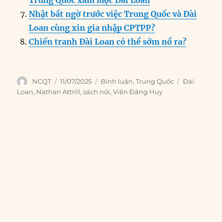
Trung Quốc xâm lược Đài Loan
Nhật bất ngờ trước việc Trung Quốc và Đài
Loan cùng xin gia nhập CPTPP?
Chiến tranh Đài Loan có thể sớm nổ ra?
Author
Posted
Categories
Tags
NCQT
11/07/2025
Bình luận
,
Trung Quốc
Đài
on
Loan
,
Nathan Attrill
,
sách nói
,
Viên Đăng Huy