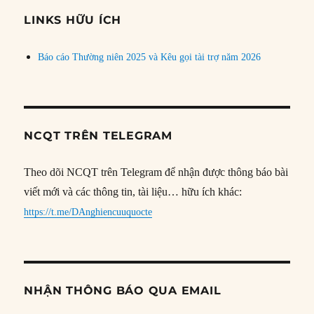
đề
LINKS HỮU ÍCH
Báo cáo Thường niên 2025 và Kêu gọi tài trợ năm 2026
NCQT TRÊN TELEGRAM
Theo dõi NCQT trên Telegram để nhận được thông báo bài
viết mới và các thông tin, tài liệu… hữu ích khác:
https://t.me/DAnghiencuuquocte
NHẬN THÔNG BÁO QUA EMAIL