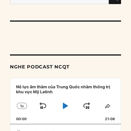
for:
NGHE PODCAST NCQT
Audio
Player
Nỗ lực âm thầm của Trung Quốc nhằm thống trị
khu vực Mỹ Latinh
1
X
SKIP
PLAY
JUMP
CHANGE
SHARE
PLAYBACK
THIS
BACKWARD
PAUSE
FORWARD
00:00
RATE
21:08
EPISOD
Search