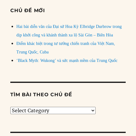
CHỦ ĐỀ MỚI
Hai bài diễn văn của Đại sứ Hoa Kỳ Elbridge Durbrow trong
dịp khởi công và khánh thành xa lộ Sài Gòn – Biên Hòa
Điểm khác biệt trong tư tưởng chiến tranh của Việt Nam,
Trung Quốc, Cuba
‘Black Myth: Wukong’ và sức mạnh mềm của Trung Quốc
TÌM BÀI THEO CHỦ ĐỀ
Tìm
bài
theo
chủ