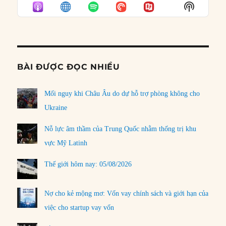
EPISODE
EPISODES
EPISO
Show
LIST
Podcast
Informat
BÀI ĐƯỢC ĐỌC NHIỀU
Mối nguy khi Châu Âu do dự hỗ trợ phòng không cho
Ukraine
Nỗ lực âm thầm của Trung Quốc nhằm thống trị khu
vực Mỹ Latinh
Thế giới hôm nay: 05/08/2026
Nợ cho kẻ mộng mơ: Vốn vay chính sách và giới hạn của
việc cho startup vay vốn