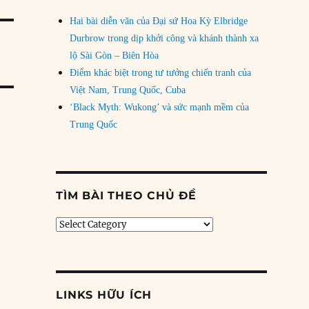
Hai bài diễn văn của Đại sứ Hoa Kỳ Elbridge
Durbrow trong dịp khởi công và khánh thành xa
lộ Sài Gòn – Biên Hòa
Điểm khác biệt trong tư tưởng chiến tranh của
Việt Nam, Trung Quốc, Cuba
‘Black Myth: Wukong’ và sức mạnh mềm của
Trung Quốc
TÌM BÀI THEO CHỦ ĐỀ
Tìm
bài
theo
chủ
đề
LINKS HỮU ÍCH