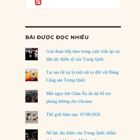
Informatio
04/08/2026
Điểm mù chiến lược của Trump tại Thái Bình
Dương
03/08/2026
BÀI ĐƯỢC ĐỌC NHIỀU
Đặt cược vào thất bại: Các quỹ đầu tư mạo
hiểm quốc gia và khía cạnh chính trị của vốn
rủi ro
Giai đoạn tiếp theo trong cuộc trấn áp các
02/08/2026
dân tộc thiểu số của Trung Quốc
Làm thế nào để kết thúc Chiến tranh Iran?
Tại sao AI lại là một rủi ro đối với Đảng
01/08/2026
Cộng sản Trung Quốc
Chiến lược kế tiếp của Bắc Kinh ở Biển Đông
Mối nguy khi Châu Âu do dự hỗ trợ
31/07/2026
phòng không cho Ukraine
Trật tự thế giới mới: Các nước nhỏ sẽ luôn
Thế giới hôm nay: 07/08/2026
phải chịu đựng?
30/07/2026
Nỗ lực âm thầm của Trung Quốc nhằm
LOAD MORE