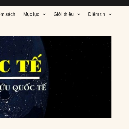
ểm sách
Mục lục
Giới thiệu
Điểm tin