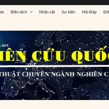
me
Biên dịch
Nhân vật
Sự kiện
Hỏi-Đáp
Đi