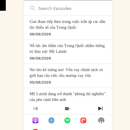
Search
Episodes
Giai đoạn tiếp theo trong cuộc trấn áp các dân
tộc thiểu số của Trung Quốc
06/08/2026
Nỗ lực âm thầm của Trung Quốc nhằm thống
trị khu vực Mỹ Latinh
06/08/2026
Nợ cho kẻ mộng mơ: Vốn vay chính sách và
giới hạn của việc cho startup vay vốn
05/08/2026
Mỹ Latinh đang trở thành “phòng thí nghiệm”
của phe cánh hữu mới
04/08/2026
PREVIOUS
SHOW
NEXT
EPISODE
EPISODES
EPISODE
Tại sao Trung Quốc phủ nhận cuộc gặp với
Show
LIST
Ngoại trưởng Nhật Bản?
Podcast