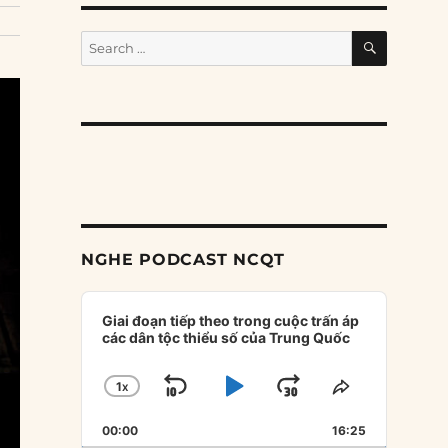
SEARCH
Search
for:
NGHE PODCAST NCQT
Audio
Player
Giai đoạn tiếp theo trong cuộc trấn áp
các dân tộc thiểu số của Trung Quốc
1
X
SKIP
PLAY
JUMP
CHANGE
SHARE
PLAYBACK
THIS
BACKWARD
PAUSE
FORWARD
00:00
RATE
16:25
EPISODE