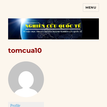
MENU
Nghiên cứu quốc tế
tomcua10
Profile