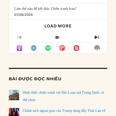
Làm thế nào để kết thúc Chiến tranh Iran?
01/08/2026
LOAD MORE
PREVIOUS
SHOW
NEXT
EPISODE
EPISODES
EPISO
Show
LIST
Podcast
Informat
BÀI ĐƯỢC ĐỌC NHIỀU
Hình thức chiến tranh với Đài Loan mà Trung Quốc có
thể chọn
Chính sách ngoại giao của Trump đang đẩy Thái Lan về