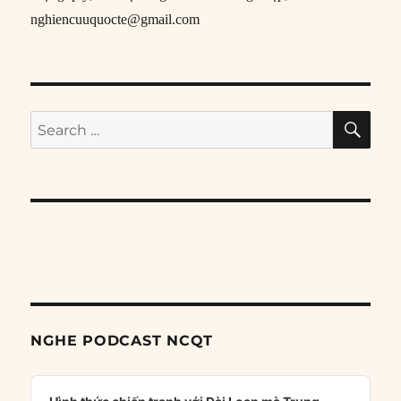
nghiencuuquocte@gmail.com
SE
Search
for:
NGHE PODCAST NCQT
Audio
Player