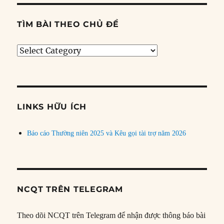
TÌM BÀI THEO CHỦ ĐỀ
Tìm
bài
theo
chủ
đề
LINKS HỮU ÍCH
Báo cáo Thường niên 2025 và Kêu gọi tài trợ năm 2026
NCQT TRÊN TELEGRAM
Theo dõi NCQT trên Telegram để nhận được thông báo bài