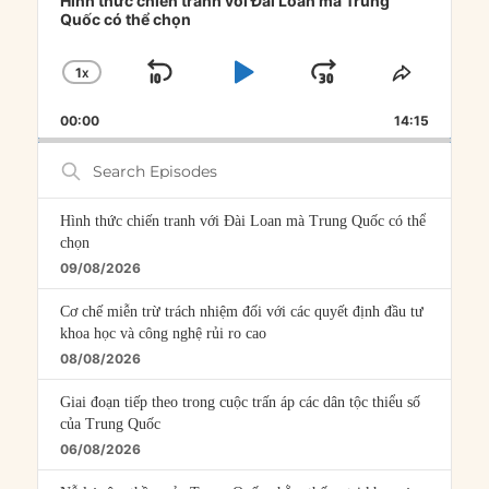
Hình thức chiến tranh với Đài Loan mà Trung
Quốc có thể chọn
1
X
SKIP
PLAY
JUMP
CHANGE
SHARE
PLAYBACK
THIS
BACKWARD
PAUSE
FORWARD
00:00
RATE
14:15
EPISOD
Search
Episodes
Hình thức chiến tranh với Đài Loan mà Trung Quốc có thể
chọn
09/08/2026
Cơ chế miễn trừ trách nhiệm đối với các quyết định đầu tư
khoa học và công nghệ rủi ro cao
08/08/2026
Giai đoạn tiếp theo trong cuộc trấn áp các dân tộc thiểu số
của Trung Quốc
06/08/2026