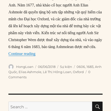
Anh. Năm 1677, nhà khảo cổ học người Anh Elias
Ashmole đã quyên tặng bộ sưu tập những vật quý hiếm của
mình cho Đại học Oxford, và các giám đốc của nhà trường
đã lên kế hoạch xây dựng một tòa nhà để trưng bày các vật
phẩm này vĩnh viễn. Kiến trúc sư nổi tiếng người Anh Sir
Christopher Wren được thuê xây dựng tòa nhà, và vào ngày
6 tháng 6 năm 1683, bảo tàng Ashmolean được mở cửa.
“06/06/1683: Bảo tàng Ashmolean mở cửa”
Continue reading
Author
Posted
Categories
Tags
HongLoan
06/06/2018
Sự kiện
0606
,
1683
,
Anh
on
Quốc
,
Elias Ashmole
,
Lê Thị Hồng Loan
,
Oxford
0
Comments
SE
Search