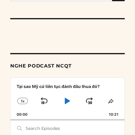
for:
NGHE PODCAST NCQT
Audio
Player
Tại sao Mỹ cứ liên tục đánh đâu thua đó?
1
X
SKIP
PLAY
JUMP
CHANGE
SHARE
PLAYBACK
THIS
BACKWARD
PAUSE
FORWARD
00:00
RATE
10:21
EPISOD
Search
Episodes