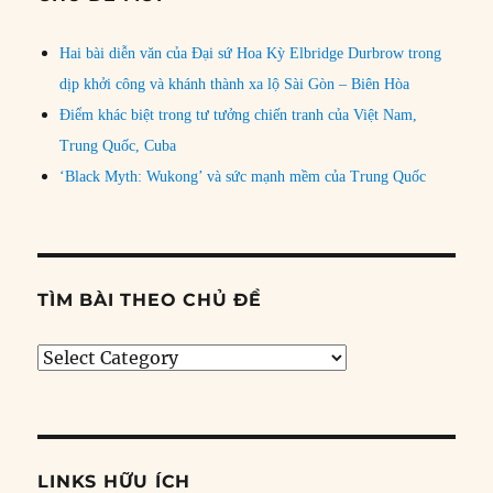
Hai bài diễn văn của Đại sứ Hoa Kỳ Elbridge Durbrow trong
dịp khởi công và khánh thành xa lộ Sài Gòn – Biên Hòa
Điểm khác biệt trong tư tưởng chiến tranh của Việt Nam,
Trung Quốc, Cuba
‘Black Myth: Wukong’ và sức mạnh mềm của Trung Quốc
TÌM BÀI THEO CHỦ ĐỀ
Tìm
bài
theo
chủ
đề
LINKS HỮU ÍCH