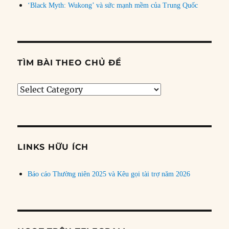
‘Black Myth: Wukong’ và sức mạnh mềm của Trung Quốc
TÌM BÀI THEO CHỦ ĐỀ
Tìm
bài
theo
chủ
đề
LINKS HỮU ÍCH
Báo cáo Thường niên 2025 và Kêu gọi tài trợ năm 2026