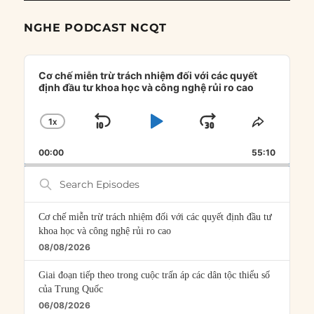
NGHE PODCAST NCQT
Audio
Player
Cơ chế miễn trừ trách nhiệm đối với các quyết
định đầu tư khoa học và công nghệ rủi ro cao
1
X
SKIP
PLAY
JUMP
CHANGE
SHARE
PLAYBACK
THIS
BACKWARD
PAUSE
FORWARD
00:00
RATE
55:10
EPISOD
Search
Episodes
Cơ chế miễn trừ trách nhiệm đối với các quyết định đầu tư
khoa học và công nghệ rủi ro cao
08/08/2026
Giai đoạn tiếp theo trong cuộc trấn áp các dân tộc thiểu số
của Trung Quốc
06/08/2026