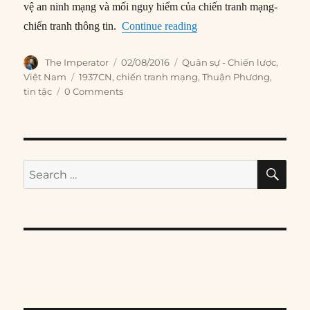
vệ an ninh mạng và mối nguy hiểm của chiến tranh mạng-
“Việt Nam và sự trỗi dậy
chiến tranh thông tin.
Continue reading
Author
Posted
Categories
The Imperator
02/08/2016
Quân sự - Chiến lược
,
on
Tags
Việt Nam
1937CN
,
chiến tranh mạng
,
Thuận Phương
,
tin tặc
0 Comments
SE
Search
for: