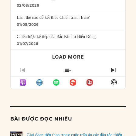
02/08/2026
Làm thế nào để kết thúc Chiến tranh Iran?
01/08/2026
Chiến lược kế tiếp của Bắc Kinh ở Biển Đông
31/07/2026
LOAD MORE
PREVIOUS
SHOW
NEXT
EPISODE
EPISODES
EPISO
Show
LIST
Podcast
Informat
BÀI ĐƯỢC ĐỌC NHIỀU
Giai đoạn tiếp theo trong cuộc trấn áp các dân tộc thiểu