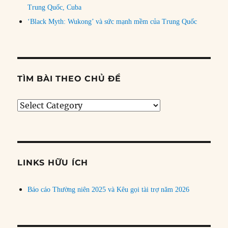
Trung Quốc, Cuba
‘Black Myth: Wukong’ và sức mạnh mềm của Trung Quốc
TÌM BÀI THEO CHỦ ĐỀ
Tìm
bài
theo
chủ
đề
LINKS HỮU ÍCH
Báo cáo Thường niên 2025 và Kêu gọi tài trợ năm 2026