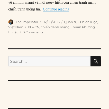
vệ an ninh mạng và mối nguy hiểm của chiến tranh mạng-
“Việt Nam và sự trỗi dậy
chiến tranh thông tin.
Continue reading
Author
Posted
Categories
The Imperator
02/08/2016
Quân sự - Chiến lược
,
on
Tags
Việt Nam
1937CN
,
chiến tranh mạng
,
Thuận Phương
,
tin tặc
0 Comments
SE
Search
for: