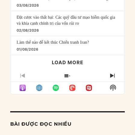
03/08/2026
Đặt cược vào thất bại: Các quỹ đầu tư mạo hiểm quốc gia
và khía cạnh chính trị của vốn rủi ro
02/08/2026
Làm thế nào để kết thúc Chiến tranh Iran?
01/08/2026
LOAD MORE
PREVIOUS
SHOW
NEXT
EPISODE
EPISODES
EPISO
Show
LIST
Podcast
Informat
BÀI ĐƯỢC ĐỌC NHIỀU