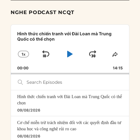
NGHE PODCAST NCQT
Audio
Player
Hình thức chiến tranh với Đài Loan mà Trung
Quốc có thể chọn
1
X
SKIP
PLAY
JUMP
CHANGE
SHARE
PLAYBACK
THIS
BACKWARD
PAUSE
FORWARD
00:00
RATE
14:15
EPISOD
Search
Episodes
Hình thức chiến tranh với Đài Loan mà Trung Quốc có thể
chọn
09/08/2026
Cơ chế miễn trừ trách nhiệm đối với các quyết định đầu tư
khoa học và công nghệ rủi ro cao
08/08/2026