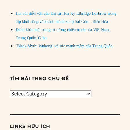
Hai bài diễn văn của Đại sứ Hoa Kỳ Elbridge Durbrow trong
dịp khởi công và khánh thành xa lộ Sài Gòn – Biên Hòa
Điểm khác biệt trong tư tưởng chiến tranh của Việt Nam,
Trung Quốc, Cuba
‘Black Myth: Wukong’ và sức mạnh mềm của Trung Quốc
TÌM BÀI THEO CHỦ ĐỀ
Tìm
bài
theo
chủ
đề
LINKS HỮU ÍCH