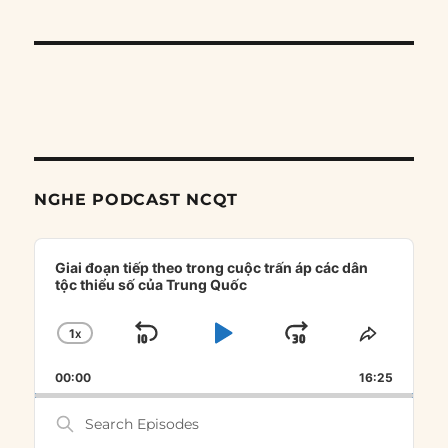
NGHE PODCAST NCQT
Audio
Player
Giai đoạn tiếp theo trong cuộc trấn áp các dân
tộc thiểu số của Trung Quốc
1
X
SKIP
PLAY
JUMP
CHANGE
SHARE
PLAYBACK
THIS
BACKWARD
PAUSE
FORWARD
00:00
RATE
16:25
EPISOD
Search
Episodes