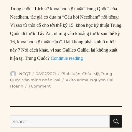
Trong cuốn “Lịch sử khoa học kỹ thuật Trung Quốc” của
Needham, tác giả có đưa ra “Câu hỏi Needham” nổi tiếng:
Vì sao từ thời cổ cho tới thế kỷ 15, khoa học kỹ thuật Trung
Quốc đi trước Tây Âu, nhưng vào khoảng trước sau thế kỷ
16, khoa học kỹ thuật cận đại lại không phát sinh ở nước
này ? Nói cách khác, vì sao Galileo Galilei lại không xuất
“‘Thời đại Đông Á’ của kh
hiện tại Trung Quốc?
Continue reading
Author
Posted
Categories
NCQT
08/02/2021
Bình luận
,
Châu Mỹ
,
Trung
on
Tags
Quốc
,
Văn minh nhân loại
Akito Arima
,
Nguyễn Hải
Hoành
1 Comment
SE
Search
for: