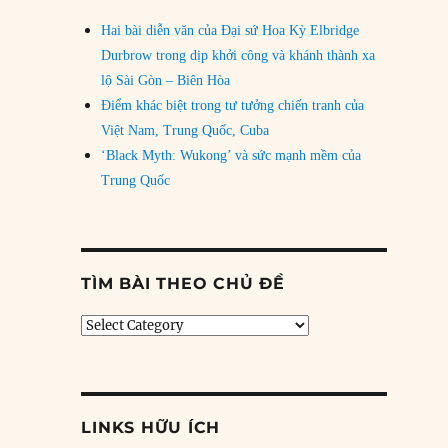
Hai bài diễn văn của Đại sứ Hoa Kỳ Elbridge
Durbrow trong dịp khởi công và khánh thành xa
lộ Sài Gòn – Biên Hòa
Điểm khác biệt trong tư tưởng chiến tranh của
Việt Nam, Trung Quốc, Cuba
‘Black Myth: Wukong’ và sức mạnh mềm của
Trung Quốc
TÌM BÀI THEO CHỦ ĐỀ
Tìm
bài
theo
chủ
đề
LINKS HỮU ÍCH