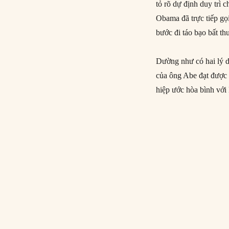
tỏ rõ dự định duy trì 
Obama đã trực tiếp g
bước đi táo bạo bất t
Dường như có hai lý d
của ông Abe đạt được g
hiệp ước hòa bình với