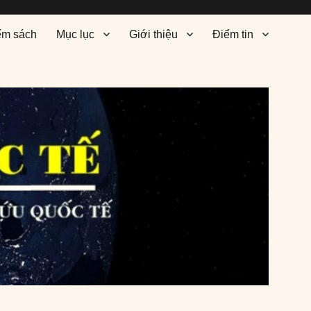
ểm sách
Mục lục
Giới thiệu
Điểm tin