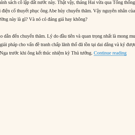
chính sách cô lập đất nước này. Thật vậy, tháng Hai vừa qua Tổng thốn
ọi điện cố thuyết phục ông Abe hủy chuyến thăm. Vậy nguyên nhân củ
hường này là gì? Và nó có đáng giá hay không?
o dẫn đến chuyến thăm. Lý do đầu tiên và quan trọng nhất là mong m
iải pháp cho vấn đề tranh chấp lãnh thổ đã tồn tại dai dẳng và ký đượ
“Nhậ
 Nga trước khi ông kết thúc nhiệm kỳ Thủ tướng.
Continue reading