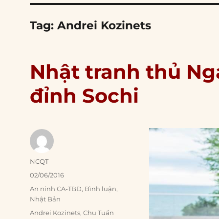
Tag:
Andrei Kozinets
Nhật tranh thủ Ng
đỉnh Sochi
Author
NCQT
Posted
02/06/2016
on
Categories
An ninh CA-TBD
,
Bình luận
,
Nhật Bản
Tags
Andrei Kozinets
,
Chu Tuấn