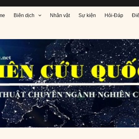
me
Biên dịch
Nhân vật
Sự kiện
Hỏi-Đáp
Đi