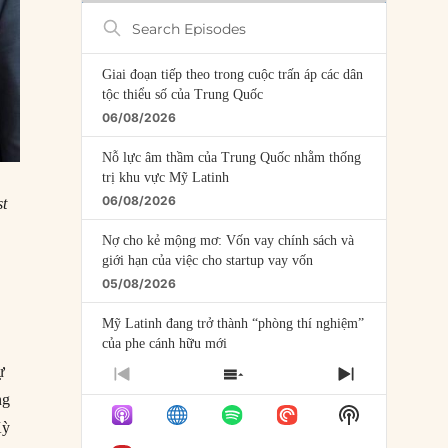
Search
Episodes
Giai đoạn tiếp theo trong cuộc trấn áp các dân
tộc thiểu số của Trung Quốc
06/08/2026
Nỗ lực âm thầm của Trung Quốc nhằm thống
trị khu vực Mỹ Latinh
06/08/2026
st
Nợ cho kẻ mộng mơ: Vốn vay chính sách và
giới hạn của việc cho startup vay vốn
05/08/2026
Mỹ Latinh đang trở thành “phòng thí nghiệm”
của phe cánh hữu mới
04/08/2026
ự
PREVIOUS
SHOW
NEXT
EPISODE
EPISODES
EPISODE
ng
Tại sao Trung Quốc phủ nhận cuộc gặp với
Show
LIST
Ngoại trưởng Nhật Bản?
Kỳ
Podcast