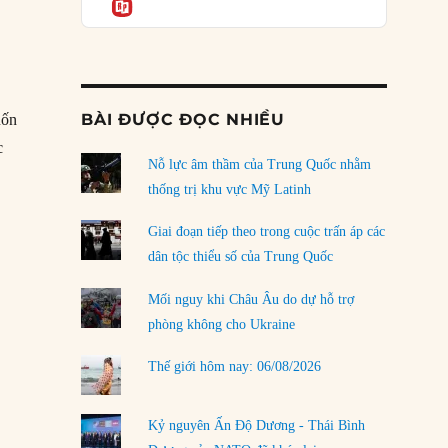
Informatio
04/08/2026
g
a
Điểm mù chiến lược của Trump tại Thái Bình
Dương
03/08/2026
BÀI ĐƯỢC ĐỌC NHIỀU
uốn
Đặt cược vào thất bại: Các quỹ đầu tư mạo
hiểm quốc gia và khía cạnh chính trị của vốn
c
rủi ro
Nỗ lực âm thầm của Trung Quốc nhằm
t tranh thủ Nga tại hội nghị thượng đỉnh Sochi”
02/08/2026
thống trị khu vực Mỹ Latinh
Làm thế nào để kết thúc Chiến tranh Iran?
Giai đoạn tiếp theo trong cuộc trấn áp các
01/08/2026
dân tộc thiểu số của Trung Quốc
Chiến lược kế tiếp của Bắc Kinh ở Biển Đông
Mối nguy khi Châu Âu do dự hỗ trợ
31/07/2026
phòng không cho Ukraine
Trật tự thế giới mới: Các nước nhỏ sẽ luôn
Thế giới hôm nay: 06/08/2026
phải chịu đựng?
30/07/2026
Kỷ nguyên Ấn Độ Dương - Thái Bình
LOAD MORE