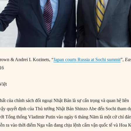
rown & Andrei I. Kozinets, “
Japan courts Russia at Sochi summit
”,
Ea
16
Việt
hất của chính sách đối ngoại Nhật Bản là sự cẩn trọng và quan hệ liên
vậy quyết định của Thủ tướng Nhật Bản Shinzo Abe đến Sochi tham d
với Tổng thống Vladimir Putin vào ngày 6 tháng Năm là một cử chỉ đá
ễn ra vào thời điểm Nga vẫn đang chịu lệnh cấm vận quốc tế và Hoa 