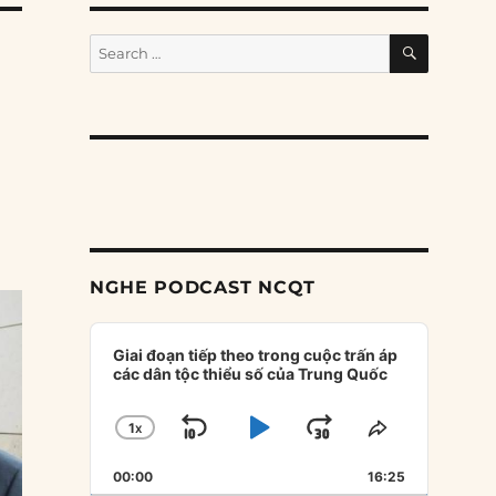
SEARCH
Search
for:
NGHE PODCAST NCQT
Audio
Player
Giai đoạn tiếp theo trong cuộc trấn áp
các dân tộc thiểu số của Trung Quốc
1
X
SKIP
PLAY
JUMP
CHANGE
SHARE
PLAYBACK
THIS
BACKWARD
PAUSE
FORWARD
00:00
RATE
16:25
EPISODE