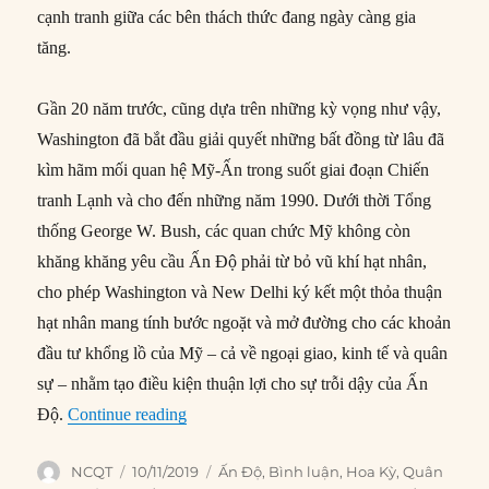
cạnh tranh giữa các bên thách thức đang ngày càng gia
tăng.
Gần 20 năm trước, cũng dựa trên những kỳ vọng như vậy,
Washington đã bắt đầu giải quyết những bất đồng từ lâu đã
kìm hãm mối quan hệ Mỹ-Ấn trong suốt giai đoạn Chiến
tranh Lạnh và cho đến những năm 1990. Dưới thời Tổng
thống George W. Bush, các quan chức Mỹ không còn
khăng khăng yêu cầu Ấn Độ phải từ bỏ vũ khí hạt nhân,
cho phép Washington và New Delhi ký kết một thỏa thuận
hạt nhân mang tính bước ngoặt và mở đường cho các khoản
đầu tư khổng lồ của Mỹ – cả về ngoại giao, kinh tế và quân
sự – nhằm tạo điều kiện thuận lợi cho sự trỗi dậy của Ấn
“Ấn Độ: Hi vọng lớn nhất của Mỹ ở châu 
Độ.
Continue reading
Author
Posted
Categories
NCQT
10/11/2019
Ấn Độ
,
Bình luận
,
Hoa Kỳ
,
Quân