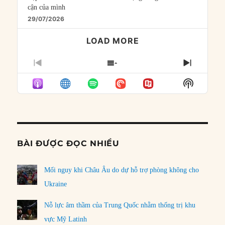
cận của mình
29/07/2026
LOAD MORE
PREVIOUS
SHOW
NEXT
EPISODE
EPISODES
EPISO
Show
LIST
Podcast
Informat
BÀI ĐƯỢC ĐỌC NHIỀU
Mối nguy khi Châu Âu do dự hỗ trợ phòng không cho
Ukraine
Nỗ lực âm thầm của Trung Quốc nhằm thống trị khu
vực Mỹ Latinh