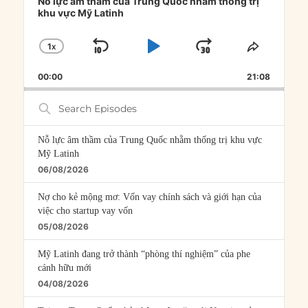
Player
Nỗ lực âm thầm của Trung Quốc nhằm thống trị
khu vực Mỹ Latinh
1
X
SKIP
PLAY
JUMP
CHANGE
SHARE
PLAYBACK
THIS
BACKWARD
PAUSE
FORWARD
00:00
RATE
21:08
EPISOD
Search
Episodes
Nỗ lực âm thầm của Trung Quốc nhằm thống trị khu vực
Mỹ Latinh
06/08/2026
Nợ cho kẻ mộng mơ: Vốn vay chính sách và giới hạn của
việc cho startup vay vốn
05/08/2026
Mỹ Latinh đang trở thành “phòng thí nghiệm” của phe
cánh hữu mới
04/08/2026