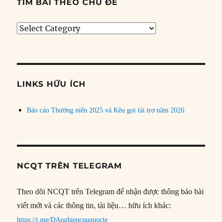
TÌM BÀI THEO CHỦ ĐỀ
Tìm
bài
theo
chủ
đề
LINKS HỮU ÍCH
Báo cáo Thường niên 2025 và Kêu gọi tài trợ năm 2026
NCQT TRÊN TELEGRAM
Theo dõi NCQT trên Telegram để nhận được thông báo bài
viết mới và các thông tin, tài liệu… hữu ích khác:
https://t.me/DAnghiencuuquocte