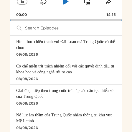
1
X
SKIP
PLAY
JUMP
CHANGE
SHARE
PLAYBACK
THIS
BACKWARD
PAUSE
FORWARD
00:00
RATE
14:15
EPISOD
Search
Episodes
Hình thức chiến tranh với Đài Loan mà Trung Quốc có thể
chọn
09/08/2026
Cơ chế miễn trừ trách nhiệm đối với các quyết định đầu tư
khoa học và công nghệ rủi ro cao
08/08/2026
Giai đoạn tiếp theo trong cuộc trấn áp các dân tộc thiểu số
của Trung Quốc
06/08/2026
Nỗ lực âm thầm của Trung Quốc nhằm thống trị khu vực
Mỹ Latinh
06/08/2026