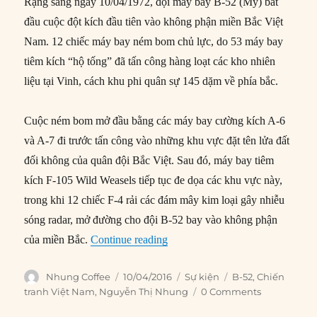
Rạng sáng ngày 10/04/1972, đội máy bay B-52 (Mỹ) bắt
đầu cuộc đột kích đầu tiên vào không phận miền Bắc Việt
Nam. 12 chiếc máy bay ném bom chủ lực, do 53 máy bay
tiêm kích “hộ tống” đã tấn công hàng loạt các kho nhiên
liệu tại Vinh, cách khu phi quân sự 145 dặm về phía bắc.
Cuộc ném bom mở đầu bằng các máy bay cường kích A-6
và A-7 đi trước tấn công vào những khu vực đặt tên lửa đất
đối không của quân đội Bắc Việt. Sau đó, máy bay tiêm
kích F-105 Wild Weasels tiếp tục đe dọa các khu vực này,
trong khi 12 chiếc F-4 rải các đám mây kim loại gây nhiễu
sóng radar, mở đường cho đội B-52 bay vào không phận
“10/04/1972: B-52 bắt đầu ném
của miền Bắc.
Continue reading
Author
Posted
Categories
Tags
Nhung Coffee
10/04/2016
Sự kiện
B-52
,
Chiến
on
tranh Việt Nam
,
Nguyễn Thị Nhung
0 Comments