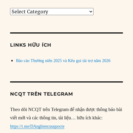
Tìm
bài
theo
chủ
đề
LINKS HỮU ÍCH
Báo cáo Thường niên 2025 và Kêu gọi tài trợ năm 2026
NCQT TRÊN TELEGRAM
Theo dõi NCQT trên Telegram để nhận được thông báo bài
viết mới và các thông tin, tài liệu… hữu ích khác:
https://t.me/DAnghiencuuquocte