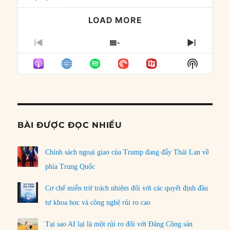
LOAD MORE
PREVIOUS
SHOW
NEXT
EPISODE
EPISODES
EPISO
Show
LIST
Podcast
Informat
BÀI ĐƯỢC ĐỌC NHIỀU
Chính sách ngoại giao của Trump đang đẩy Thái Lan về
phía Trung Quốc
Cơ chế miễn trừ trách nhiệm đối với các quyết định đầu
tư khoa học và công nghệ rủi ro cao
Tại sao AI lại là một rủi ro đối với Đảng Cộng sản