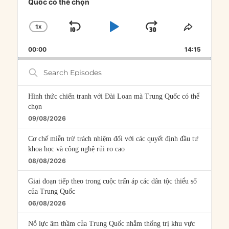
Quốc có thể chọn
1
X
SKIP
PLAY
JUMP
CHANGE
SHARE
PLAYBACK
THIS
BACKWARD
PAUSE
FORWARD
00:00
RATE
14:15
EPISOD
Search
Episodes
Hình thức chiến tranh với Đài Loan mà Trung Quốc có thể
chọn
09/08/2026
Cơ chế miễn trừ trách nhiệm đối với các quyết định đầu tư
khoa học và công nghệ rủi ro cao
08/08/2026
Giai đoạn tiếp theo trong cuộc trấn áp các dân tộc thiểu số
của Trung Quốc
06/08/2026
Nỗ lực âm thầm của Trung Quốc nhằm thống trị khu vực