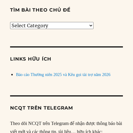
TÌM BÀI THEO CHỦ ĐỀ
Tìm
bài
theo
chủ
đề
LINKS HỮU ÍCH
Báo cáo Thường niên 2025 và Kêu gọi tài trợ năm 2026
NCQT TRÊN TELEGRAM
Theo dõi NCQT trên Telegram để nhận được thông báo bài
viết mới và các thông tin, tài liệu… hữu ích khác: