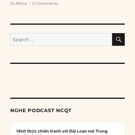
tù Attica
0 Comments
SE
Search
for:
NGHE PODCAST NCQT
Audio
Player
Hình thức chiến tranh với Đài Loan mà Trung