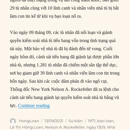
29 tù nhân cùng với 10 lính canh và nhân viên nhà tù bị bắt
làm con tin kể từ khi vụ bạo loạn nổ ra.
Vào ngày 09 tháng 09, các tù nhân đã nổi loạn và giành
quyền kiểm soát nhà tù tiểu bang vốn trong tình trạng quá
tải này. Một bảo vệ nhà tù đã bị đánh đến tử vong. Cuối
ngày hôm đó, cảnh sát tiểu bang đã giành lại được phần lớn
nhà tù, nhưng 1.281 tù nhân đã chiếm một sân tập thể dục,
nơi họ giam giữ 39 lính canh và nhân viên làm con tin trong
bốn ngày. Sau khi các cuộc đàm phán đi vào ngõ cụt,
Thống đốc New York Nelson A. Rockefeller đã ra lệnh cho
cảnh sát tiểu bang giành lại quyền kiểm soát nhà tù bằng vũ
“13/09/1971: Thảm sát tại nhà tù Attica, N
lực.
Continue reading
Author
Posted
Categories
Tags
HongLoan
13/09/2021
Sự kiện
1971
,
bạo loạn
,
on
Lê Thị Hồng Loan
,
Nelson A. Rockefeller
,
ngày 1309
,
Nhà