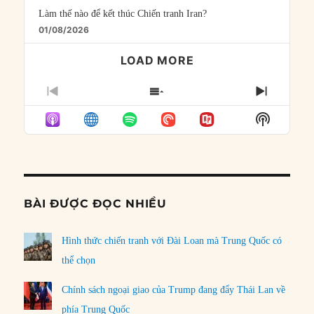
Làm thế nào để kết thúc Chiến tranh Iran?
01/08/2026
LOAD MORE
PREVIOUS
SHOW
NEXT
EPISODE
EPISODES
EPISO
Show
LIST
Podcast
Informat
BÀI ĐƯỢC ĐỌC NHIỀU
Hình thức chiến tranh với Đài Loan mà Trung Quốc có
thể chọn
Chính sách ngoại giao của Trump đang đẩy Thái Lan về
phía Trung Quốc