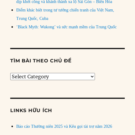
dịp khởi công và khánh thành xa lộ Sài Gòn – Biên Hòa
Điểm khác biệt trong tư tưởng chiến tranh của Việt Nam,
Trung Quốc, Cuba
‘Black Myth: Wukong’ và sức mạnh mềm của Trung Quốc
TÌM BÀI THEO CHỦ ĐỀ
Tìm
bài
theo
chủ
đề
LINKS HỮU ÍCH
Báo cáo Thường niên 2025 và Kêu gọi tài trợ năm 2026