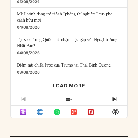
05/08/2026
Mỹ Latinh đang trở thành “phòng thí nghiệm” của phe
cánh hữu mới
04/08/2026
Tại sao Trung Quốc phủ nhận cuộc gặp với Ngoại trưởng
Nhật Bản?
04/08/2026
Điểm mù chiến lược của Trump tại Thái Bình Dương
03/08/2026
LOAD MORE
PREVIOUS
SHOW
NEXT
EPISODE
EPISODES
EPISO
Show
LIST
Podcast
Informat