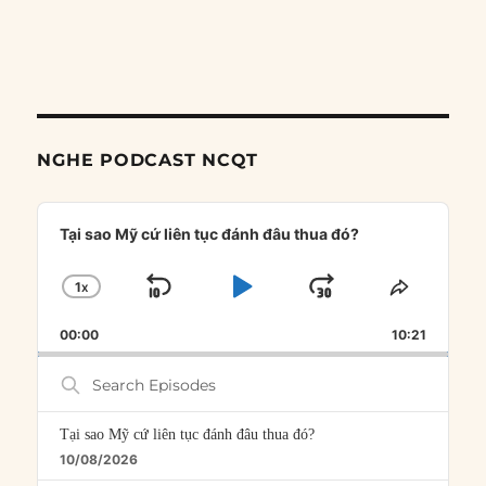
NGHE PODCAST NCQT
Audio
Player
Tại sao Mỹ cứ liên tục đánh đâu thua đó?
1
X
SKIP
PLAY
JUMP
CHANGE
SHARE
PLAYBACK
THIS
BACKWARD
PAUSE
FORWARD
00:00
RATE
10:21
EPISOD
Search
Episodes
Tại sao Mỹ cứ liên tục đánh đâu thua đó?
10/08/2026