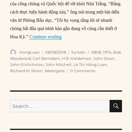
của công chúng và Quốc hội để rời khỏi Nhà Trắng. “Bằng
cách thực hiện hành động này,” ông nói trong một bài diễn
văn từ Phòng Bầu dục, “Tôi hy vọng rằng tôi sẽ nhanh
chóng bắt đầu quá trình hàn gắn đang vô cùng cần thiết ở
“08/08/1974: Nixon từ chức”
Hoa Kỳ.”
Continue reading
Author
Posted
Categories
Tags
HongLoan
08/08/2018
Sự kiện
0808
,
1974
,
Bob
on
Woodward
,
Carl Bernstein
,
H.R. Haldeman
,
John Dean
,
John Ehrlichman
,
John Mitchell
,
Lê Thị Hồng Loan
,
Richard M. Nixon
,
Watergate
0 Comments
SE
Search
for: