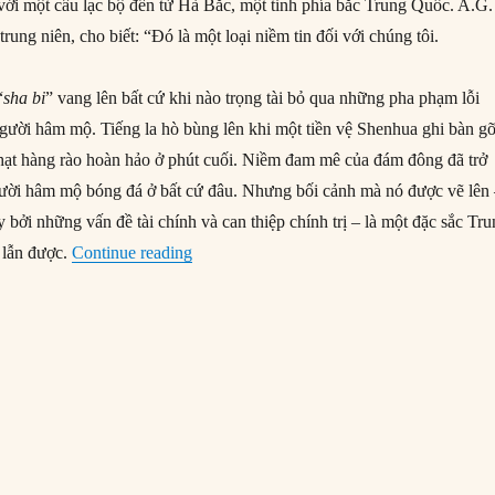
với một câu lạc bộ đến từ Hà Bắc, một tỉnh phía bắc Trung Quốc. A.G.
ung niên, cho biết: “Đó là một loại niềm tin đối với chúng tôi.
“
sha bi
” vang lên bất cứ khi nào trọng tài bỏ qua những pha phạm lỗi
 người hâm mộ. Tiếng la hò bùng lên khi một tiền vệ Shenhua ghi bàn g
hạt hàng rào hoàn hảo ở phút cuối. Niềm đam mê của đám đông đã trở
gười hâm mộ bóng đá ở bất cứ đâu. Nhưng bối cảnh mà nó được vẽ lên
y bởi những vấn đề tài chính và can thiệp chính trị – là một đặc sắc Tr
“Sự pha trộn bóng đá và chính trị ở Trung
 lẫn được.
Continue reading