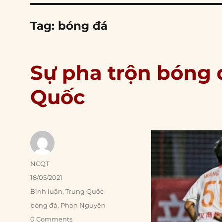
Tag:
bóng đá
Sự pha trộn bóng đ
Quốc
Author
NCQT
Posted
18/05/2021
on
Categories
Bình luận
,
Trung Quốc
Tags
bóng đá
,
Phan Nguyên
0 Comments