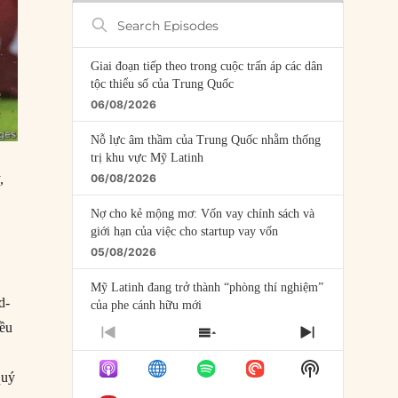
Search
Episodes
Giai đoạn tiếp theo trong cuộc trấn áp các dân
tộc thiểu số của Trung Quốc
06/08/2026
Nỗ lực âm thầm của Trung Quốc nhằm thống
trị khu vực Mỹ Latinh
,
06/08/2026
Nợ cho kẻ mộng mơ: Vốn vay chính sách và
giới hạn của việc cho startup vay vốn
05/08/2026
Mỹ Latinh đang trở thành “phòng thí nghiệm”
d-
của phe cánh hữu mới
04/08/2026
iều
PREVIOUS
SHOW
NEXT
i
EPISODE
EPISODES
EPISODE
Tại sao Trung Quốc phủ nhận cuộc gặp với
Show
LIST
quý
Ngoại trưởng Nhật Bản?
Podcast