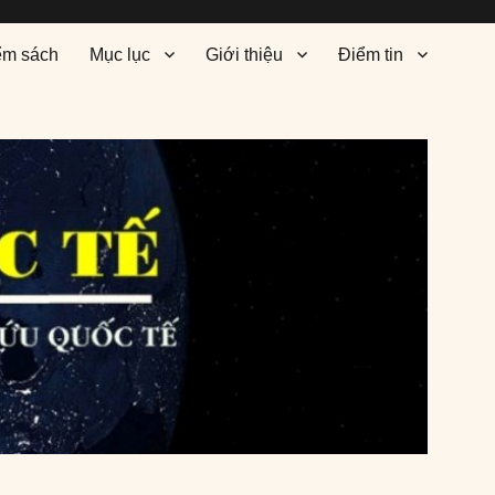
ểm sách
Mục lục
Giới thiệu
Điểm tin