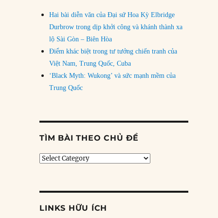
Hai bài diễn văn của Đại sứ Hoa Kỳ Elbridge
Durbrow trong dịp khởi công và khánh thành xa
lộ Sài Gòn – Biên Hòa
Điểm khác biệt trong tư tưởng chiến tranh của
Việt Nam, Trung Quốc, Cuba
‘Black Myth: Wukong’ và sức mạnh mềm của
Trung Quốc
TÌM BÀI THEO CHỦ ĐỀ
Tìm
bài
theo
chủ
đề
LINKS HỮU ÍCH