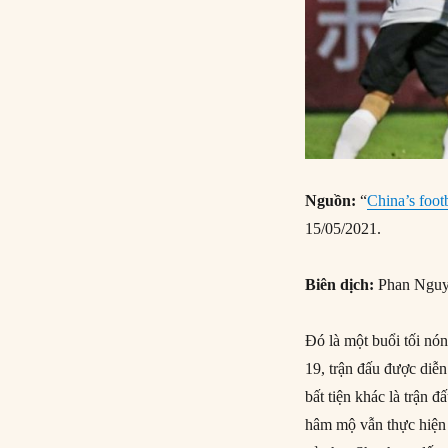
Nguồn:
“
China’s foot
15/05/2021.
Biên dịch:
Phan Ngu
Đó là một buổi tối nó
19, trận đấu được diễn
bất tiện khác là trận 
hâm mộ vẫn thực hiện