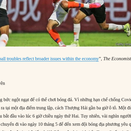
ball troubles reflect broader issues within the economy
”,
The Economist
yên
ng bức ngột ngạt để có thể chơi bóng đá. Vì những hạn chế chống Covi
 ra tại một địa điểm trung lập, cách Thượng Hải gần ba giờ ô tô. Một đ
đấu bắt đầu vào lúc 6 giờ chiều ngày thứ Hai. Tuy nhiên, vài nghìn ngườ
 chuyến đi vào ngày 10 tháng 5 để đến xem đội bóng địa phương yêu 