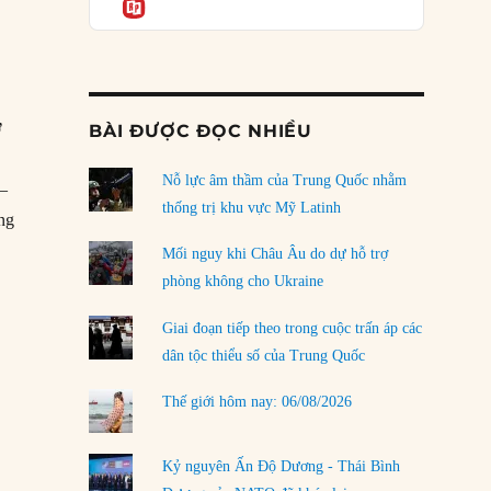
Informatio
04/08/2026
Điểm mù chiến lược của Trump tại Thái Bình
Dương
03/08/2026
ỡ
BÀI ĐƯỢC ĐỌC NHIỀU
Đặt cược vào thất bại: Các quỹ đầu tư mạo
hiểm quốc gia và khía cạnh chính trị của vốn
rủi ro
Nỗ lực âm thầm của Trung Quốc nhằm
 –
02/08/2026
thống trị khu vực Mỹ Latinh
ung
 Quốc”
Làm thế nào để kết thúc Chiến tranh Iran?
Mối nguy khi Châu Âu do dự hỗ trợ
01/08/2026
phòng không cho Ukraine
Chiến lược kế tiếp của Bắc Kinh ở Biển Đông
Giai đoạn tiếp theo trong cuộc trấn áp các
31/07/2026
dân tộc thiểu số của Trung Quốc
Trật tự thế giới mới: Các nước nhỏ sẽ luôn
Thế giới hôm nay: 06/08/2026
phải chịu đựng?
30/07/2026
Kỷ nguyên Ấn Độ Dương - Thái Bình
LOAD MORE