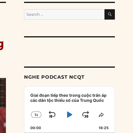
SEARCH
Search
for:
g
NGHE PODCAST NCQT
Audio
Player
Giai đoạn tiếp theo trong cuộc trấn áp
các dân tộc thiểu số của Trung Quốc
1
X
SKIP
PLAY
JUMP
CHANGE
SHARE
PLAYBACK
THIS
BACKWARD
PAUSE
FORWARD
00:00
RATE
16:25
EPISODE