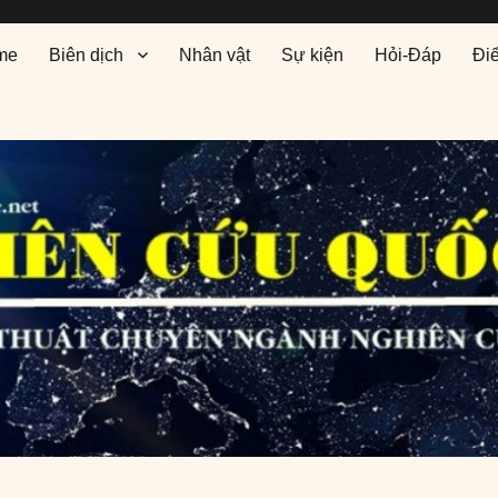
me
Biên dịch
Nhân vật
Sự kiện
Hỏi-Đáp
Đi