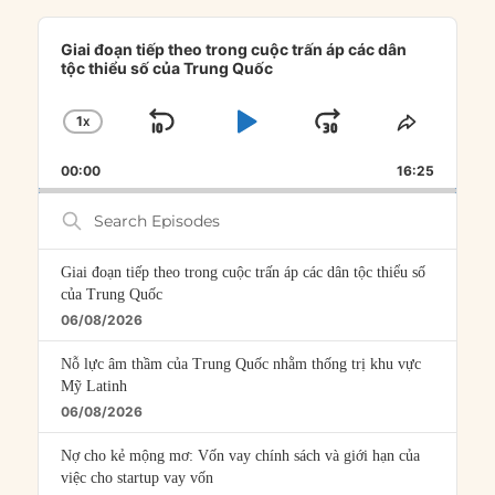
Audio
Player
Giai đoạn tiếp theo trong cuộc trấn áp các dân
tộc thiểu số của Trung Quốc
1
X
SKIP
PLAY
JUMP
CHANGE
SHARE
PLAYBACK
THIS
BACKWARD
PAUSE
FORWARD
00:00
RATE
16:25
EPISOD
Search
Episodes
Giai đoạn tiếp theo trong cuộc trấn áp các dân tộc thiểu số
của Trung Quốc
06/08/2026
Nỗ lực âm thầm của Trung Quốc nhằm thống trị khu vực
Mỹ Latinh
06/08/2026
Nợ cho kẻ mộng mơ: Vốn vay chính sách và giới hạn của
việc cho startup vay vốn