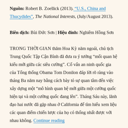
Nguồn:
Robert B. Zoellick (2013).
“U.S., China and
Thucydides”
,
The National Interests
, (July/August 2013).
Biên dịch:
Bùi Đức Sơn |
Hiệu đính:
Nghiêm Hồng Sơn
TRONG THỜI GIAN thăm Hoa Kỳ năm ngoái, chủ tịch
Trung Quốc Tập Cận Bình đã đưa ra ý tưởng “mối quan hệ
kiểu mới giữa các siêu cường”. Cố vấn an ninh quốc gia
của Tổng thống Obama Tom Donilon đáp lời rõ ràng vào
tháng Ba năm nay bằng cách bày tỏ sự quan tâm đến việc
xây dựng một “mô hình quan hệ mới giữa một cường quốc
hiện tại và một cường quốc đang lên”. Tháng Sáu này, lãnh
đạo hai nước đã gặp nhau ở California để tìm hiểu xem liệu
các quan điểm chiến lược của họ có thống nhất được với
“#64 – Hoa Kỳ, Trung Quốc và bẫ
nhau không.
Continue reading