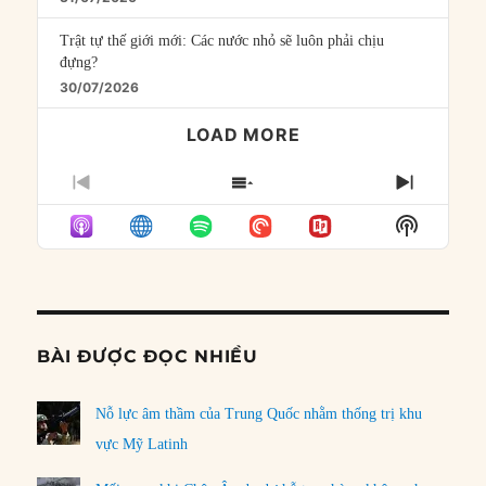
Trật tự thế giới mới: Các nước nhỏ sẽ luôn phải chịu
đựng?
30/07/2026
LOAD MORE
PREVIOUS
SHOW
NEXT
EPISODE
EPISODES
EPISO
Show
LIST
Podcast
Informat
BÀI ĐƯỢC ĐỌC NHIỀU
Nỗ lực âm thầm của Trung Quốc nhằm thống trị khu
vực Mỹ Latinh