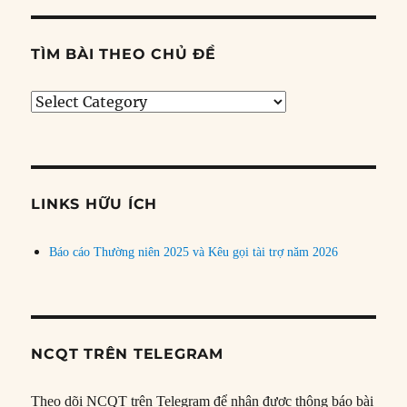
TÌM BÀI THEO CHỦ ĐỀ
Tìm
bài
theo
chủ
đề
LINKS HỮU ÍCH
Báo cáo Thường niên 2025 và Kêu gọi tài trợ năm 2026
NCQT TRÊN TELEGRAM
Theo dõi NCQT trên Telegram để nhận được thông báo bài