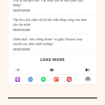
Trật tự thế giới mới: Các nước nhỏ sẽ luôn phải chịu
đựng?
30/07/2026
Tập tìm cách chôn vùi bê bối chấn động vòng tròn thân
cận của mình
29/07/2026
Chiến dịch ‘siêu cường drone’ có giúp Ukraine xoay
chuyển cục diện chiến trường?
29/07/2026
LOAD MORE
PREVIOUS
SHOW
NEXT
EPISODE
EPISODES
EPISO
Show
LIST
Podcast
Informat