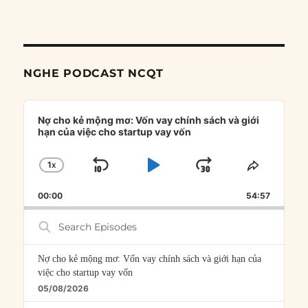
NGHE PODCAST NCQT
Audio
Player
Nợ cho kẻ mộng mơ: Vốn vay chính sách và giới
hạn của việc cho startup vay vốn
1
X
SKIP
PLAY
JUMP
CHANGE
SHARE
PLAYBACK
THIS
BACKWARD
PAUSE
FORWARD
00:00
RATE
54:57
EPISOD
Search
Episodes
Nợ cho kẻ mộng mơ: Vốn vay chính sách và giới hạn của
việc cho startup vay vốn
05/08/2026