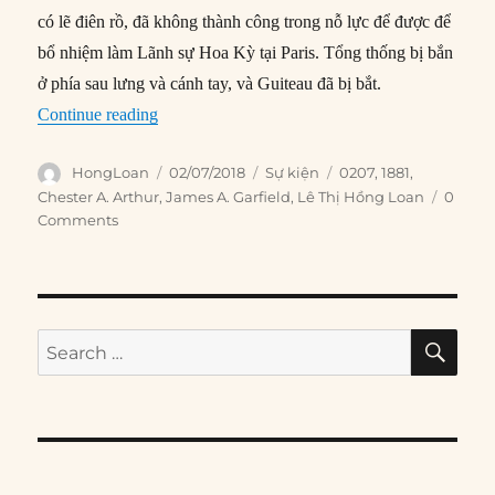
có lẽ điên rồ, đã không thành công trong nỗ lực để được để
bổ nhiệm làm Lãnh sự Hoa Kỳ tại Paris. Tổng thống bị bắn
ở phía sau lưng và cánh tay, và Guiteau đã bị bắt.
“02/07/1881: Tổng thống Garfield bị bắn”
Continue reading
Author
Posted
Categories
Tags
HongLoan
02/07/2018
Sự kiện
0207
,
1881
,
on
Chester A. Arthur
,
James A. Garfield
,
Lê Thị Hồng Loan
0
Comments
SE
Search
for: