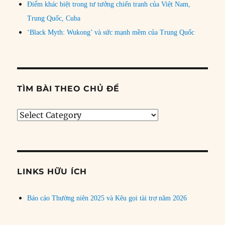
Điểm khác biệt trong tư tưởng chiến tranh của Việt Nam,
Trung Quốc, Cuba
‘Black Myth: Wukong’ và sức mạnh mềm của Trung Quốc
TÌM BÀI THEO CHỦ ĐỀ
Tìm
bài
theo
chủ
đề
LINKS HỮU ÍCH
Báo cáo Thường niên 2025 và Kêu gọi tài trợ năm 2026