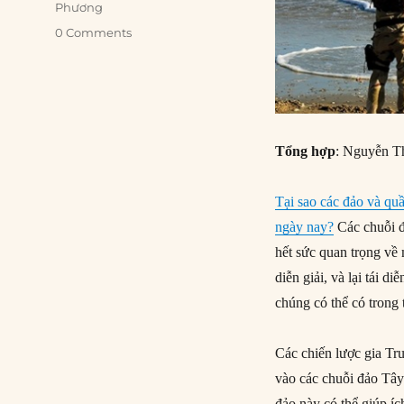
Phương
0 Comments
Tổng hợp
: Nguyễn T
Tại sao các đảo và qu
ngày nay?
Các chuỗi đ
hết sức quan trọng về
diễn giải, và lại tái di
chúng có thể có trong
Các chiến lược gia T
vào các chuỗi đảo Tâ
đảo này có thể giúp í