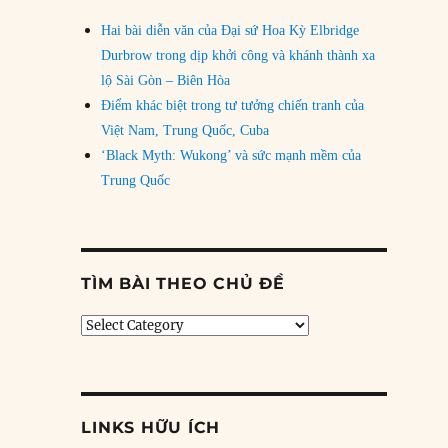
Hai bài diễn văn của Đại sứ Hoa Kỳ Elbridge
Durbrow trong dịp khởi công và khánh thành xa
lộ Sài Gòn – Biên Hòa
Điểm khác biệt trong tư tưởng chiến tranh của
Việt Nam, Trung Quốc, Cuba
‘Black Myth: Wukong’ và sức mạnh mềm của
Trung Quốc
TÌM BÀI THEO CHỦ ĐỀ
Tìm
bài
theo
chủ
đề
LINKS HỮU ÍCH