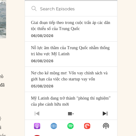
Search
Episodes
Giai đoạn tiếp theo trong cuộc trấn áp các dân
tộc thiểu số của Trung Quốc
06/08/2026
Nỗ lực âm thầm của Trung Quốc nhằm thống
trị khu vực Mỹ Latinh
06/08/2026
Nợ cho kẻ mộng mơ: Vốn vay chính sách và
rò
giới hạn của việc cho startup vay vốn
 đã
05/08/2026
Mỹ Latinh đang trở thành “phòng thí nghiệm”
của phe cánh hữu mới
04/08/2026
PREVIOUS
SHOW
NEXT
ý
EPISODE
EPISODES
EPISODE
Tại sao Trung Quốc phủ nhận cuộc gặp với
Show
LIST
i
Ngoại trưởng Nhật Bản?
Podcast
các