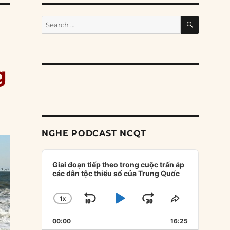
SEARCH
Search
for:
g
NGHE PODCAST NCQT
Audio
Player
Giai đoạn tiếp theo trong cuộc trấn áp
các dân tộc thiểu số của Trung Quốc
1
X
SKIP
PLAY
JUMP
CHANGE
SHARE
PLAYBACK
THIS
BACKWARD
PAUSE
FORWARD
00:00
RATE
16:25
EPISODE