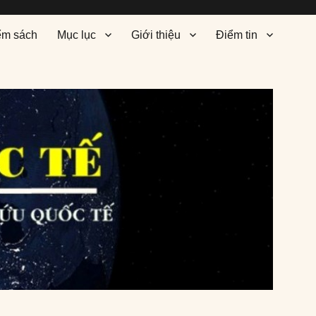
ểm sách
Mục lục
Giới thiệu
Điểm tin