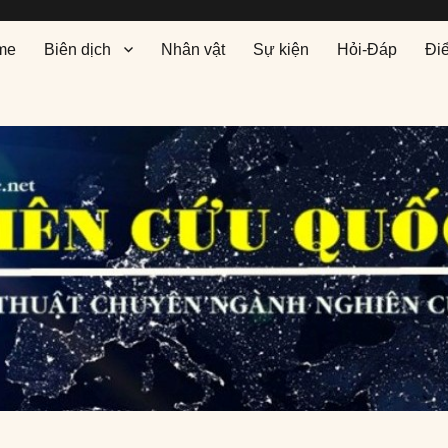
me
Biên dịch
Nhân vật
Sự kiện
Hỏi-Đáp
Đi