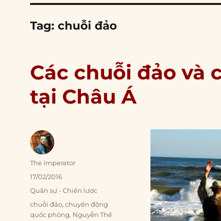
Tag:
chuỗi đảo
Các chuỗi đảo và 
tại Châu Á
Author
The Imperator
Posted
17/02/2016
on
Categories
Quân sự - Chiến lược
Tags
chuỗi đảo
,
chuyển động
quốc phòng
,
Nguyễn Thế