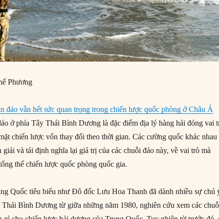
hế Phương
ần đảo vẫn hết sức quan trọng trong chiến lược quốc phòng ở Châu Á
ảo ở phía Tây Thái Bình Dương là đặc điểm địa lý hàng hải đóng vai t
 mặt chiến lược vốn thay đổi theo thời gian. Các cường quốc khác nhau
ễn giải và tái định nghĩa lại giá trị của các chuỗi đảo này, về vai trò mà
 tổng thể chiến lược quốc phòng quốc gia.
rung Quốc tiêu biểu như Đô đốc Lưu Hoa Thanh đã dành nhiều sự chú 
y Thái Bình Dương từ giữa những năm 1980, nghiên cứu xem các chuỗ
ch gì cho chiến lược hải dương của Trung Quốc. Tuy nhiên từ trước đó, 