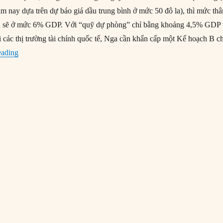
m nay dựa trên dự báo giá dầu trung bình ở mức 50 đô la), thì mức th
a sẽ ở mức 6% GDP. Với “quỹ dự phòng” chỉ bằng khoảng 4,5% GDP
i các thị trường tài chính quốc tế, Nga cần khẩn cấp một Kế hoạch B c
“Thách thức đối với chương trình tư hữu hóa của Nga”
eading