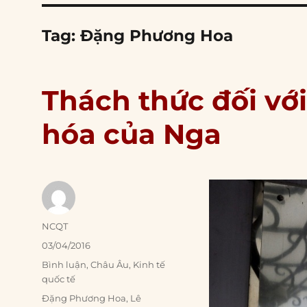
Tag:
Đặng Phương Hoa
Thách thức đối vớ
hóa của Nga
Author
NCQT
Posted
03/04/2016
on
Categories
Bình luận
,
Châu Âu
,
Kinh tế
quốc tế
Tags
Đặng Phương Hoa
,
Lê