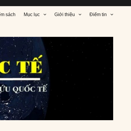
ểm sách
Mục lục
Giới thiệu
Điểm tin