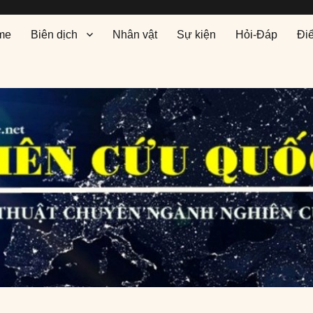
me
Biên dịch
Nhân vật
Sự kiện
Hỏi-Đáp
Đi