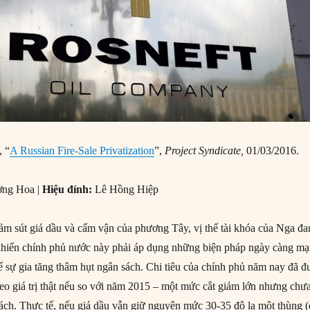
, “
A Russian Fire-Sale Privatization
”,
Project Syndicate,
01/03/2016.
ng Hoa |
Hiệu đính:
Lê Hồng Hiệp
iảm sút giá dầu và cấm vận của phương Tây, vị thế tài khóa của Nga đ
khiến chính phủ nước này phải áp dụng những biện pháp ngày càng m
 sự gia tăng thâm hụt ngân sách. Chi tiêu của chính phủ năm nay đã đ
heo giá trị thật nếu so với năm 2015 – một mức cắt giảm lớn nhưng chư
ách. Thực tế, nếu giá dầu vẫn giữ nguyên mức 30-35 đô la một thùng 