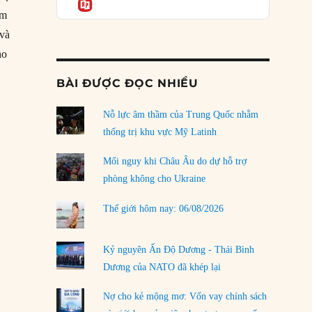
Informatio
04/08/2026
âm
Điểm mù chiến lược của Trump tại Thái Bình
 và
Dương
ho
03/08/2026
BÀI ĐƯỢC ĐỌC NHIỀU
Đặt cược vào thất bại: Các quỹ đầu tư mạo
hiểm quốc gia và khía cạnh chính trị của vốn
rủi ro
Nỗ lực âm thầm của Trung Quốc nhằm
02/08/2026
thống trị khu vực Mỹ Latinh
Làm thế nào để kết thúc Chiến tranh Iran?
Mối nguy khi Châu Âu do dự hỗ trợ
01/08/2026
phòng không cho Ukraine
Chiến lược kế tiếp của Bắc Kinh ở Biển Đông
Thế giới hôm nay: 06/08/2026
31/07/2026
Trật tự thế giới mới: Các nước nhỏ sẽ luôn
Kỷ nguyên Ấn Độ Dương - Thái Bình
phải chịu đựng?
Dương của NATO đã khép lại
30/07/2026
Nợ cho kẻ mộng mơ: Vốn vay chính sách
LOAD MORE