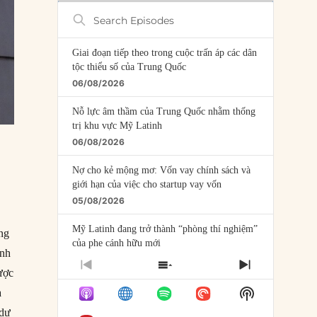
Search
Episodes
Giai đoạn tiếp theo trong cuộc trấn áp các dân
tộc thiểu số của Trung Quốc
06/08/2026
Nỗ lực âm thầm của Trung Quốc nhằm thống
trị khu vực Mỹ Latinh
06/08/2026
Nợ cho kẻ mộng mơ: Vốn vay chính sách và
giới hạn của việc cho startup vay vốn
05/08/2026
Mỹ Latinh đang trở thành “phòng thí nghiệm”
ang
của phe cánh hữu mới
ạnh
04/08/2026
PREVIOUS
SHOW
NEXT
ược
EPISODE
EPISODES
EPISODE
Tại sao Trung Quốc phủ nhận cuộc gặp với
Show
a
LIST
Ngoại trưởng Nhật Bản?
Podcast
(dự