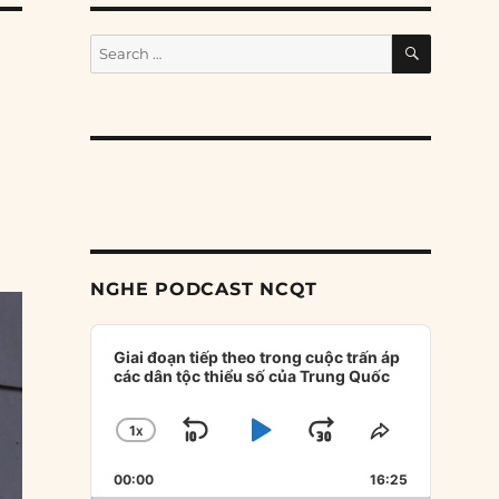
SEARCH
Search
for:
NGHE PODCAST NCQT
Audio
Player
Giai đoạn tiếp theo trong cuộc trấn áp
các dân tộc thiểu số của Trung Quốc
1
X
SKIP
PLAY
JUMP
CHANGE
SHARE
PLAYBACK
THIS
BACKWARD
PAUSE
FORWARD
00:00
RATE
16:25
EPISODE