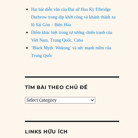
Hai bài diễn văn của Đại sứ Hoa Kỳ Elbridge
Durbrow trong dịp khởi công và khánh thành xa
lộ Sài Gòn – Biên Hòa
Điểm khác biệt trong tư tưởng chiến tranh của
Việt Nam, Trung Quốc, Cuba
‘Black Myth: Wukong’ và sức mạnh mềm của
Trung Quốc
TÌM BÀI THEO CHỦ ĐỀ
Tìm
bài
theo
chủ
đề
LINKS HỮU ÍCH