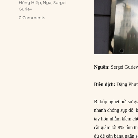
Hồng Hiệp
,
Nga
,
Surgei
Guriev
0 Comments
Nguồn:
Sergei Guriev
Biên dịch:
Đặng Phươ
Bị bóp nghẹt bởi sự g
nhanh chóng sụp đổ, 
tay hơn nhằm kiềm chế
cắt giảm tới 8% tính t
đủ để cân bằng ngân s