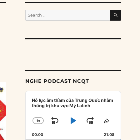
SEARCH
Search
for:
NGHE PODCAST NCQT
Audio
Player
Nỗ lực âm thầm của Trung Quốc nhằm
thống trị khu vực Mỹ Latinh
1
X
SKIP
PLAY
JUMP
CHANGE
SHARE
PLAYBACK
THIS
BACKWARD
PAUSE
FORWARD
00:00
RATE
21:08
EPISODE