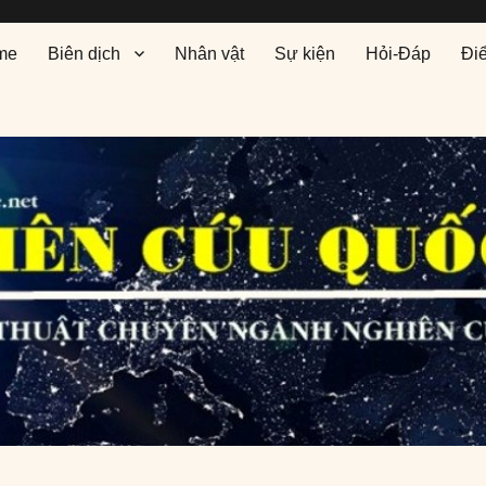
me
Biên dịch
Nhân vật
Sự kiện
Hỏi-Đáp
Đi