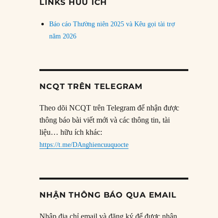
LINKS HỮU ÍCH
Báo cáo Thường niên 2025 và Kêu gọi tài trợ
năm 2026
NCQT TRÊN TELEGRAM
Theo dõi NCQT trên Telegram để nhận được
thông báo bài viết mới và các thông tin, tài
liệu… hữu ích khác:
https://t.me/DAnghiencuuquocte
NHẬN THÔNG BÁO QUA EMAIL
Nhập địa chỉ email và đăng ký để được nhận