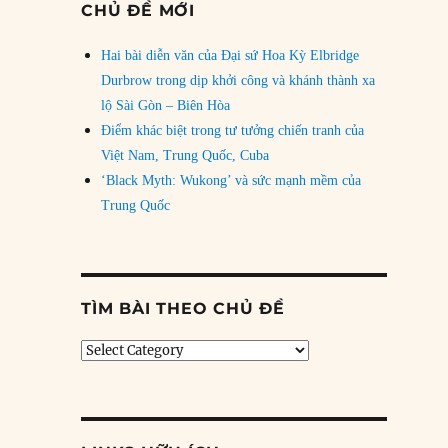
CHỦ ĐỀ MỚI
Hai bài diễn văn của Đại sứ Hoa Kỳ Elbridge
Durbrow trong dịp khởi công và khánh thành xa
lộ Sài Gòn – Biên Hòa
Điểm khác biệt trong tư tưởng chiến tranh của
Việt Nam, Trung Quốc, Cuba
‘Black Myth: Wukong’ và sức mạnh mềm của
Trung Quốc
TÌM BÀI THEO CHỦ ĐỀ
Tìm
bài
theo
chủ
đề