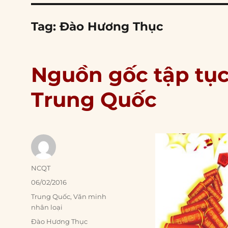
Tag:
Đào Hương Thục
Nguồn gốc tập tục
Trung Quốc
Author
NCQT
Posted
06/02/2016
on
Categories
Trung Quốc
,
Văn minh
nhân loại
Tags
Đào Hương Thục