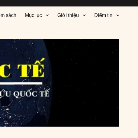
ểm sách
Mục lục
Giới thiệu
Điểm tin