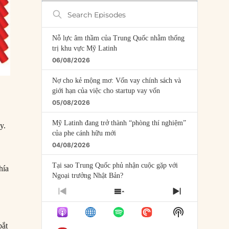
Search
Episodes
Nỗ lực âm thầm của Trung Quốc nhằm thống
trị khu vực Mỹ Latinh
06/08/2026
Nợ cho kẻ mộng mơ: Vốn vay chính sách và
giới hạn của việc cho startup vay vốn
05/08/2026
Mỹ Latinh đang trở thành “phòng thí nghiệm”
y.
của phe cánh hữu mới
04/08/2026
Tại sao Trung Quốc phủ nhận cuộc gặp với
hía
Ngoại trưởng Nhật Bản?
04/08/2026
PREVIOUS
SHOW
NEXT
EPISODE
EPISODES
EPISODE
Điểm mù chiến lược của Trump tại Thái Bình
Show
LIST
Dương
Podcast
bắt