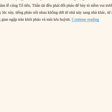
làm lễ cúng Tổ tiên, Thần tài đều phải đốt pháo để bày tỏ niềm vui trư
 lúc này, tiếng pháo nối nhau không dứt từ nhà này sang nhà khác, từ 
“Nguồn 
g gian ngập tràn khói pháo và mùi lưu huỳnh.
Continue reading