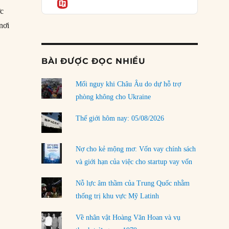
Informatio
03/08/2026
ớc
Đặt cược vào thất bại: Các quỹ đầu tư mạo
nơi
hiểm quốc gia và khía cạnh chính trị của vốn
gốc tập tục đốt pháo ngày tết ở Trung Quốc”
rủi ro
02/08/2026
BÀI ĐƯỢC ĐỌC NHIỀU
Làm thế nào để kết thúc Chiến tranh Iran?
Mối nguy khi Châu Âu do dự hỗ trợ
01/08/2026
phòng không cho Ukraine
Chiến lược kế tiếp của Bắc Kinh ở Biển Đông
31/07/2026
Thế giới hôm nay: 05/08/2026
Trật tự thế giới mới: Các nước nhỏ sẽ luôn
phải chịu đựng?
Nợ cho kẻ mộng mơ: Vốn vay chính sách
30/07/2026
và giới hạn của việc cho startup vay vốn
Tập tìm cách chôn vùi bê bối chấn động vòng
Nỗ lực âm thầm của Trung Quốc nhằm
tròn thân cận của mình
thống trị khu vực Mỹ Latinh
29/07/2026
Về nhân vật Hoàng Văn Hoan và vụ
LOAD MORE