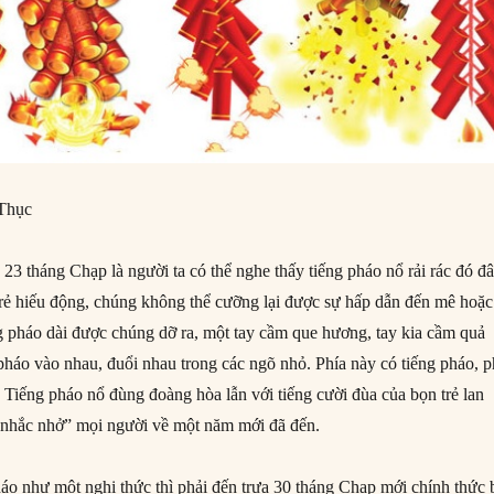
Thục
3 tháng Chạp là người ta có thể nghe thấy tiếng pháo nổ rải rác đó đâ
 trẻ hiếu động, chúng không thể cưỡng lại được sự hấp dẫn đến mê hoặc
 pháo dài được chúng dỡ ra, một tay cầm que hương, tay kia cầm quả
háo vào nhau, đuổi nhau trong các ngõ nhỏ. Phía này có tiếng pháo, p
. Tiếng pháo nổ đùng đoàng hòa lẫn với tiếng cười đùa của bọn trẻ lan
“nhắc nhở” mọi người về một năm mới đã đến.
háo như một nghi thức thì phải đến trưa 30 tháng Chạp mới chính thức 