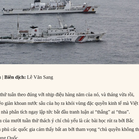
 |
Biên dịch:
Lê Văn Sang
hứ tuân theo đúng với nhịp điệu hàng năm của nó, và tháng vừa rồi,
o giàn khoan nước sâu của họ ra khỏi vùng đặc quyền kinh tế mà Việt
hà phân tích ngay lập tức bắt đầu tranh luận ai “thắng” ai “thua”.
 của mười tuần thử thách ý chí chủ yếu là các bài học rút ra bởi Bắc
 phủ các quốc gia cảm thấy bất an bởi tham vọng “chủ quyền không t
rung Quốc.