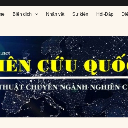
me
Biên dịch
Nhân vật
Sự kiện
Hỏi-Đáp
Đi