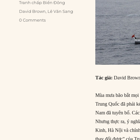
Tranh chấp Biển Đông
Tags
David Brown
,
Lê Văn Sang
0 Comments
Tác giả:
David Brown
Mùa mưa bão bắt mọi t
Trung Quốc đã phải ké
Nam đã tuyên bố. Các n
Nhưng thực ra, ý nghĩa
Kinh, Hà Nội và chính
thay đổi được” của T