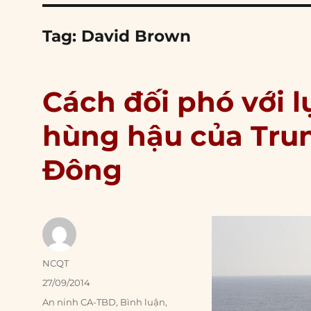
Tag:
David Brown
Cách đối phó với 
hùng hậu của Tru
Đông
Author
NCQT
Posted
27/09/2014
on
Categories
An ninh CA-TBD
,
Bình luận
,