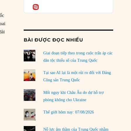
Podcast
của phe cánh hữu mới
Informatio
04/08/2026
uốc
Tại sao Trung Quốc phủ nhận cuộc gặp với
oai
Ngoại trưởng Nhật Bản?
dài
04/08/2026
 lượng bán quân sự hùng hậu của Trung Quốc trên Biển Đông”
BÀI ĐƯỢC ĐỌC NHIỀU
Điểm mù chiến lược của Trump tại Thái Bình
Dương
Giai đoạn tiếp theo trong cuộc trấn áp các
03/08/2026
dân tộc thiểu số của Trung Quốc
Đặt cược vào thất bại: Các quỹ đầu tư mạo
Tại sao AI lại là một rủi ro đối với Đảng
hiểm quốc gia và khía cạnh chính trị của vốn
Cộng sản Trung Quốc
rủi ro
02/08/2026
Mối nguy khi Châu Âu do dự hỗ trợ
phòng không cho Ukraine
Làm thế nào để kết thúc Chiến tranh Iran?
01/08/2026
Thế giới hôm nay: 07/08/2026
Chiến lược kế tiếp của Bắc Kinh ở Biển Đông
31/07/2026
Nỗ lực âm thầm của Trung Quốc nhằm