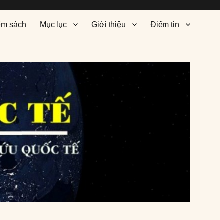
ểm sách
Mục lục
Giới thiệu
Điểm tin