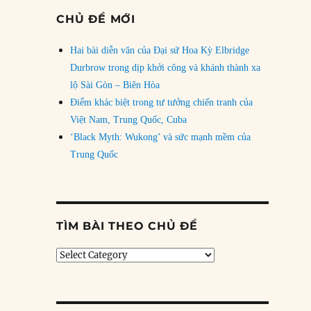
CHỦ ĐỀ MỚI
Hai bài diễn văn của Đại sứ Hoa Kỳ Elbridge
Durbrow trong dịp khởi công và khánh thành xa
lộ Sài Gòn – Biên Hòa
Điểm khác biệt trong tư tưởng chiến tranh của
Việt Nam, Trung Quốc, Cuba
‘Black Myth: Wukong’ và sức mạnh mềm của
Trung Quốc
TÌM BÀI THEO CHỦ ĐỀ
Tìm
bài
theo
chủ