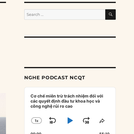
SEARCH
Search
for:
NGHE PODCAST NCQT
Audio
Player
Cơ chế miễn trừ trách nhiệm đối với
các quyết định đầu tư khoa học và
công nghệ rủi ro cao
1
X
SKIP
PLAY
JUMP
CHANGE
SHARE
PLAYBACK
THIS
BACKWARD
PAUSE
FORWARD
00:00
55:10