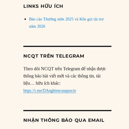
đề
LINKS HỮU ÍCH
Báo cáo Thường niên 2025 và Kêu gọi tài trợ
năm 2026
NCQT TRÊN TELEGRAM
Theo dõi NCQT trên Telegram để nhận được
thông báo bài viết mới và các thông tin, tài
liệu… hữu ích khác:
https://t.me/DAnghiencuuquocte
NHẬN THÔNG BÁO QUA EMAIL