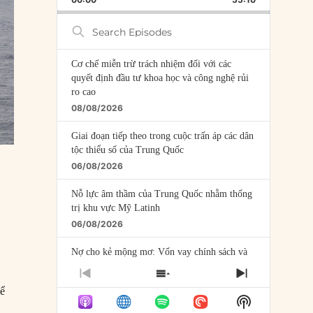
RATE
EPISODE
Search
Episodes
Cơ chế miễn trừ trách nhiệm đối với các
quyết định đầu tư khoa học và công nghệ rủi
ro cao
08/08/2026
Giai đoạn tiếp theo trong cuộc trấn áp các dân
tộc thiểu số của Trung Quốc
06/08/2026
Nỗ lực âm thầm của Trung Quốc nhằm thống
trị khu vực Mỹ Latinh
06/08/2026
Nợ cho kẻ mộng mơ: Vốn vay chính sách và
giới hạn của việc cho startup vay vốn
PREVIOUS
SHOW
NEXT
05/08/2026
hể
EPISODE
EPISODES
EPISODE
Show
LIST
Mỹ Latinh đang trở thành “phòng thí nghiệm”