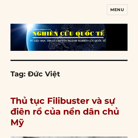
MENU
Nghiên cứu quốc tế
Tag:
Đức Việt
Thủ tục Filibuster và sự
điên rồ của nền dân chủ
Mỹ