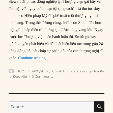
Stewart đã bị các đồng nghiệp tại Thượng viện gài bẫy và
đối mặt với nguy cơ bị luận tội (impeach) – là thủ tục duy
nhất theo Hiến pháp Mỹ để phế truất một thượng nghị sĩ
liên bang. Trong thế đường cùng, Jefferson Smith đã chọn
một giải pháp điên rồ nhưng tạo được tiếng vang lớn. Ngay
trước lúc Thượng viện tiến hành luận tội, Smith giơ tay
giành quyền phát biểu và đã phát biểu liên tục trong gần 24
tiếng đồng hồ, bất chấp sự phản đối của các thượng nghị sĩ
“Thủ tục Filibuster và sự điên rồ của nền
khác.
Continue reading
Author
Posted
Categories
NCQT
09/01/2016
Chính trị học đại cương
,
Hoa Kỳ
on
Tags
Đức Việt
0 Comments
SE
Search
for: