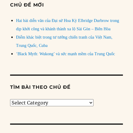
CHỦ ĐỀ MỚI
Hai bài diễn văn của Đại sứ Hoa Kỳ Elbridge Durbrow trong
dịp khởi công và khánh thành xa lộ Sài Gòn – Biên Hòa
Điểm khác biệt trong tư tưởng chiến tranh của Việt Nam,
Trung Quốc, Cuba
‘Black Myth: Wukong’ và sức mạnh mềm của Trung Quốc
TÌM BÀI THEO CHỦ ĐỀ
Tìm
bài
theo
chủ