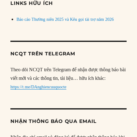
đề
LINKS HỮU ÍCH
Báo cáo Thường niên 2025 và Kêu gọi tài trợ năm 2026
NCQT TRÊN TELEGRAM
Theo dõi NCQT trên Telegram để nhận được thông báo bài
viết mới và các thông tin, tài liệu… hữu ích khác:
https://t.me/DAnghiencuuquocte
NHẬN THÔNG BÁO QUA EMAIL