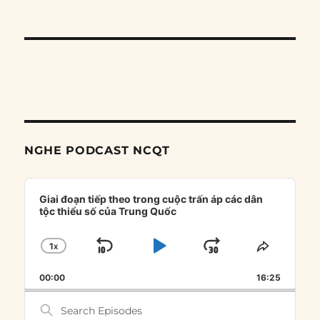
NGHE PODCAST NCQT
Audio
Player
Giai đoạn tiếp theo trong cuộc trấn áp các dân
tộc thiểu số của Trung Quốc
1
X
SKIP
PLAY
JUMP
CHANGE
SHARE
PLAYBACK
THIS
BACKWARD
PAUSE
FORWARD
00:00
RATE
16:25
EPISOD
Search
Episodes