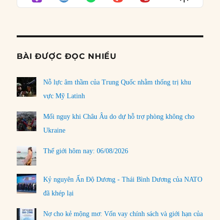
LIST
Podcast
Informat
BÀI ĐƯỢC ĐỌC NHIỀU
Nỗ lực âm thầm của Trung Quốc nhằm thống trị khu
vực Mỹ Latinh
Mối nguy khi Châu Âu do dự hỗ trợ phòng không cho
Ukraine
Thế giới hôm nay: 06/08/2026
Kỷ nguyên Ấn Độ Dương - Thái Bình Dương của NATO
đã khép lại
Nợ cho kẻ mộng mơ: Vốn vay chính sách và giới hạn của