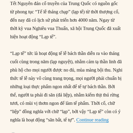
Tết Nguyên đán cổ truyền của Trung Quốc có nguồn gốc
từ phong tục “Tế lễ tháng chạp” (lạp tế) từ thời thượng cổ,
đến nay đã có lịch sử phát triển hơn 4000 năm. Ngay từ
thời kỳ vua Nghiêu vua Thuấn, xã hội Trung Quốc đã xuất
hiện hoạt động “Lạp tế”.
“Lạp tế” tức là hoạt động tế lễ bách thần diễn ra vào tháng
cuối cùng trong năm (lạp nguyệt), nhằm cảm tạ thần linh đã
phù hộ cho mọi người được no đủ, mùa màng bội thu. Nghi
thức tế lễ này vô cùng trang trọng, mọi người phải chuẩn bị
những loại thực phẩm ngon nhất để tế tự bách thần. Bởi
thế, người ta phải đi săn (đả liệp), nhằm kiếm thịt thú rừng
tươi, có mùi vị thơm ngon để làm tế phẩm. Thời cổ, chữ
“liệp” đồng nghĩa với chữ “lạp”, bởi vậy “Lạp tế” còn có ý
“Nguồn gốc 
nghĩa là hoạt động “săn bắt, tế tự”.
Continue reading