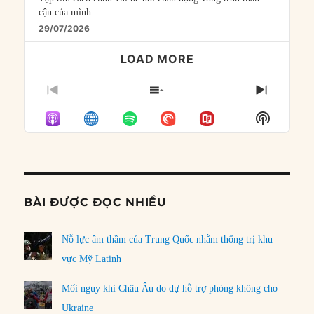
cận của mình
29/07/2026
LOAD MORE
PREVIOUS
SHOW
NEXT
EPISODE
EPISODES
EPISO
Show
LIST
Podcast
Informat
BÀI ĐƯỢC ĐỌC NHIỀU
Nỗ lực âm thầm của Trung Quốc nhằm thống trị khu
vực Mỹ Latinh
Mối nguy khi Châu Âu do dự hỗ trợ phòng không cho
Ukraine