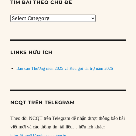
TÌM BÀI THEO CHỦ ĐỀ
Tìm
bài
theo
chủ
đề
LINKS HỮU ÍCH
Báo cáo Thường niên 2025 và Kêu gọi tài trợ năm 2026
NCQT TRÊN TELEGRAM
Theo dõi NCQT trên Telegram để nhận được thông báo bài
viết mới và các thông tin, tài liệu… hữu ích khác:
https://t.me/DAnghiencuuquocte