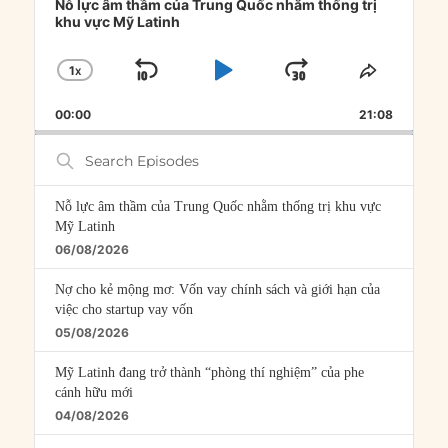
Player
Nỗ lực âm thầm của Trung Quốc nhằm thống trị
khu vực Mỹ Latinh
1
X
SKIP
PLAY
JUMP
CHANGE
SHARE
PLAYBACK
THIS
BACKWARD
PAUSE
FORWARD
00:00
RATE
21:08
EPISOD
Search
Episodes
Nỗ lực âm thầm của Trung Quốc nhằm thống trị khu vực
Mỹ Latinh
06/08/2026
Nợ cho kẻ mộng mơ: Vốn vay chính sách và giới hạn của
việc cho startup vay vốn
05/08/2026
Mỹ Latinh đang trở thành “phòng thí nghiệm” của phe
cánh hữu mới
04/08/2026