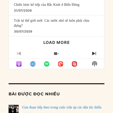
Chiến lược kế tiếp của Bắc Kinh ở Biển Đông
31/07/2026
Trật tự thế giới mới: Các nước nhỏ sẽ luôn phải chịu
đựng?
30/07/2026
LOAD MORE
PREVIOUS
SHOW
NEXT
EPISODE
EPISODES
EPISO
Show
LIST
Podcast
Informat
BÀI ĐƯỢC ĐỌC NHIỀU
Giai đoạn tiếp theo trong cuộc trấn áp các dân tộc thiểu