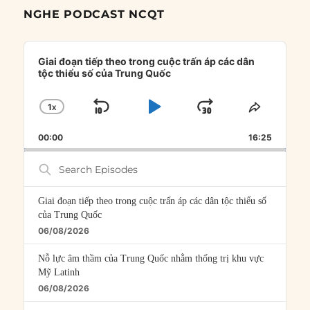
NGHE PODCAST NCQT
Audio
Player
Giai đoạn tiếp theo trong cuộc trấn áp các dân
tộc thiểu số của Trung Quốc
1
X
SKIP
PLAY
JUMP
CHANGE
SHARE
PLAYBACK
THIS
BACKWARD
PAUSE
FORWARD
00:00
RATE
16:25
EPISOD
Search
Episodes
Giai đoạn tiếp theo trong cuộc trấn áp các dân tộc thiểu số
của Trung Quốc
06/08/2026
Nỗ lực âm thầm của Trung Quốc nhằm thống trị khu vực
Mỹ Latinh
06/08/2026