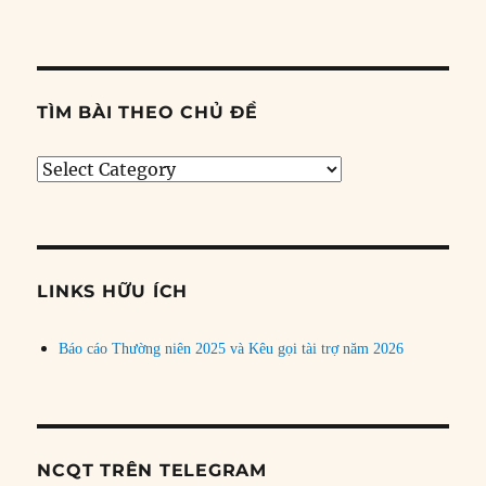
TÌM BÀI THEO CHỦ ĐỀ
Tìm
bài
theo
chủ
đề
LINKS HỮU ÍCH
Báo cáo Thường niên 2025 và Kêu gọi tài trợ năm 2026
NCQT TRÊN TELEGRAM