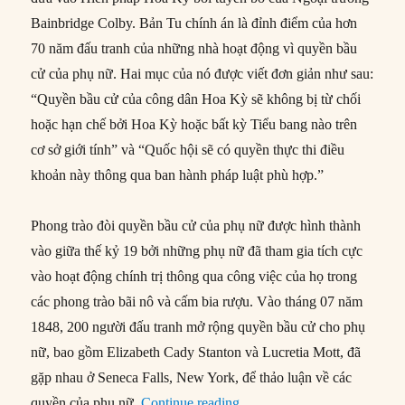
Bainbridge Colby. Bản Tu chính án là đỉnh điểm của hơn
70 năm đấu tranh của những nhà hoạt động vì quyền bầu
cử của phụ nữ. Hai mục của nó được viết đơn giản như sau:
“Quyền bầu cử của công dân Hoa Kỳ sẽ không bị từ chối
hoặc hạn chế bởi Hoa Kỳ hoặc bất kỳ Tiểu bang nào trên
cơ sở giới tính” và “Quốc hội sẽ có quyền thực thi điều
khoản này thông qua ban hành pháp luật phù hợp.”
Phong trào đòi quyền bầu cử của phụ nữ được hình thành
vào giữa thế kỷ 19 bởi những phụ nữ đã tham gia tích cực
vào hoạt động chính trị thông qua công việc của họ trong
các phong trào bãi nô và cấm bia rượu. Vào tháng 07 năm
1848, 200 người đấu tranh mở rộng quyền bầu cử cho phụ
nữ, bao gồm Elizabeth Cady Stanton và Lucretia Mott, đã
gặp nhau ở Seneca Falls, New York, để thảo luận về các
“26/08/1920: Tu chính án t
quyền của phụ nữ.
Continue reading