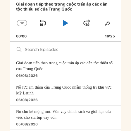
Player
Giai đoạn tiếp theo trong cuộc trấn áp các dân
tộc thiểu số của Trung Quốc
1
X
SKIP
PLAY
JUMP
CHANGE
SHARE
PLAYBACK
THIS
BACKWARD
PAUSE
FORWARD
00:00
RATE
16:25
EPISOD
Search
Episodes
Giai đoạn tiếp theo trong cuộc trấn áp các dân tộc thiểu số
của Trung Quốc
06/08/2026
Nỗ lực âm thầm của Trung Quốc nhằm thống trị khu vực
Mỹ Latinh
06/08/2026
Nợ cho kẻ mộng mơ: Vốn vay chính sách và giới hạn của
việc cho startup vay vốn
05/08/2026