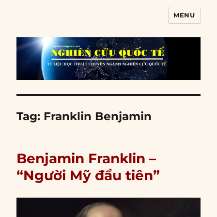
MENU
Nghiên cứu quốc tế
Tag:
Franklin Benjamin
Benjamin Franklin –
“Người Mỹ đầu tiên”