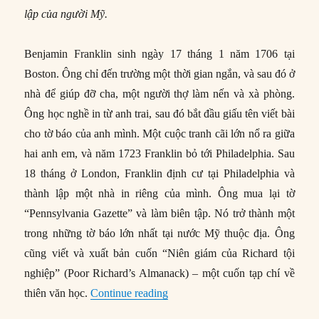
lập của người Mỹ.
Benjamin Franklin sinh ngày 17 tháng 1 năm 1706 tại
Boston. Ông chỉ đến trường một thời gian ngắn, và sau đó ở
nhà để giúp đỡ cha, một người thợ làm nến và xà phòng.
Ông học nghề in từ anh trai, sau đó bắt đầu giấu tên viết bài
cho tờ báo của anh mình. Một cuộc tranh cãi lớn nổ ra giữa
hai anh em, và năm 1723 Franklin bỏ tới Philadelphia. Sau
18 tháng ở London, Franklin định cư tại Philadelphia và
thành lập một nhà in riêng của mình. Ông mua lại tờ
“Pennsylvania Gazette” và làm biên tập. Nó trở thành một
trong những tờ báo lớn nhất tại nước Mỹ thuộc địa. Ông
cũng viết và xuất bản cuốn “Niên giám của Richard tội
nghiệp” (Poor Richard’s Almanack) – một cuốn tạp chí về
“Benjamin Franklin – “Người Mỹ
thiên văn học.
Continue reading