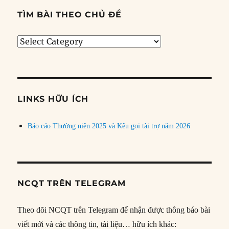
TÌM BÀI THEO CHỦ ĐỀ
Tìm
bài
theo
chủ
đề
LINKS HỮU ÍCH
Báo cáo Thường niên 2025 và Kêu gọi tài trợ năm 2026
NCQT TRÊN TELEGRAM
Theo dõi NCQT trên Telegram để nhận được thông báo bài
viết mới và các thông tin, tài liệu… hữu ích khác: