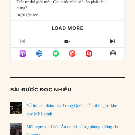
Trật tự thế giới mới: Các nước nhỏ sẽ luôn phải chịu
đựng?
30/07/2026
LOAD MORE
PREVIOUS
SHOW
NEXT
EPISODE
EPISODES
EPISO
Show
LIST
Podcast
Informat
BÀI ĐƯỢC ĐỌC NHIỀU
Nỗ lực âm thầm của Trung Quốc nhằm thống trị khu
vực Mỹ Latinh
Mối nguy khi Châu Âu do dự hỗ trợ phòng không cho