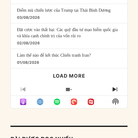
Điểm mù chiến lược của Trump tại Thái Bình Dương
03/08/2026
Đặt cược vào thất bại: Các quỹ đầu tư mạo hiểm quốc gia
và khía cạnh chính trị của vốn rủi ro
02/08/2026
Làm thế nào để kết thúc Chiến tranh Iran?
01/08/2026
LOAD MORE
PREVIOUS
SHOW
NEXT
EPISODE
EPISODES
EPISO
Show
LIST
Podcast
Informat