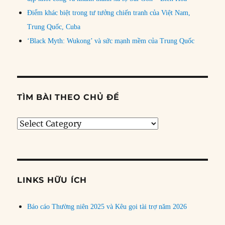
Điểm khác biệt trong tư tưởng chiến tranh của Việt Nam,
Trung Quốc, Cuba
‘Black Myth: Wukong’ và sức mạnh mềm của Trung Quốc
TÌM BÀI THEO CHỦ ĐỀ
Tìm
bài
theo
chủ
đề
LINKS HỮU ÍCH
Báo cáo Thường niên 2025 và Kêu gọi tài trợ năm 2026