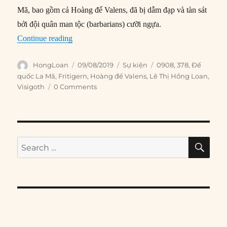
Mã, bao gồm cả Hoàng đế Valens, đã bị dẫm đạp và tàn sát
bởi đội quân man tộc (barbarians) cưỡi ngựa.
“09/08/378: Người La Mã bị đánh bại tại Adria
Continue reading
Author
Posted
Categories
Tags
HongLoan
09/08/2019
Sự kiện
0908
,
378
,
Đế
on
quốc La Mã
,
Fritigern
,
Hoàng đế Valens
,
Lê Thị Hồng Loan
,
Visigoth
0 Comments
SE
Search
for: