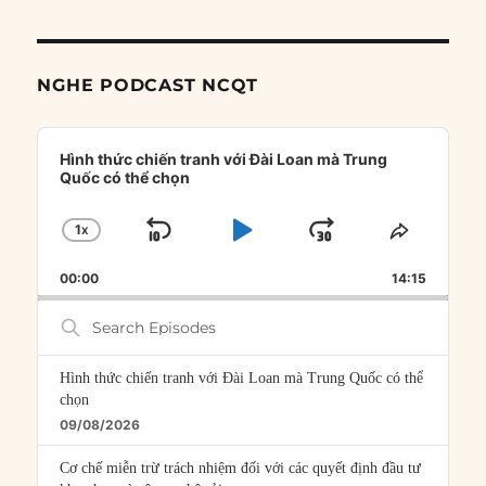
NGHE PODCAST NCQT
Audio
Player
Hình thức chiến tranh với Đài Loan mà Trung
Quốc có thể chọn
1
X
SKIP
PLAY
JUMP
CHANGE
SHARE
PLAYBACK
THIS
BACKWARD
PAUSE
FORWARD
00:00
RATE
14:15
EPISOD
Search
Episodes
Hình thức chiến tranh với Đài Loan mà Trung Quốc có thể
chọn
09/08/2026
Cơ chế miễn trừ trách nhiệm đối với các quyết định đầu tư