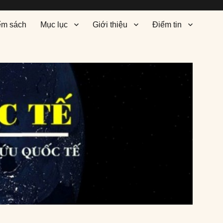
ểm sách
Mục lục
Giới thiệu
Điểm tin