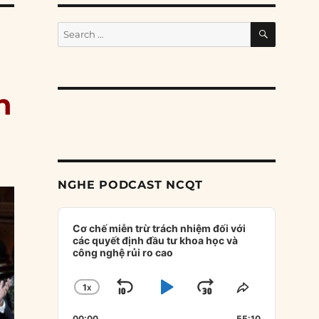
SEARCH
Search
for:
h
NGHE PODCAST NCQT
Audio
Player
Cơ chế miễn trừ trách nhiệm đối với
các quyết định đầu tư khoa học và
công nghệ rủi ro cao
1
X
SKIP
PLAY
JUMP
CHANGE
SHARE
PLAYBACK
THIS
BACKWARD
PAUSE
FORWARD
00:00
55:10