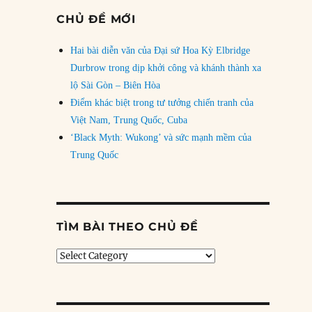
CHỦ ĐỀ MỚI
Hai bài diễn văn của Đại sứ Hoa Kỳ Elbridge
Durbrow trong dịp khởi công và khánh thành xa
lộ Sài Gòn – Biên Hòa
Điểm khác biệt trong tư tưởng chiến tranh của
Việt Nam, Trung Quốc, Cuba
‘Black Myth: Wukong’ và sức mạnh mềm của
Trung Quốc
TÌM BÀI THEO CHỦ ĐỀ
Tìm
bài
theo
chủ