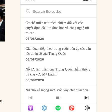
RATE
EPISODE
Search
Episodes
Cơ chế miễn trừ trách nhiệm đối với các
quyết định đầu tư khoa học và công nghệ rủi
ro cao
08/08/2026
Giai đoạn tiếp theo trong cuộc trấn áp các dân
tộc thiểu số của Trung Quốc
06/08/2026
Nỗ lực âm thầm của Trung Quốc nhằm thống
trị khu vực Mỹ Latinh
06/08/2026
Nợ cho kẻ mộng mơ: Vốn vay chính sách và
giới hạn của việc cho startup vay vốn
PREVIOUS
SHOW
NEXT
rị.
05/08/2026
EPISODE
EPISODES
EPISODE
Show
LIST
Mỹ Latinh đang trở thành “phòng thí nghiệm”