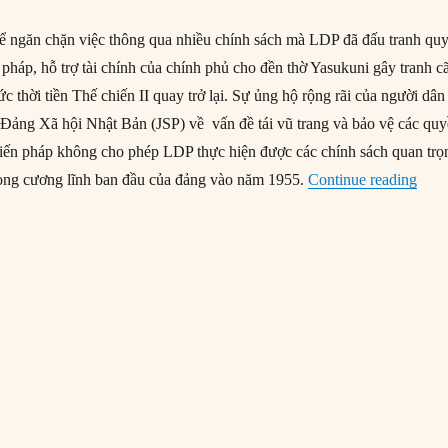
ể ngăn chặn việc thông qua nhiều chính sách mà LDP đã đấu tranh quy
n pháp, hỗ trợ tài chính của chính phủ cho đền thờ Yasukuni gây tranh cã
c thời tiền Thế chiến II quay trở lại. Sự ủng hộ rộng rãi của người dân
a Đảng Xã hội Nhật Bản (JSP) về vấn đề tái vũ trang và bảo vệ các qu
hiến pháp không cho phép LDP thực hiện được các chính sách quan trọ
“Đối
rong cương lĩnh ban đầu của đảng vào năm 1955.
Continue reading