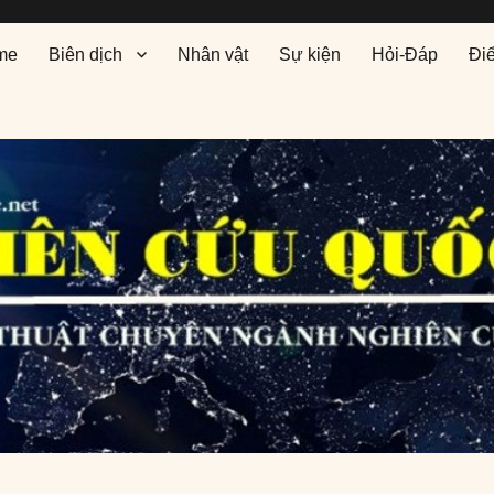
me
Biên dịch
Nhân vật
Sự kiện
Hỏi-Đáp
Đi