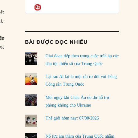
Podcast
của phe cánh hữu mới
Informatio
ết
04/08/2026
i,
Tại sao Trung Quốc phủ nhận cuộc gặp với
Ngoại trưởng Nhật Bản?
04/08/2026
yền
BÀI ĐƯỢC ĐỌC NHIỀU
ng
Điểm mù chiến lược của Trump tại Thái Bình
 lập yếu: Căn bệnh ung thư của chính trị Nhật”
Dương
Giai đoạn tiếp theo trong cuộc trấn áp các
03/08/2026
dân tộc thiểu số của Trung Quốc
Đặt cược vào thất bại: Các quỹ đầu tư mạo
Tại sao AI lại là một rủi ro đối với Đảng
hiểm quốc gia và khía cạnh chính trị của vốn
Cộng sản Trung Quốc
rủi ro
02/08/2026
Mối nguy khi Châu Âu do dự hỗ trợ
phòng không cho Ukraine
Làm thế nào để kết thúc Chiến tranh Iran?
01/08/2026
Thế giới hôm nay: 07/08/2026
Chiến lược kế tiếp của Bắc Kinh ở Biển Đông
31/07/2026
Nỗ lực âm thầm của Trung Quốc nhằm