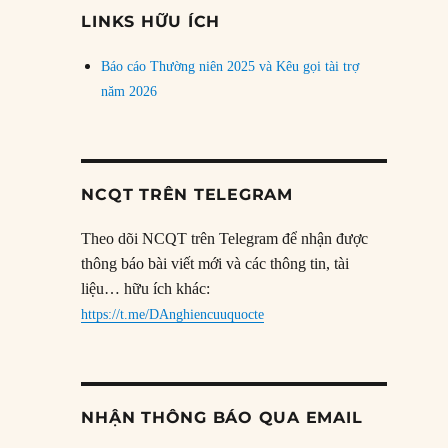
đề
LINKS HỮU ÍCH
Báo cáo Thường niên 2025 và Kêu gọi tài trợ
năm 2026
NCQT TRÊN TELEGRAM
Theo dõi NCQT trên Telegram để nhận được
thông báo bài viết mới và các thông tin, tài
liệu… hữu ích khác:
https://t.me/DAnghiencuuquocte
NHẬN THÔNG BÁO QUA EMAIL