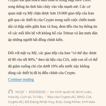
song thông tin tình báo chảy vào vẫn mạnh mẽ. Các cơ
quan mật vụ Mỹ chặn được hơn 19.000 giao tiếp của Iran
gửi qua các thiết bị của Crypto trong suốt cuộc chiến tranh
dài cả thập niên giữa Iran và Iraq, đem đến cho họ thông tin
về các mối liên hệ với khủng bố của Tehran và âm mưu đàn
áp những người bất đồng chính kiến.
Đối với mật vụ Mỹ, các giao tiếp của Iran “có thể đọc được
từ 80 cho tới 90%,” theo tài liệu của CIA, một con số có thể
đã giảm xuống chỉ còn dưới 10% nếu nước này không
dùng các thiết bị đã bị điều chỉnh của Crypto.
“Crypto AG: Chương trình tình báo thế kỷ của 
Continue reading
Author
Posted
Categories
NCQT
20/03/2020
An ninh quốc tế
,
Bình luận
,
on
Tags
Hoa Kỳ
,
Lịch sử
,
Tư liệu
Báo cáo Crypto AG
,
BND
,
CIA
,
Crypto AG
,
Đỗ Đặng Nhật Huy
,
Đức
,
Greg Miller
,
tình báo