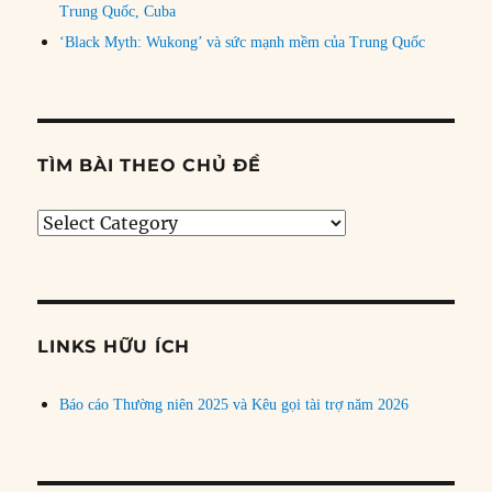
Trung Quốc, Cuba
‘Black Myth: Wukong’ và sức mạnh mềm của Trung Quốc
TÌM BÀI THEO CHỦ ĐỀ
Tìm
bài
theo
chủ
đề
LINKS HỮU ÍCH
Báo cáo Thường niên 2025 và Kêu gọi tài trợ năm 2026