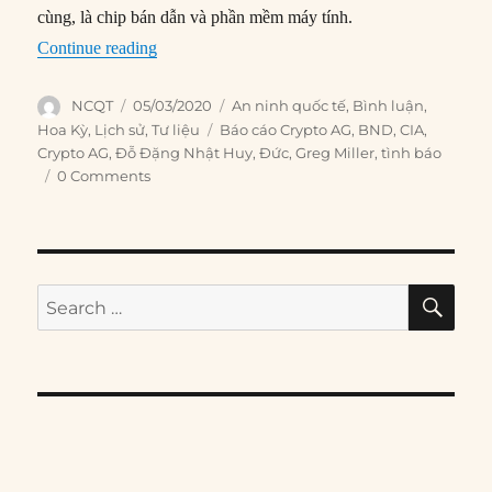
cùng, là chip bán dẫn và phần mềm máy tính.
“Crypto AG: Chương trình tình báo thế kỷ của 
Continue reading
Author
Posted
Categories
NCQT
05/03/2020
An ninh quốc tế
,
Bình luận
,
on
Tags
Hoa Kỳ
,
Lịch sử
,
Tư liệu
Báo cáo Crypto AG
,
BND
,
CIA
,
Crypto AG
,
Đỗ Đặng Nhật Huy
,
Đức
,
Greg Miller
,
tình báo
0 Comments
SE
Search
for: