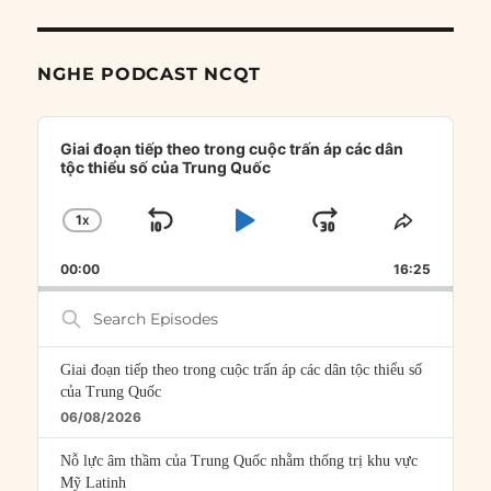
NGHE PODCAST NCQT
Audio
Player
Giai đoạn tiếp theo trong cuộc trấn áp các dân
tộc thiểu số của Trung Quốc
1
X
SKIP
PLAY
JUMP
CHANGE
SHARE
PLAYBACK
THIS
BACKWARD
PAUSE
FORWARD
00:00
RATE
16:25
EPISOD
Search
Episodes
Giai đoạn tiếp theo trong cuộc trấn áp các dân tộc thiểu số
của Trung Quốc
06/08/2026
Nỗ lực âm thầm của Trung Quốc nhằm thống trị khu vực
Mỹ Latinh