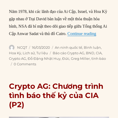
Năm 1978, khi các lãnh đạo của Ai Cập, Israel, và Hoa Kỳ
gặp nhau ở Trại David bàn luận về một thỏa thuận hòa
bình, NSA đã bí mật theo dõi giao tiếp giữa Tổng thống Ai
“Crypto AG: 
Cập Anwar Sadat và thủ đô Cairo.
Continue reading
Author
Posted
Categories
NCQT
16/03/2020
An ninh quốc tế
,
Bình luận
,
on
Tags
Hoa Kỳ
,
Lịch sử
,
Tư liệu
Báo cáo Crypto AG
,
BND
,
CIA
,
Crypto AG
,
Đỗ Đặng Nhật Huy
,
Đức
,
Greg Miller
,
tình báo
0 Comments
Crypto AG: Chương trình
tình báo thế kỷ của CIA
(P2)