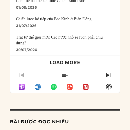
Làm thế nào để kết thúc Chiến tranh Iran?
01/08/2026
Chiến lược kế tiếp của Bắc Kinh ở Biển Đông
31/07/2026
Trật tự thế giới mới: Các nước nhỏ sẽ luôn phải chịu
đựng?
30/07/2026
LOAD MORE
PREVIOUS
SHOW
NEXT
EPISODE
EPISODES
EPISO
Show
LIST
Podcast
Informat
BÀI ĐƯỢC ĐỌC NHIỀU