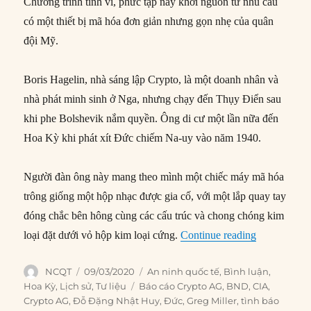
Chương trình tinh vi, phức tạp này khởi nguồn từ nhu cầu
có một thiết bị mã hóa đơn giản nhưng gọn nhẹ của quân
đội Mỹ.
Boris Hagelin, nhà sáng lập Crypto, là một doanh nhân và
nhà phát minh sinh ở Nga, nhưng chạy đến Thụy Điển sau
khi phe Bolshevik nắm quyền. Ông di cư một lần nữa đến
Hoa Kỳ khi phát xít Đức chiếm Na-uy vào năm 1940.
Người đàn ông này mang theo mình một chiếc máy mã hóa
trông giống một hộp nhạc được gia cố, với một lắp quay tay
đóng chắc bên hông cùng các cấu trúc và chong chóng kim
“Crypto AG:
loại đặt dưới vỏ hộp kim loại cứng.
Continue reading
Author
Posted
Categories
NCQT
09/03/2020
An ninh quốc tế
,
Bình luận
,
on
Tags
Hoa Kỳ
,
Lịch sử
,
Tư liệu
Báo cáo Crypto AG
,
BND
,
CIA
,
Crypto AG
,
Đỗ Đặng Nhật Huy
,
Đức
,
Greg Miller
,
tình báo