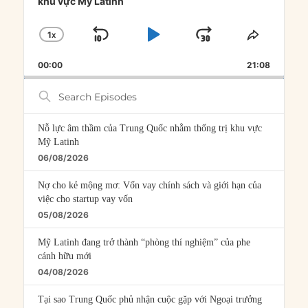
khu vực Mỹ Latinh
1
X
SKIP
PLAY
JUMP
CHANGE
SHARE
PLAYBACK
THIS
BACKWARD
PAUSE
FORWARD
00:00
RATE
21:08
EPISOD
Search
Episodes
Nỗ lực âm thầm của Trung Quốc nhằm thống trị khu vực
Mỹ Latinh
06/08/2026
Nợ cho kẻ mộng mơ: Vốn vay chính sách và giới hạn của
việc cho startup vay vốn
05/08/2026
Mỹ Latinh đang trở thành “phòng thí nghiệm” của phe
cánh hữu mới
04/08/2026
Tại sao Trung Quốc phủ nhận cuộc gặp với Ngoại trưởng