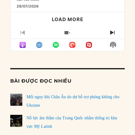
29/07/2026
LOAD MORE
PREVIOUS
SHOW
NEXT
EPISODE
EPISODES
EPISO
Show
LIST
Podcast
Informat
BÀI ĐƯỢC ĐỌC NHIỀU
Mối nguy khi Châu Âu do dự hỗ trợ phòng không cho
Ukraine
Nỗ lực âm thầm của Trung Quốc nhằm thống trị khu
vực Mỹ Latinh