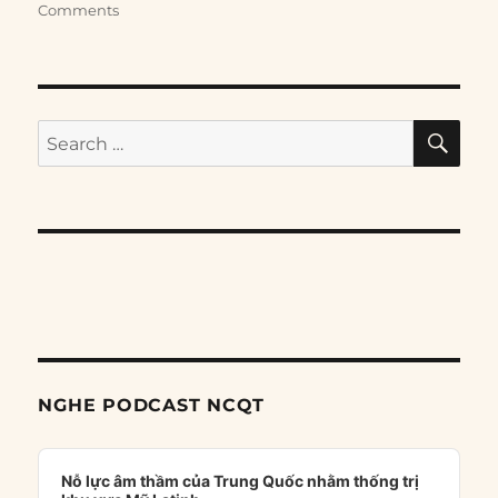
Comments
SE
Search
for:
NGHE PODCAST NCQT
Audio
Player
Nỗ lực âm thầm của Trung Quốc nhằm thống trị