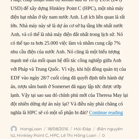
USD) để xây dựng Hinkley Point C (HPC), một nhà máy
điện hạt nhân ở tây nam nước Anh. Lợi ích liên quan là rất
lớn. Nhà máy này sẽ là dự án cơ sở hạ tầng lớn nhất nước
Anh, và có thể là nhà máy điện đắt nhất trong lịch sử. Nó
có thể tạo ra hơn 25.000 việc làm và nhằm cung cấp 7%
nhu cầu điện của nước Anh. Nó cũng là một biểu tượng
mạnh mẽ của mối quan hệ đối tác công nghiệp giữa Anh
với Pháp và Trung Quốc. Vì vậy, khi hội đồng quản trị của
EDF vào ngày 28/7 cuối cùng đã quyết định tiến hành dự
án, rượu sâm banh ở Somerset đã ngay lập tức được ướp
lạnh. Vậy tại sao sau đó chính phủ mới của Theresa May lại
đột nhiên dừng dự án này lại? Và điều này phải chăng có
“Tại sa
nghĩa là HPC sẽ có một số phận bi đát?
Continue reading
Author
Posted
Categories
Tags
HongLoan
18/08/2016
Hỏi-Đáp
điện nguyên
on
tử
,
Hinkley Point C
,
HPC
,
Lê Thị Hồng Loan
0