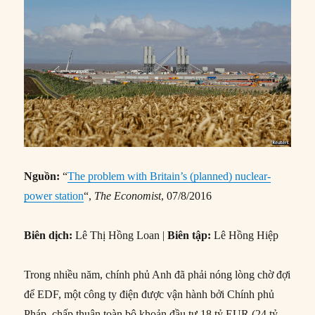
Nguồn:
“
The problem with Britain’s (planned) nuclear-
power station
“,
The Economist
, 07/8/2016
Biên dịch:
Lê Thị Hồng Loan |
Biên tập:
Lê Hồng Hiệp
Trong nhiều năm, chính phủ Anh đã phải nóng lòng chờ đợi
để EDF, một công ty điện được vận hành bởi Chính phủ
Pháp, chấp thuận toàn bộ khoản đầu tư 18 tỷ EUR (24 tỷ