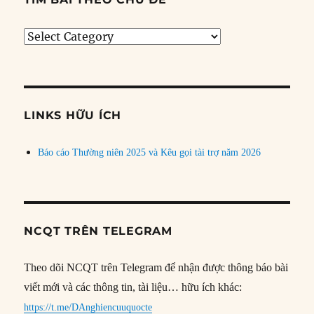
Tìm
bài
theo
chủ
đề
LINKS HỮU ÍCH
Báo cáo Thường niên 2025 và Kêu gọi tài trợ năm 2026
NCQT TRÊN TELEGRAM
Theo dõi NCQT trên Telegram để nhận được thông báo bài
viết mới và các thông tin, tài liệu… hữu ích khác:
https://t.me/DAnghiencuuquocte