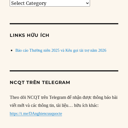
Tìm
bài
theo
chủ
đề
LINKS HỮU ÍCH
Báo cáo Thường niên 2025 và Kêu gọi tài trợ năm 2026
NCQT TRÊN TELEGRAM
Theo dõi NCQT trên Telegram để nhận được thông báo bài
viết mới và các thông tin, tài liệu… hữu ích khác:
https://t.me/DAnghiencuuquocte