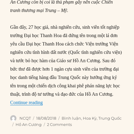
An Cương còn bị coi là thủ phạm gây nên cuộc Chiến
tranh thương mại Trung – Mỹ.
Gần đây, 27 học giả, nhà nghiên cứu, sinh viên tốt nghiệp
trường Đại học Thanh Hoa đã đứng tên trong một lá đơn
yêu cầu Đại học Thanh Hoa cách chức Viện trưởng Viện
nghiên cứu tình hình đất nước (Quốc tình nghiên cứu viện)
và tước bỏ học hàm của Giáo sư Hồ An Cương. Sau đó
bức thư đã được hơn 1 ngàn cựu sinh viên của trường đại
học danh tiếng hàng đầu Trung Quốc này hưởng ứng ký
tên trong một chiến dịch công khai phê phán năng lực học
thuật, trình độ tư tưởng và đạo đức của Hồ An Cương.
“GS Hồ An Cương và thuyết ‘Trung Quốc đã vượ
Continue reading
Author
Posted
Categories
NCQT
18/08/2018
Bình luận
,
Hoa Kỳ
,
Trung Quốc
on
Tags
Hồ An Cương
2 Comments