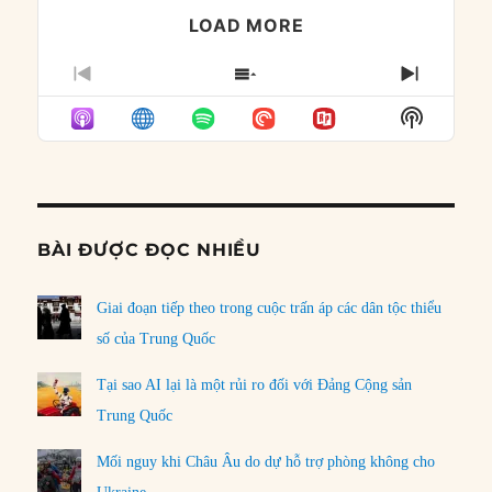
LOAD MORE
PREVIOUS
SHOW
NEXT
EPISODE
EPISODES
EPISO
Show
LIST
Podcast
Informat
BÀI ĐƯỢC ĐỌC NHIỀU
Giai đoạn tiếp theo trong cuộc trấn áp các dân tộc thiểu
số của Trung Quốc
Tại sao AI lại là một rủi ro đối với Đảng Cộng sản
Trung Quốc
Mối nguy khi Châu Âu do dự hỗ trợ phòng không cho