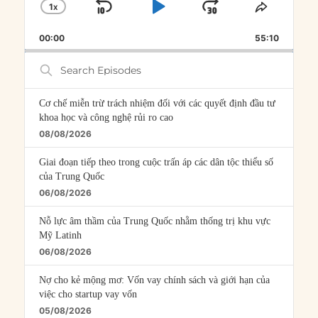
1
X
SKIP
PLAY
JUMP
CHANGE
SHARE
PLAYBACK
THIS
BACKWARD
PAUSE
FORWARD
00:00
RATE
55:10
EPISOD
Search
Episodes
Cơ chế miễn trừ trách nhiệm đối với các quyết định đầu tư
khoa học và công nghệ rủi ro cao
08/08/2026
Giai đoạn tiếp theo trong cuộc trấn áp các dân tộc thiểu số
của Trung Quốc
06/08/2026
Nỗ lực âm thầm của Trung Quốc nhằm thống trị khu vực
Mỹ Latinh
06/08/2026
Nợ cho kẻ mộng mơ: Vốn vay chính sách và giới hạn của
việc cho startup vay vốn
05/08/2026