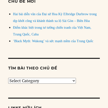
CHỦ ĐỀ MỚI
Hai bài diễn văn của Đại sứ Hoa Kỳ Elbridge Durbrow trong
dịp khởi công và khánh thành xa lộ Sài Gòn – Biên Hòa
Điểm khác biệt trong tư tưởng chiến tranh của Việt Nam,
Trung Quốc, Cuba
‘Black Myth: Wukong’ và sức mạnh mềm của Trung Quốc
TÌM BÀI THEO CHỦ ĐỀ
Tìm
bài
theo
chủ
đề
LINKS HỮU ÍCH