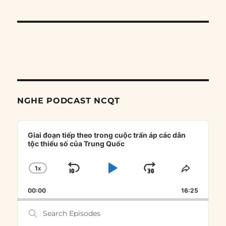
NGHE PODCAST NCQT
Audio
Player
Giai đoạn tiếp theo trong cuộc trấn áp các dân
tộc thiểu số của Trung Quốc
1
X
SKIP
PLAY
JUMP
CHANGE
SHARE
PLAYBACK
THIS
BACKWARD
PAUSE
FORWARD
00:00
RATE
16:25
EPISOD
Search
Episodes