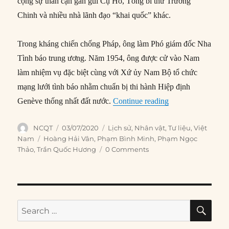
cộng sự thân cận gần gũi Cụ Hồ, Tổng bí thư Trường
Chinh và nhiều nhà lãnh đạo “khai quốc” khác.
Trong kháng chiến chống Pháp, ông làm Phó giám đốc Nha
Tình báo trung ương. Năm 1954, ông được cử vào Nam
làm nhiệm vụ đặc biệt cùng với Xứ ủy Nam Bộ tổ chức
mạng lưới tình báo nhằm chuẩn bị thi hành Hiệp định
“Trần Quốc Hương:
Genève thống nhất đất nước.
Continue reading
Author
Posted
Categories
NCQT
03/07/2020
Lịch sử
,
Nhân vật
,
Tư liệu
,
Việt
on
Tags
Nam
Hoàng Hải Vân
,
Phạm Bình Minh
,
Phạm Ngọc
Thảo
,
Trần Quốc Hương
0 Comments
SE
Search
for: