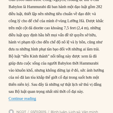
Babylon là Hammurabi đã ban hành một đạo luật gồm 282
điều luật, thiết lập nên những tiêu chuẩn về đạo đức và
công lý cho đế chế của mình ở vùng Lưỡng Hà. Được khắc
trên một cột đá diorite cao khoảng 7,5 feet (2,4 m), những
điều luật quy định hầu hết mọi vấn đề từ quyền sở hữu,
hành vi phạm tội cho đến chế độ nô lệ và ly hôn, cũng như
đưa ra những hình phạt tàn bạo đối với những ai làm trái.
Bộ luật “tiền Kinh thánh” nổi tiếng này được xem là đã
giúp đưa cuộc sống của người Babylon thời Hammurabi
vào khuôn khổ, nhưng không dừng lại ở đó, sức ảnh hưởng
của nó đã lan tỏa khắp thế giới cổ đại trong suốt hơn một
thiên niên kỷ. Sau đây là những sự thật lịch sử thú vị đằng
sau Bộ luật quan trọng nhất nhì thời cổ đại này.
“8 điều có thể bạn chưa biết về bộ cổ luật Ham
Continue reading
Author
Posted
Categories
NCQT
03/11/2015
Bình luận
,
Lịch sử
,
Văn minh