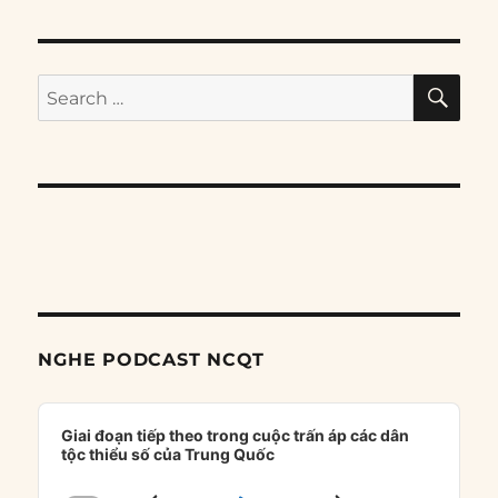
SE
Search
for:
NGHE PODCAST NCQT
Audio
Player
Giai đoạn tiếp theo trong cuộc trấn áp các dân
tộc thiểu số của Trung Quốc