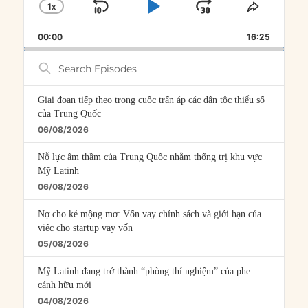
1
X
SKIP
PLAY
JUMP
CHANGE
SHARE
PLAYBACK
THIS
BACKWARD
PAUSE
FORWARD
00:00
RATE
16:25
EPISOD
Search
Episodes
Giai đoạn tiếp theo trong cuộc trấn áp các dân tộc thiểu số
của Trung Quốc
06/08/2026
Nỗ lực âm thầm của Trung Quốc nhằm thống trị khu vực
Mỹ Latinh
06/08/2026
Nợ cho kẻ mộng mơ: Vốn vay chính sách và giới hạn của
việc cho startup vay vốn
05/08/2026
Mỹ Latinh đang trở thành “phòng thí nghiệm” của phe
cánh hữu mới
04/08/2026