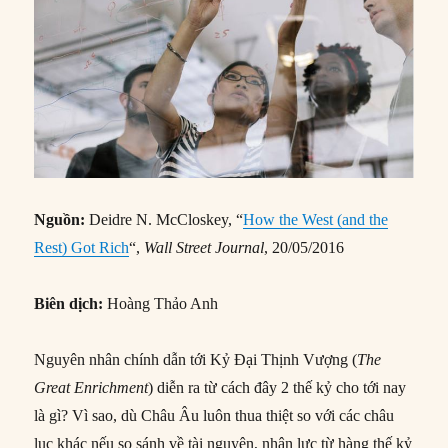
Nguồn:
Deidre N. McCloskey, “
How the West (and the
Rest) Got Rich
“,
Wall Street Journal
, 20/05/2016
Biên dịch:
Hoàng Thảo Anh
Nguyên nhân chính dẫn tới Kỷ Đại Thịnh Vượng (
The
Great Enrichment
) diễn ra từ cách đây 2 thế kỷ cho tới nay
là gì? Vì sao, dù Châu Âu luôn thua thiệt so với các châu
lục khác nếu so sánh về tài nguyên, nhân lực từ hàng thế kỷ