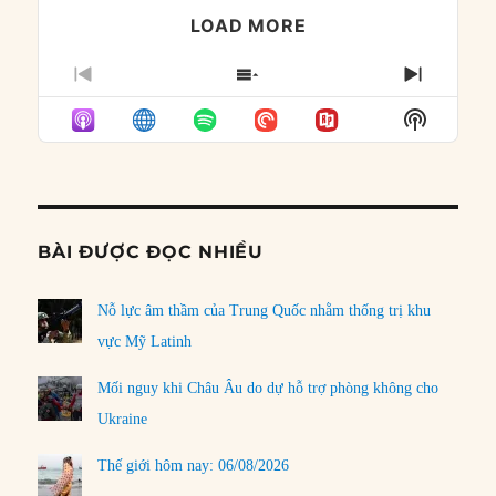
LOAD MORE
PREVIOUS
SHOW
NEXT
EPISODE
EPISODES
EPISO
Show
LIST
Podcast
Informat
BÀI ĐƯỢC ĐỌC NHIỀU
Nỗ lực âm thầm của Trung Quốc nhằm thống trị khu
vực Mỹ Latinh
Mối nguy khi Châu Âu do dự hỗ trợ phòng không cho
Ukraine
Thế giới hôm nay: 06/08/2026