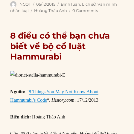
Author
Posted
Categories
NCQT
05/12/2015
Bình luận
,
Lịch sử
,
Văn minh
on
Tags
nhân loại
Hoàng Thảo Anh
0 Comments
8 điều có thể bạn chưa
biết về bộ cổ luật
Hammurabi
Nguồn:
“
8 Things You May Not Know About
Hammurabi’s Code
“,
History.com
, 17/12/2013.
Biên dịch:
Hoàng Thảo Anh
Gần 2000 năm trước Công Nguyên, Hoàng đế thứ 6 của