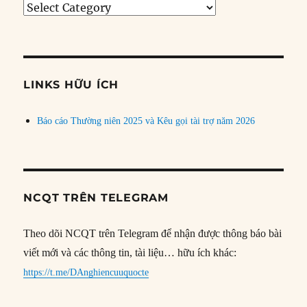
Tìm
bài
theo
chủ
đề
LINKS HỮU ÍCH
Báo cáo Thường niên 2025 và Kêu gọi tài trợ năm 2026
NCQT TRÊN TELEGRAM
Theo dõi NCQT trên Telegram để nhận được thông báo bài
viết mới và các thông tin, tài liệu… hữu ích khác:
https://t.me/DAnghiencuuquocte