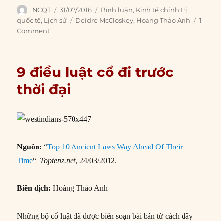
Author
Posted
Categories
NCQT
31/07/2016
Bình luận
,
Kinh tế chính trị
on
Tags
quốc tế
,
Lịch sử
Deidre McCloskey
,
Hoàng Thảo Anh
1
Comment
9 điều luật cổ đi trước
thời đại
Nguồn:
“
Top 10 Ancient Laws Way Ahead Of Their
Time
“,
Toptenz.net
, 24/03/2012.
Biên dịch:
Hoàng Thảo Anh
Những bộ cổ luật đã được biên soạn bài bản từ cách đây