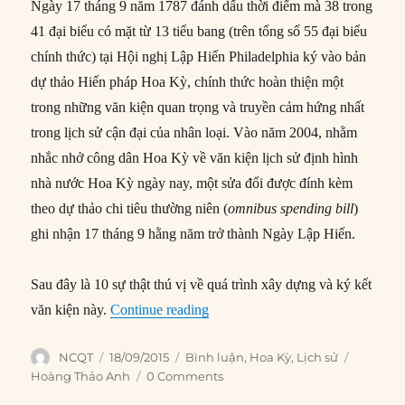
Ngày 17 tháng 9 năm 1787 đánh dấu thời điểm mà 38 trong
41 đại biểu có mặt từ 13 tiểu bang (trên tổng số 55 đại biểu
chính thức) tại Hội nghị Lập Hiến Philadelphia ký vào bản
dự thảo Hiến pháp Hoa Kỳ, chính thức hoàn thiện một
trong những văn kiện quan trọng và truyền cảm hứng nhất
trong lịch sử cận đại của nhân loại. Vào năm 2004, nhằm
nhắc nhở công dân Hoa Kỳ về văn kiện lịch sử định hình
nhà nước Hoa Kỳ ngày nay, một sửa đổi được đính kèm
theo dự thảo chi tiêu thường niên (
omnibus spending bill
)
ghi nhận 17 tháng 9 hằng năm trở thành Ngày Lập Hiến.
Sau đây là 10 sự thật thú vị về quá trình xây dựng và ký kết
“10 điều thú vị về Hiến pháp Ho
văn kiện này.
Continue reading
Author
Posted
Categories
Tags
NCQT
18/09/2015
Bình luận
,
Hoa Kỳ
,
Lịch sử
on
Hoàng Thảo Anh
0 Comments