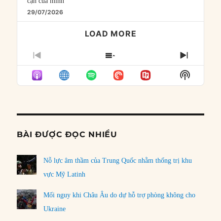
cận của mình
29/07/2026
LOAD MORE
PREVIOUS
SHOW
NEXT
EPISODE
EPISODES
EPISO
Show
LIST
Podcast
Informat
BÀI ĐƯỢC ĐỌC NHIỀU
Nỗ lực âm thầm của Trung Quốc nhằm thống trị khu
vực Mỹ Latinh
Mối nguy khi Châu Âu do dự hỗ trợ phòng không cho
Ukraine