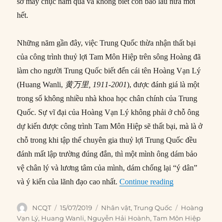
sở mấy chục năm qua và không biết còn bao lâu nữa mới
hết.
Những năm gần đây, việc Trung Quốc thừa nhận thất bại
của công trình thuỷ lợi Tam Môn Hiệp trên sông Hoàng đã
làm cho người Trung Quốc biết đến cái tên Hoàng Vạn Lý
(Huang Wanli,
黄万里
, 1911-2001
), được đánh giá là một
trong số không nhiều nhà khoa học chân chính của Trung
Quốc. Sự vĩ đại của Hoàng Vạn Lý không phải ở chỗ ông
dự kiến được công trình Tam Môn Hiệp sẽ thất bại, mà là ở
chỗ trong khi tập thể chuyên gia thuỷ lợi Trung Quốc đều
đánh mất lập trường đúng đắn, thì một mình ông dám bảo
vệ chân lý và lương tâm của mình, dám chống lại “ý dân”
“Hoàng Vạn Lý
và ý kiến của lãnh đạo cao nhất.
Continue reading
Author
Posted
Categories
Tags
NCQT
15/07/2019
Nhân vật
,
Trung Quốc
Hoàng
on
Vạn Lý
,
Huang Wanli
,
Nguyễn Hải Hoành
,
Tam Môn Hiệp