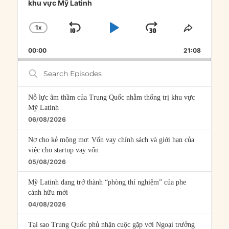
khu vực Mỹ Latinh
1
X
SKIP
PLAY
JUMP
CHANGE
SHARE
PLAYBACK
THIS
BACKWARD
PAUSE
FORWARD
00:00
RATE
21:08
EPISOD
Search
Episodes
Nỗ lực âm thầm của Trung Quốc nhằm thống trị khu vực
Mỹ Latinh
06/08/2026
Nợ cho kẻ mộng mơ: Vốn vay chính sách và giới hạn của
việc cho startup vay vốn
05/08/2026
Mỹ Latinh đang trở thành “phòng thí nghiệm” của phe
cánh hữu mới
04/08/2026
Tại sao Trung Quốc phủ nhận cuộc gặp với Ngoại trưởng