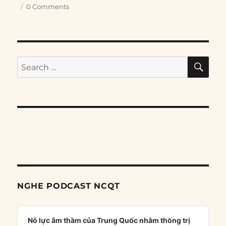
0 Comments
SE
Search
for:
NGHE PODCAST NCQT
Audio
Player
Nỗ lực âm thầm của Trung Quốc nhằm thống trị