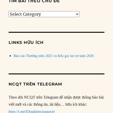
TÌM BÀI THEO CHỦ ĐỀ
Tìm
bài
theo
chủ
đề
LINKS HỮU ÍCH
Báo cáo Thường niên 2025 và Kêu gọi tài trợ năm 2026
NCQT TRÊN TELEGRAM
Theo dõi NCQT trên Telegram để nhận được thông báo bài
viết mới và các thông tin, tài liệu… hữu ích khác:
https://t.me/DAnghiencuuquocte