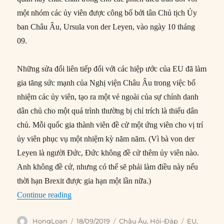
một nhóm các ủy viên được công bố bởi tân Chủ tịch Ủy
ban Châu Âu, Ursula von der Leyen, vào ngày 10 tháng
09.
Những sửa đổi liên tiếp đối với các hiệp ước của EU đã làm
gia tăng sức mạnh của Nghị viện Châu Âu trong việc bổ
nhiệm các ủy viên, tạo ra một vẻ ngoài của sự chính danh
dân chủ cho một quá trình thường bị chỉ trích là thiếu dân
chủ. Mỗi quốc gia thành viên đề cử một ứng viên cho vị trí
ủy viên phục vụ một nhiệm kỳ năm năm. (Vì bà von der
Leyen là người Đức, Đức không đề cử thêm ủy viên nào.
Anh không đề cử, nhưng có thể sẽ phải làm điều này nếu
thời hạn Brexit được gia hạn một lần nữa.)
“Các Ủy viên Ủy ban châu Âu được bổ nhiệm n
Continue reading
Author
Posted
Categories
Tags
HongLoan
18/09/2019
Châu Âu
,
Hỏi-Đáp
EU
,