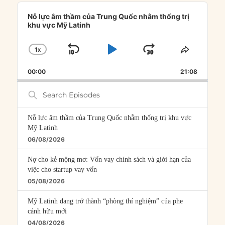
Audio
Player
Nỗ lực âm thầm của Trung Quốc nhằm thống trị
khu vực Mỹ Latinh
1
X
SKIP
PLAY
JUMP
CHANGE
SHARE
PLAYBACK
THIS
BACKWARD
PAUSE
FORWARD
00:00
RATE
21:08
EPISOD
Search
Episodes
Nỗ lực âm thầm của Trung Quốc nhằm thống trị khu vực
Mỹ Latinh
06/08/2026
Nợ cho kẻ mộng mơ: Vốn vay chính sách và giới hạn của
việc cho startup vay vốn
05/08/2026
Mỹ Latinh đang trở thành “phòng thí nghiệm” của phe
cánh hữu mới
04/08/2026