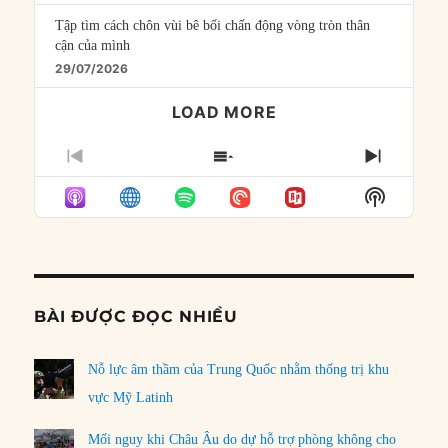
Tập tìm cách chôn vùi bê bối chấn động vòng tròn thân
cận của mình
29/07/2026
LOAD MORE
PREVIOUS
SHOW
NEXT
EPISODE
EPISODES
EPISO
Show
LIST
Podcast
Informat
BÀI ĐƯỢC ĐỌC NHIỀU
Nỗ lực âm thầm của Trung Quốc nhằm thống trị khu
vực Mỹ Latinh
Mối nguy khi Châu Âu do dự hỗ trợ phòng không cho