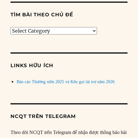
TÌM BÀI THEO CHỦ ĐỀ
Tìm
bài
theo
chủ
đề
LINKS HỮU ÍCH
Báo cáo Thường niên 2025 và Kêu gọi tài trợ năm 2026
NCQT TRÊN TELEGRAM
Theo dõi NCQT trên Telegram để nhận được thông báo bài