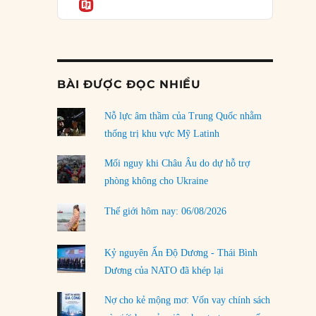
Informatio
04/08/2026
Điểm mù chiến lược của Trump tại Thái Bình
Dương
03/08/2026
BÀI ĐƯỢC ĐỌC NHIỀU
Đặt cược vào thất bại: Các quỹ đầu tư mạo
hiểm quốc gia và khía cạnh chính trị của vốn
rủi ro
Nỗ lực âm thầm của Trung Quốc nhằm
02/08/2026
thống trị khu vực Mỹ Latinh
Làm thế nào để kết thúc Chiến tranh Iran?
Mối nguy khi Châu Âu do dự hỗ trợ
01/08/2026
phòng không cho Ukraine
Chiến lược kế tiếp của Bắc Kinh ở Biển Đông
Thế giới hôm nay: 06/08/2026
31/07/2026
Trật tự thế giới mới: Các nước nhỏ sẽ luôn
Kỷ nguyên Ấn Độ Dương - Thái Bình
phải chịu đựng?
Dương của NATO đã khép lại
30/07/2026
Nợ cho kẻ mộng mơ: Vốn vay chính sách
LOAD MORE