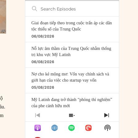
Search
Episodes
Giai đoạn tiếp theo trong cuộc trấn áp các dân
tộc thiểu số của Trung Quốc
06/08/2026
Nỗ lực âm thầm của Trung Quốc nhằm thống
trị khu vực Mỹ Latinh
06/08/2026
Nợ cho kẻ mộng mơ: Vốn vay chính sách và
giới hạn của việc cho startup vay vốn
i
05/08/2026
độ
Mỹ Latinh đang trở thành “phòng thí nghiệm”
của phe cánh hữu mới
ầu.
04/08/2026
ệm
PREVIOUS
SHOW
NEXT
EPISODE
EPISODES
EPISODE
gì?”
Tại sao Trung Quốc phủ nhận cuộc gặp với
Show
LIST
Ngoại trưởng Nhật Bản?
Podcast