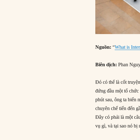
Nguồn:
“
What is Inte
Biên dịch:
Phan Ngu
Đó có thể là cốt truy
đứng đầu một tổ chức 
phút sau, ông ta biến
chuyên chế tiến đến gầ
Đây có phải là một câ
vụ gì, và tại sao nó b