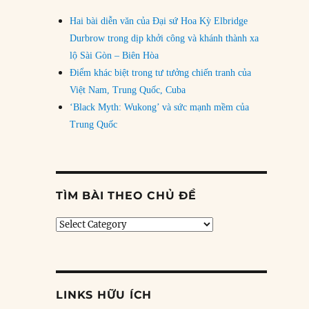
Hai bài diễn văn của Đại sứ Hoa Kỳ Elbridge
Durbrow trong dịp khởi công và khánh thành xa
lộ Sài Gòn – Biên Hòa
Điểm khác biệt trong tư tưởng chiến tranh của
Việt Nam, Trung Quốc, Cuba
‘Black Myth: Wukong’ và sức mạnh mềm của
Trung Quốc
TÌM BÀI THEO CHỦ ĐỀ
Tìm
bài
theo
chủ
đề
LINKS HỮU ÍCH