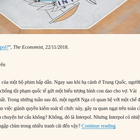
rpol?
”,
The Economist,
22/11/2018.
yên
ện của một bộ phim hấp dẫn. Ngay sau khi hạ cánh ở Trung Quốc, ngườ
chống tội phạm quốc tế gửi một biểu tượng hình con dao cho vợ. Vài
 mất. Trong những tuần sau đó, một người Nga có quan hệ với một chế 
n việc giành quyền kiểm soát tổ chức này, gây ra quan ngại trên toàn c
u chuyện hư cấu không? Không, đó là Interpol. Nhưng Interpol có nhi
“Interpol là 
ị ngập chìm trong nhiều tranh cãi đến vậy?
Continue reading