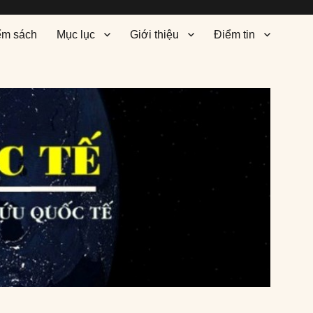
ểm sách
Mục lục
Giới thiệu
Điểm tin