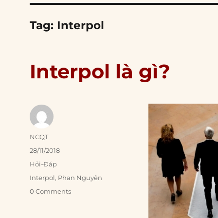
Tag:
Interpol
Interpol là gì?
Author
NCQT
Posted
28/11/2018
on
Categories
Hỏi-Đáp
Tags
Interpol
,
Phan Nguyên
0 Comments