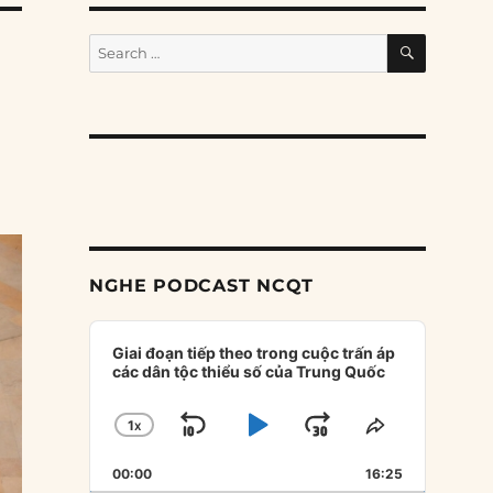
SEARCH
Search
for:
NGHE PODCAST NCQT
Audio
Player
Giai đoạn tiếp theo trong cuộc trấn áp
các dân tộc thiểu số của Trung Quốc
1
X
SKIP
PLAY
JUMP
CHANGE
SHARE
PLAYBACK
THIS
BACKWARD
PAUSE
FORWARD
00:00
RATE
16:25
EPISODE