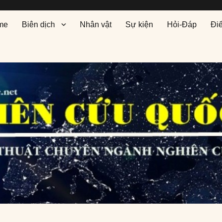
me
Biên dịch
Nhân vật
Sự kiện
Hỏi-Đáp
Đi