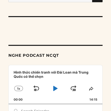
for:
NGHE PODCAST NCQT
Audio
Player
Hình thức chiến tranh với Đài Loan mà Trung
Quốc có thể chọn
1
X
SKIP
PLAY
JUMP
CHANGE
SHARE
PLAYBACK
THIS
BACKWARD
PAUSE
FORWARD
00:00
RATE
14:15
EPISOD
Search