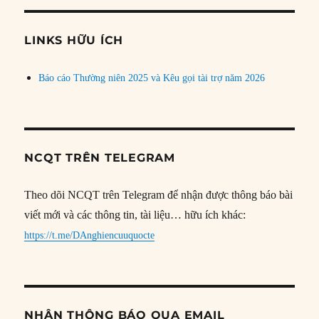
chủ
đề
LINKS HỮU ÍCH
Báo cáo Thường niên 2025 và Kêu gọi tài trợ năm 2026
NCQT TRÊN TELEGRAM
Theo dõi NCQT trên Telegram để nhận được thông báo bài
viết mới và các thông tin, tài liệu… hữu ích khác:
https://t.me/DAnghiencuuquocte
NHẬN THÔNG BÁO QUA EMAIL