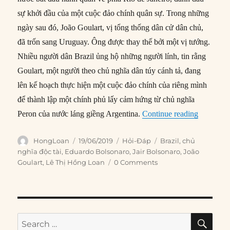
sự khởi đầu của một cuộc đảo chính quân sự. Trong những
ngày sau đó, João Goulart, vị tổng thống dân cử dân chủ,
đã trốn sang Uruguay. Ông được thay thế bởi một vị tướng.
Nhiều người dân Brazil ủng hộ những người lính, tin rằng
Goulart, một người theo chủ nghĩa dân túy cánh tả, đang
lên kế hoạch thực hiện một cuộc đảo chính của riêng mình
để thành lập một chính phủ lấy cảm hứng từ chủ nghĩa
“Tại sao 
Peron của nước láng giềng Argentina.
Continue reading
Author
Posted
Categories
Tags
HongLoan
19/06/2019
Hỏi-Đáp
Brazil
,
chủ
on
nghĩa độc tài
,
Eduardo Bolsonaro
,
Jair Bolsonaro
,
João
Goulart
,
Lê Thị Hồng Loan
0 Comments
SE
Search