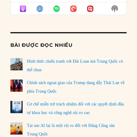
EPISODE
EPISODES
EPISO
Show
LIST
Podcast
Informat
BÀI ĐƯỢC ĐỌC NHIỀU
Hình thức chiến tranh với Đài Loan mà Trung Quốc có
thể chọn
Chính sách ngoại giao của Trump đang đẩy Thái Lan về
phía Trung Quốc
Cơ chế miễn trừ trách nhiệm đối với các quyết định đầu
tư khoa học và công nghệ rủi ro cao
Tại sao AI lại là một rủi ro đối với Đảng Cộng sản
Trung Quốc