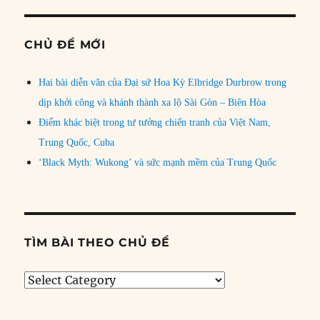
CHỦ ĐỀ MỚI
Hai bài diễn văn của Đại sứ Hoa Kỳ Elbridge Durbrow trong
dịp khởi công và khánh thành xa lộ Sài Gòn – Biên Hòa
Điểm khác biệt trong tư tưởng chiến tranh của Việt Nam,
Trung Quốc, Cuba
‘Black Myth: Wukong’ và sức mạnh mềm của Trung Quốc
TÌM BÀI THEO CHỦ ĐỀ
Tìm
bài
theo