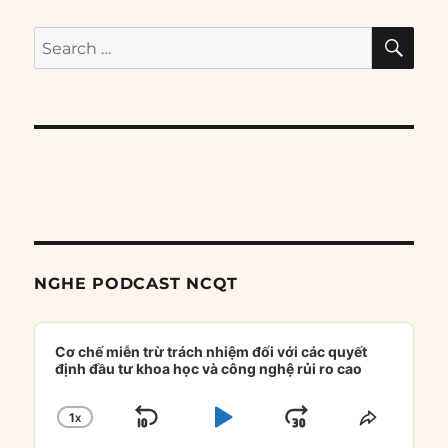
SE
Search
for:
NGHE PODCAST NCQT
Audio
Player
Cơ chế miễn trừ trách nhiệm đối với các quyết
định đầu tư khoa học và công nghệ rủi ro cao
1
X
SKIP
PLAY
JUMP
CHANGE
SHARE
PLAYBACK
THIS