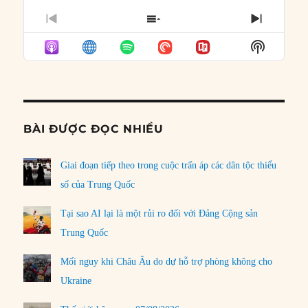
PREVIOUS
SHOW
NEXT
EPISODE
EPISODES
EPISO
Show
LIST
Podcast
Informat
BÀI ĐƯỢC ĐỌC NHIỀU
Giai đoạn tiếp theo trong cuộc trấn áp các dân tộc thiểu
số của Trung Quốc
Tại sao AI lại là một rủi ro đối với Đảng Cộng sản
Trung Quốc
Mối nguy khi Châu Âu do dự hỗ trợ phòng không cho
Ukraine