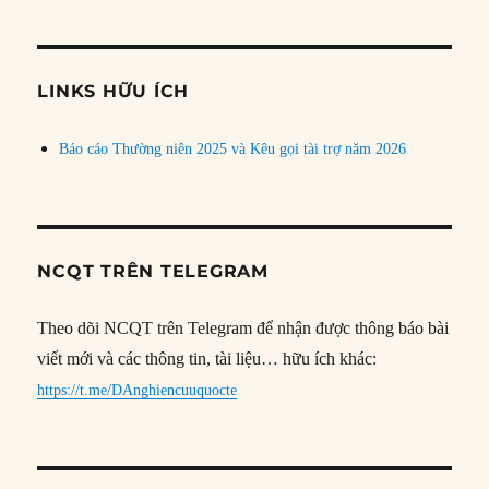
theo
chủ
đề
LINKS HỮU ÍCH
Báo cáo Thường niên 2025 và Kêu gọi tài trợ năm 2026
NCQT TRÊN TELEGRAM
Theo dõi NCQT trên Telegram để nhận được thông báo bài
viết mới và các thông tin, tài liệu… hữu ích khác:
https://t.me/DAnghiencuuquocte