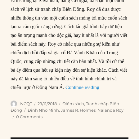
Armstrong tại Savannah, bang Georgia, đã soạn một cuốn
sách về lịch sử tranh chấp Biển Đông. Roy đã đưa được
nhiều thông tin vào một cuốn sách mỏng tới mức cuốn sách
tạo ra cảm giác căng cứng. Cách tác giả trình bày dữ liệu
tạo ấn tượng mạnh cho độc giả, hay ít nhất là với người viết
bài điểm sách này. Roy có nhắc qua những sự kiện như
chiến dịch bồi đắp và gia cố Đá Vành Khăn của Trung
Quốc, cung cấp những chi tiết căn bản nhất. Và rồi cứ thế
bà ấy điểm qua hết sự kiện này đến sự kiện khác. Cách viết
này đã làm sáng tỏ nhiều điều về tình hình chính trị và
“Tranh chấp Biển Đô
chiến lược ở Đông Nam Á.
Continue reading
Author
Posted
Categories
NCQT
29/11/2018
Điểm sách
,
Tranh chấp Biển
on
Tags
Đông
Đinh Nho Minh
,
James R. Holmes
,
Nalanda Roy
0 Comments