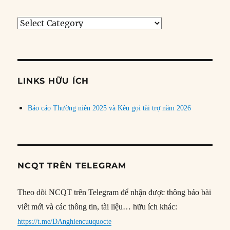
Tìm
bài
theo
chủ
đề
LINKS HỮU ÍCH
Báo cáo Thường niên 2025 và Kêu gọi tài trợ năm 2026
NCQT TRÊN TELEGRAM
Theo dõi NCQT trên Telegram để nhận được thông báo bài
viết mới và các thông tin, tài liệu… hữu ích khác:
https://t.me/DAnghiencuuquocte