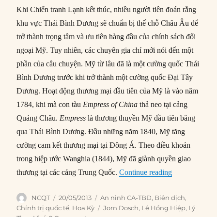
Khi Chiến tranh Lạnh kết thúc, nhiều người tiên đoán rằng
khu vực Thái Bình Dương sẽ chuẩn bị thế chỗ Châu Âu để
trở thành trọng tâm và ưu tiên hàng đầu của chính sách đối
ngoại Mỹ. Tuy nhiên, các chuyên gia chỉ mới nói đến một
phần của câu chuyện. Mỹ từ lâu đã là một cường quốc Thái
Bình
Dương trước khi trở thành một cường quốc Đại Tây
Dương. Hoạt động thương mại đầu tiên của Mỹ là vào năm
1784, khi mà con tàu
Empress of China
thả neo tại cảng
Quảng Châu.
Empress
là thương thuyền Mỹ đầu tiên băng
qua Thái Bình Dương. Đầu những năm 1840, Mỹ tăng
cường cam kết thương mại tại Đông Á. Theo điều khoản
trong hiệp ước Wanghia (1844), Mỹ đã giành quyền giao
“#6- Nước Mỹ
thương tại các cảng Trung Quốc.
Continue reading
Author
Posted
Categories
NCQT
20/05/2013
An ninh CA-TBD
,
Biên dịch
,
on
Tags
Chính trị quốc tế
,
Hoa Kỳ
Jorn Dosch
,
Lê Hồng Hiệp
,
Lý