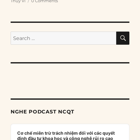
Thụy Vi
0 Comments
SE
Search
for:
NGHE PODCAST NCQT
Audio
Player
Cơ chế miễn trừ trách nhiệm đối với các quyết
định đầu tư khoa học và công nghệ rủi ro cao