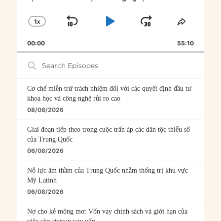
1
X
SKIP
PLAY
JUMP
CHANGE
SHARE
PLAYBACK
THIS
BACKWARD
PAUSE
FORWARD
00:00
RATE
55:10
EPISOD
Search
Episodes
Cơ chế miễn trừ trách nhiệm đối với các quyết định đầu tư
khoa học và công nghệ rủi ro cao
08/08/2026
Giai đoạn tiếp theo trong cuộc trấn áp các dân tộc thiểu số
của Trung Quốc
06/08/2026
Nỗ lực âm thầm của Trung Quốc nhằm thống trị khu vực
Mỹ Latinh
06/08/2026
Nợ cho kẻ mộng mơ: Vốn vay chính sách và giới hạn của