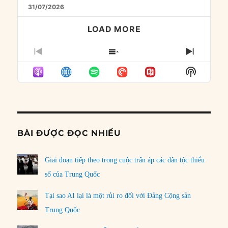
31/07/2026
LOAD MORE
PREVIOUS
SHOW
NEXT
EPISODE
EPISODES
EPISO
Show
LIST
Podcast
Informat
BÀI ĐƯỢC ĐỌC NHIỀU
Giai đoạn tiếp theo trong cuộc trấn áp các dân tộc thiểu
số của Trung Quốc
Tại sao AI lại là một rủi ro đối với Đảng Cộng sản
Trung Quốc