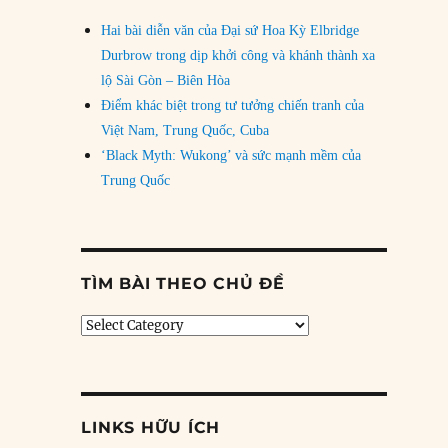
Hai bài diễn văn của Đại sứ Hoa Kỳ Elbridge
Durbrow trong dịp khởi công và khánh thành xa
lộ Sài Gòn – Biên Hòa
Điểm khác biệt trong tư tưởng chiến tranh của
Việt Nam, Trung Quốc, Cuba
‘Black Myth: Wukong’ và sức mạnh mềm của
Trung Quốc
TÌM BÀI THEO CHỦ ĐỀ
Tìm
bài
theo
chủ
đề
LINKS HỮU ÍCH