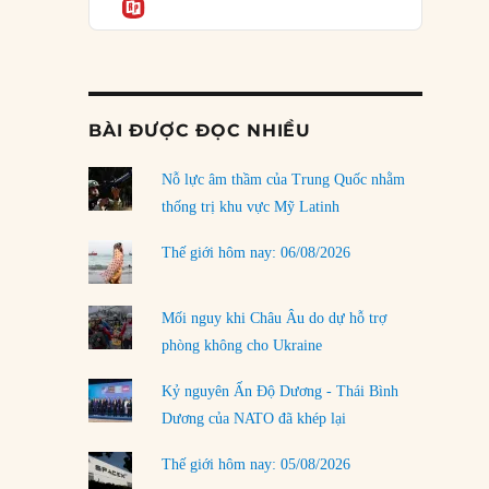
Informatio
03/08/2026
Đặt cược vào thất bại: Các quỹ đầu tư mạo
hiểm quốc gia và khía cạnh chính trị của vốn
rủi ro
02/08/2026
BÀI ĐƯỢC ĐỌC NHIỀU
Làm thế nào để kết thúc Chiến tranh Iran?
Nỗ lực âm thầm của Trung Quốc nhằm
01/08/2026
thống trị khu vực Mỹ Latinh
Chiến lược kế tiếp của Bắc Kinh ở Biển Đông
31/07/2026
Thế giới hôm nay: 06/08/2026
Trật tự thế giới mới: Các nước nhỏ sẽ luôn
phải chịu đựng?
Mối nguy khi Châu Âu do dự hỗ trợ
30/07/2026
phòng không cho Ukraine
Tập tìm cách chôn vùi bê bối chấn động vòng
Kỷ nguyên Ấn Độ Dương - Thái Bình
tròn thân cận của mình
Dương của NATO đã khép lại
29/07/2026
Thế giới hôm nay: 05/08/2026
LOAD MORE