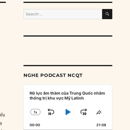
SEARCH
Search
for:
NGHE PODCAST NCQT
Audio
Player
Nỗ lực âm thầm của Trung Quốc nhằm
thống trị khu vực Mỹ Latinh
1
X
SKIP
PLAY
JUMP
CHANGE
SHARE
iểu
PLAYBACK
THIS
BACKWARD
PAUSE
FORWARD
vụ
00:00
RATE
21:08
EPISODE