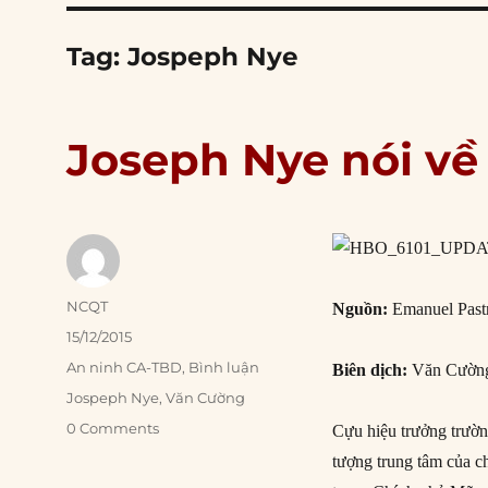
Tag:
Jospeph Nye
Joseph Nye nói về
Author
NCQT
Nguồn:
Emanuel Pastr
Posted
15/12/2015
on
Categories
An ninh CA-TBD
,
Bình luận
Biên dịch:
Văn Cườn
Tags
Jospeph Nye
,
Văn Cường
0 Comments
Cựu hiệu trưởng trườ
tượng trung tâm của c