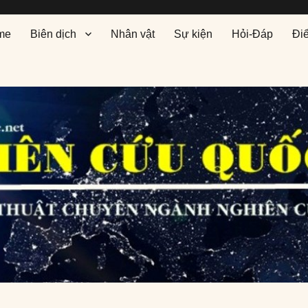
me
Biên dịch
Nhân vật
Sự kiện
Hỏi-Đáp
Đi