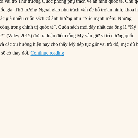
i vai trò Thứ trưởng Quốc phòng phụ trách về an ninh quốc tế, Chủ tị
c gia, Thứ trưởng Ngoại giao phụ trách vấn đề hỗ trợ an ninh, khoa 
 tác giả nhiều cuốn sách có ảnh hưởng như “Sức mạnh mềm: Những
công trong chính trị quốc tế”. Cuốn sách mới đây nhất của ông là “Kỷ
?” (Wiley 2015) đưa ra luận điểm rằng Mỹ vẫn giữ vị trí cường quốc
 và các xu hướng hiện nay cho thấy Mỹ tiếp tục giữ vai trò đó, mặc dù 
“Joseph Nye nói về quan hệ Mỹ – Tr
sẽ có thay đổi.
Continue reading