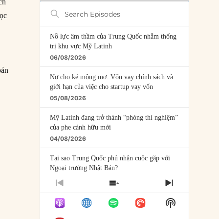
ch
Search
học
Episodes
Nỗ lực âm thầm của Trung Quốc nhằm thống
trị khu vực Mỹ Latinh
06/08/2026
bản
Nợ cho kẻ mộng mơ: Vốn vay chính sách và
ung”
giới hạn của việc cho startup vay vốn
05/08/2026
Mỹ Latinh đang trở thành “phòng thí nghiệm”
của phe cánh hữu mới
04/08/2026
Tại sao Trung Quốc phủ nhận cuộc gặp với
Ngoại trưởng Nhật Bản?
04/08/2026
PREVIOUS
SHOW
NEXT
EPISODE
EPISODES
EPISODE
Điểm mù chiến lược của Trump tại Thái Bình
Show
LIST
Dương
Podcast