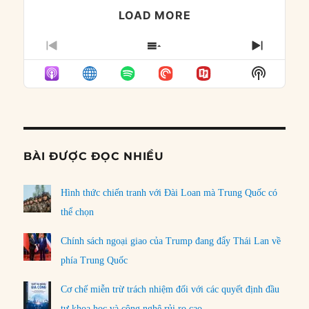
LOAD MORE
PREVIOUS
SHOW
NEXT
EPISODE
EPISODES
EPISO
Show
LIST
Podcast
Informat
BÀI ĐƯỢC ĐỌC NHIỀU
Hình thức chiến tranh với Đài Loan mà Trung Quốc có
thể chọn
Chính sách ngoại giao của Trump đang đẩy Thái Lan về
phía Trung Quốc
Cơ chế miễn trừ trách nhiệm đối với các quyết định đầu
tư khoa học và công nghệ rủi ro cao