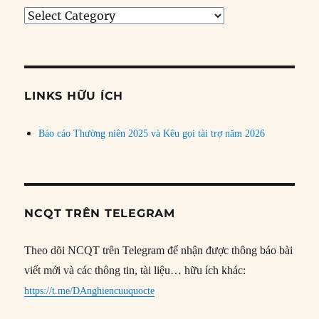
Tìm
bài
theo
chủ
đề
LINKS HỮU ÍCH
Báo cáo Thường niên 2025 và Kêu gọi tài trợ năm 2026
NCQT TRÊN TELEGRAM
Theo dõi NCQT trên Telegram để nhận được thông báo bài
viết mới và các thông tin, tài liệu… hữu ích khác:
https://t.me/DAnghiencuuquocte