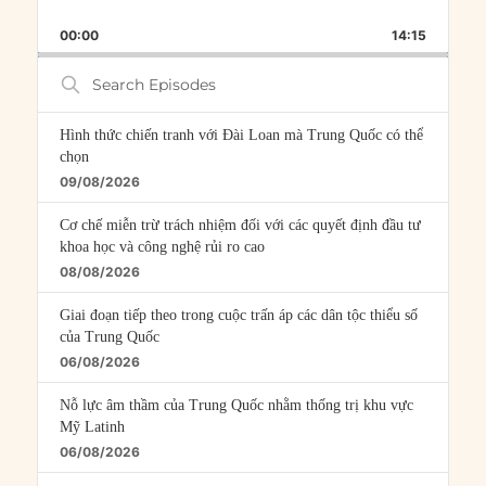
SKIP
PLAY
JUMP
PLAYBACK
THIS
BACKWARD
PAUSE
FORWARD
00:00
RATE
14:15
EPISOD
Search
Episodes
Hình thức chiến tranh với Đài Loan mà Trung Quốc có thể
chọn
09/08/2026
Cơ chế miễn trừ trách nhiệm đối với các quyết định đầu tư
khoa học và công nghệ rủi ro cao
08/08/2026
Giai đoạn tiếp theo trong cuộc trấn áp các dân tộc thiểu số
của Trung Quốc
06/08/2026
Nỗ lực âm thầm của Trung Quốc nhằm thống trị khu vực
Mỹ Latinh
06/08/2026