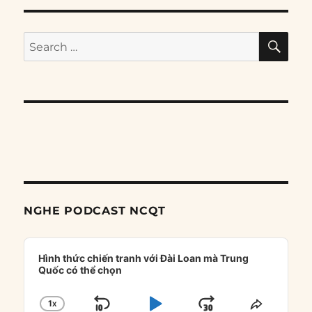
SE
Search
for:
NGHE PODCAST NCQT
Audio
Player
Hình thức chiến tranh với Đài Loan mà Trung
Quốc có thể chọn
1
X
CHANGE
SHARE