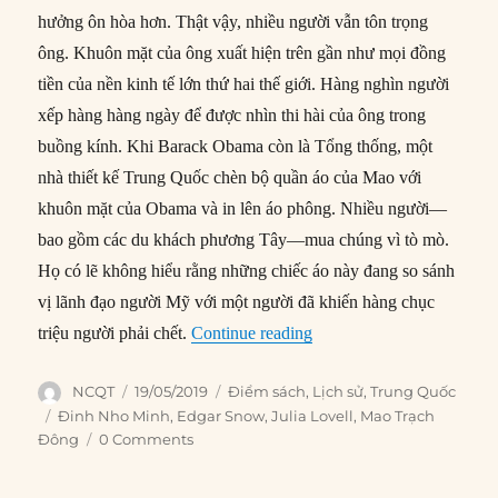
hưởng ôn hòa hơn. Thật vậy, nhiều người vẫn tôn trọng
ông. Khuôn mặt của ông xuất hiện trên gần như mọi đồng
tiền của nền kinh tế lớn thứ hai thế giới. Hàng nghìn người
xếp hàng hàng ngày để được nhìn thi hài của ông trong
buồng kính. Khi Barack Obama còn là Tổng thống, một
nhà thiết kế Trung Quốc chèn bộ quần áo của Mao với
khuôn mặt của Obama và in lên áo phông. Nhiều người—
bao gồm các du khách phương Tây—mua chúng vì tò mò.
Họ có lẽ không hiểu rằng những chiếc áo này đang so sánh
vị lãnh đạo người Mỹ với một người đã khiến hàng chục
“Lịch sử ảnh hưởng toàn 
triệu người phải chết.
Continue reading
Author
Posted
Categories
NCQT
19/05/2019
Điểm sách
,
Lịch sử
,
Trung Quốc
on
Tags
Đinh Nho Minh
,
Edgar Snow
,
Julia Lovell
,
Mao Trạch
Đông
0 Comments