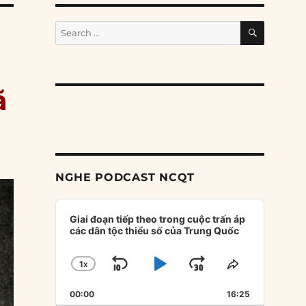
SEARCH
Search
for:
ã
NGHE PODCAST NCQT
Audio
Player
Giai đoạn tiếp theo trong cuộc trấn áp
các dân tộc thiểu số của Trung Quốc
1
X
SKIP
PLAY
JUMP
CHANGE
SHARE
PLAYBACK
THIS
BACKWARD
PAUSE
FORWARD
00:00
RATE
16:25
EPISODE