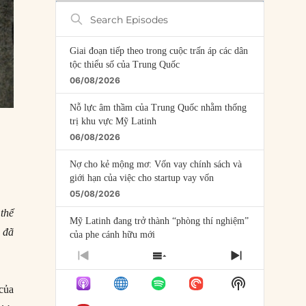
Search
Episodes
Giai đoạn tiếp theo trong cuộc trấn áp các dân
tộc thiểu số của Trung Quốc
06/08/2026
Nỗ lực âm thầm của Trung Quốc nhằm thống
trị khu vực Mỹ Latinh
06/08/2026
Nợ cho kẻ mộng mơ: Vốn vay chính sách và
giới hạn của việc cho startup vay vốn
05/08/2026
thể
Mỹ Latinh đang trở thành “phòng thí nghiệm”
 đã
của phe cánh hữu mới
04/08/2026
PREVIOUS
SHOW
NEXT
EPISODE
EPISODES
EPISODE
Tại sao Trung Quốc phủ nhận cuộc gặp với
Show
LIST
 của
Ngoại trưởng Nhật Bản?
Podcast