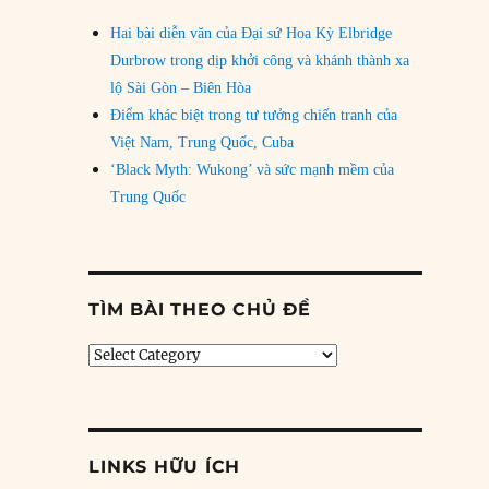
Hai bài diễn văn của Đại sứ Hoa Kỳ Elbridge
Durbrow trong dịp khởi công và khánh thành xa
lộ Sài Gòn – Biên Hòa
Điểm khác biệt trong tư tưởng chiến tranh của
Việt Nam, Trung Quốc, Cuba
‘Black Myth: Wukong’ và sức mạnh mềm của
Trung Quốc
TÌM BÀI THEO CHỦ ĐỀ
Tìm
bài
theo
chủ
đề
LINKS HỮU ÍCH