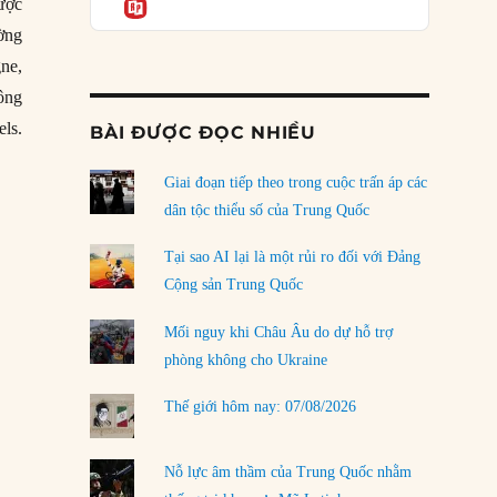
Informatio
04/08/2026
ược
ường
Điểm mù chiến lược của Trump tại Thái Bình
gne,
Dương
03/08/2026
 ông
els.
BÀI ĐƯỢC ĐỌC NHIỀU
Đặt cược vào thất bại: Các quỹ đầu tư mạo
hiểm quốc gia và khía cạnh chính trị của vốn
rủi ro
Giai đoạn tiếp theo trong cuộc trấn áp các
02/08/2026
dân tộc thiểu số của Trung Quốc
Làm thế nào để kết thúc Chiến tranh Iran?
Tại sao AI lại là một rủi ro đối với Đảng
01/08/2026
Cộng sản Trung Quốc
Chiến lược kế tiếp của Bắc Kinh ở Biển Đông
Mối nguy khi Châu Âu do dự hỗ trợ
31/07/2026
phòng không cho Ukraine
Trật tự thế giới mới: Các nước nhỏ sẽ luôn
Thế giới hôm nay: 07/08/2026
phải chịu đựng?
30/07/2026
Nỗ lực âm thầm của Trung Quốc nhằm
LOAD MORE