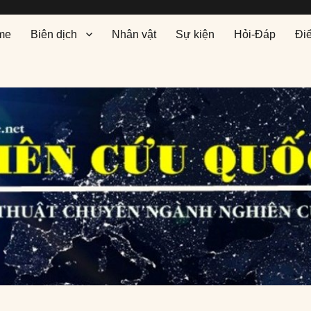
me
Biên dịch
Nhân vật
Sự kiện
Hỏi-Đáp
Đi