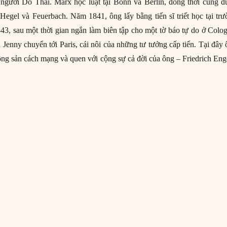
 người Do Thái. Marx học luật tại Bonn và Berlin, đồng thời cũng đ
 Hegel và Feuerbach. Năm 1841, ông lấy bằng tiến sĩ triết học tại tr
3, sau một thời gian ngắn làm biên tập cho một tờ báo tự do ở Colo
 Jenny chuyển tới Paris, cái nôi của những tư tưởng cấp tiến. Tại đây
ộng sản cách mạng và quen với cộng sự cả đời của ông – Friedrich Eng
 Marx – Người sáng lập Chủ nghĩa Xã hội khoa học”