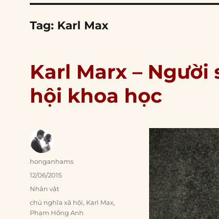
Tag:
Karl Max
Karl Marx – Người
hội khoa học
Author
honganhams
Posted
12/06/2015
on
Categories
Nhân vật
Tags
chủ nghĩa xã hội
,
Karl Max
,
Phạm Hồng Anh