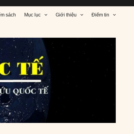
ểm sách
Mục lục
Giới thiệu
Điểm tin