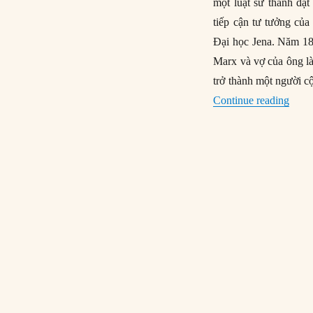
một luật sư thành đạt
tiếp cận tư tưởng của
Đại học Jena. Năm 184
Marx và vợ của ông là
trở thành một người c
“Karl
Continue reading