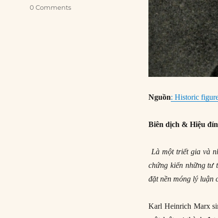
0 Comments
Nguồn
: Historic figur
Biên dịch & Hiệu đí
Là một triết gia và
chứng kiến những tư 
đặt nền móng lý luận 
Karl Heinrich Marx si