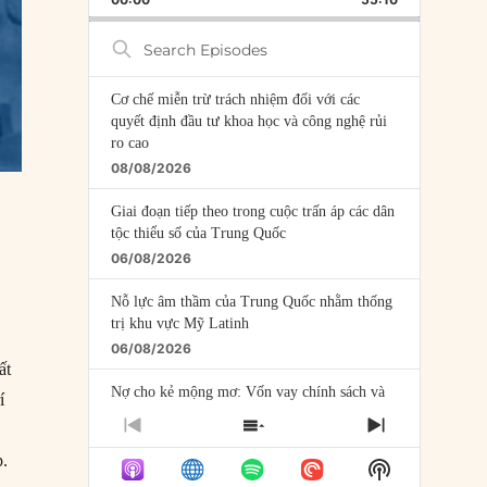
RATE
EPISODE
Search
Episodes
Cơ chế miễn trừ trách nhiệm đối với các
quyết định đầu tư khoa học và công nghệ rủi
ro cao
08/08/2026
Giai đoạn tiếp theo trong cuộc trấn áp các dân
tộc thiểu số của Trung Quốc
06/08/2026
Nỗ lực âm thầm của Trung Quốc nhằm thống
trị khu vực Mỹ Latinh
06/08/2026
ất
Nợ cho kẻ mộng mơ: Vốn vay chính sách và
í
giới hạn của việc cho startup vay vốn
PREVIOUS
SHOW
NEXT
05/08/2026
EPISODE
EPISODES
EPISODE
p.
Show
LIST
Mỹ Latinh đang trở thành “phòng thí nghiệm”