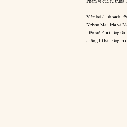
Phạm vi của sự trùng l
Việc hai danh sách trê
Nelson Mandela và Ma
hiện sự cảm thông sâu 
chống lại bất công mà