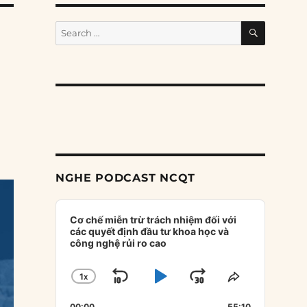
SEARCH
Search
for:
NGHE PODCAST NCQT
Audio
Player
Cơ chế miễn trừ trách nhiệm đối với
các quyết định đầu tư khoa học và
công nghệ rủi ro cao
1
X
SKIP
PLAY
JUMP
CHANGE
SHARE
PLAYBACK
THIS
BACKWARD
PAUSE
FORWARD
00:00
55:10