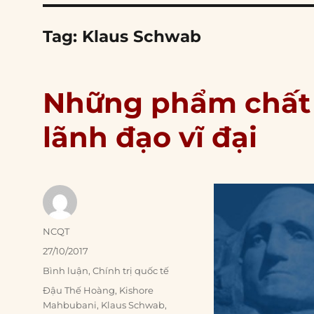
Tag:
Klaus Schwab
Những phẩm chất 
lãnh đạo vĩ đại
Author
NCQT
Posted
27/10/2017
on
Categories
Bình luận
,
Chính trị quốc tế
Tags
Đậu Thế Hoàng
,
Kishore
Mahbubani
,
Klaus Schwab
,