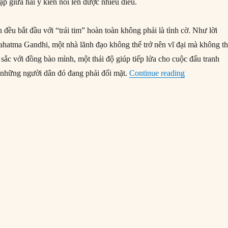
ặp giữa hai ý kiến nói lên được nhiều điều.
n đều bắt đầu với “trái tim” hoàn toàn không phải là tình cờ. Như lời
hatma Gandhi, một nhà lãnh đạo không thể trở nên vĩ đại mà không t
sắc với đồng bào mình, một thái độ giúp tiếp lửa cho cuộc đấu tranh
“Những phẩm 
 những người dân đó đang phải đối mặt.
Continue reading