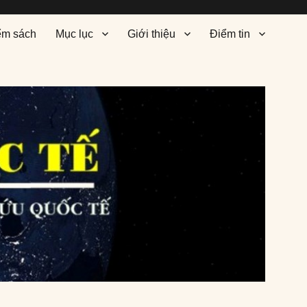
ểm sách
Mục lục
Giới thiệu
Điểm tin