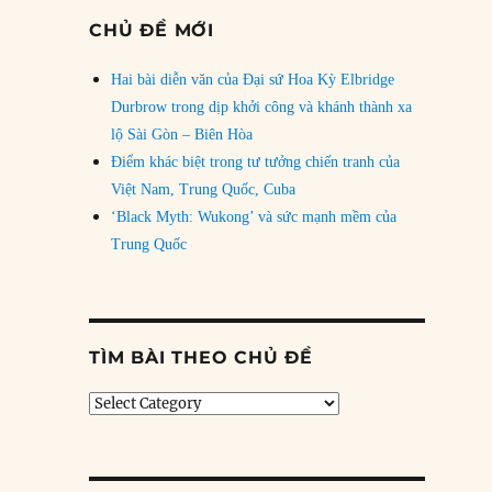
CHỦ ĐỀ MỚI
Hai bài diễn văn của Đại sứ Hoa Kỳ Elbridge
Durbrow trong dịp khởi công và khánh thành xa
lộ Sài Gòn – Biên Hòa
Điểm khác biệt trong tư tưởng chiến tranh của
Việt Nam, Trung Quốc, Cuba
‘Black Myth: Wukong’ và sức mạnh mềm của
Trung Quốc
TÌM BÀI THEO CHỦ ĐỀ
Tìm
bài
theo
chủ