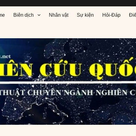
me
Biên dịch
Nhân vật
Sự kiện
Hỏi-Đáp
Đi