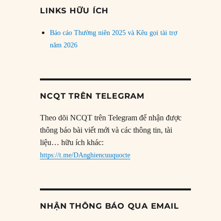
đề
LINKS HỮU ÍCH
Báo cáo Thường niên 2025 và Kêu gọi tài trợ
năm 2026
NCQT TRÊN TELEGRAM
Theo dõi NCQT trên Telegram để nhận được
thông báo bài viết mới và các thông tin, tài
liệu… hữu ích khác:
https://t.me/DAnghiencuuquocte
NHẬN THÔNG BÁO QUA EMAIL