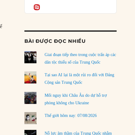
Podcast
của phe cánh hữu mới
Informatio
04/08/2026
Tại sao Trung Quốc phủ nhận cuộc gặp với
hể
Ngoại trưởng Nhật Bản?
04/08/2026
BÀI ĐƯỢC ĐỌC NHIỀU
chất cần có của một nhà lãnh đạo vĩ đại”
Điểm mù chiến lược của Trump tại Thái Bình
Dương
Giai đoạn tiếp theo trong cuộc trấn áp các
03/08/2026
dân tộc thiểu số của Trung Quốc
Đặt cược vào thất bại: Các quỹ đầu tư mạo
Tại sao AI lại là một rủi ro đối với Đảng
hiểm quốc gia và khía cạnh chính trị của vốn
Cộng sản Trung Quốc
rủi ro
02/08/2026
Mối nguy khi Châu Âu do dự hỗ trợ
phòng không cho Ukraine
Làm thế nào để kết thúc Chiến tranh Iran?
01/08/2026
Thế giới hôm nay: 07/08/2026
Chiến lược kế tiếp của Bắc Kinh ở Biển Đông
31/07/2026
Nỗ lực âm thầm của Trung Quốc nhằm