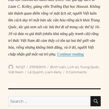
Liam C. Kelley, giảng viên Trường Đại học Hawaii. Không
tán thành quan điểm rằng về mặt lịch sử, người Việt luôn
tìm cách duy trì một bản sắc văn hóa riêng tách khỏi Trung
Quốc, tác giả xem xét các bài thơ đi sứ trong các thế kỷ 16-
19 và đưa ra giả thiết (nhiều khả năng gây tranh cãi) rằng
trí thức Việt Nam đã cảm thấy có tồn tại hai thế giới văn
hóa, riêng nhưng không bình đẳng, và ở đó, người Việt
“Thay đổi trong
chấp nhận giữ một vai trò phụ.
Continue reading
Author
Posted
Categories
NCQT
27/09/2015
Bình luận
,
Lịch sử
,
Trung Quốc
,
on
Tags
Việt Nam
Lê Quỳnh
,
Liam Kelly
0 Comments
SE
Search
for: