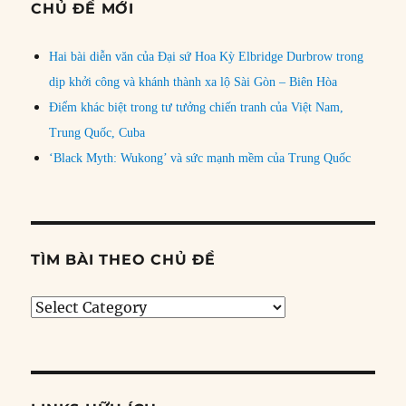
CHỦ ĐỀ MỚI
Hai bài diễn văn của Đại sứ Hoa Kỳ Elbridge Durbrow trong
dịp khởi công và khánh thành xa lộ Sài Gòn – Biên Hòa
Điểm khác biệt trong tư tưởng chiến tranh của Việt Nam,
Trung Quốc, Cuba
‘Black Myth: Wukong’ và sức mạnh mềm của Trung Quốc
TÌM BÀI THEO CHỦ ĐỀ
Tìm
bài
theo
chủ