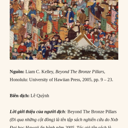
Nguồn:
Liam C. Kelley,
Beyond The Bronze Pillars
,
Honolulu: University of Hawiian Press, 2005, pp. 9 – 23.
Biên dịch:
Lê Quỳnh
Lời giới thiệu của người dịch
:
Beyond The Bronze Pillars
(Đi qua những cột đồng) là tên tập sách nghiên cứu do Nxb
Đại học Hawaii ấn hành năm 2005. Tác giả tập sách là