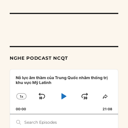
NGHE PODCAST NCQT
Audio
Player
Nỗ lực âm thầm của Trung Quốc nhằm thống trị
khu vực Mỹ Latinh
1
X
SKIP
PLAY
JUMP
CHANGE
SHARE
PLAYBACK
THIS
BACKWARD
PAUSE
FORWARD
00:00
RATE
21:08
EPISOD
Search
Episodes