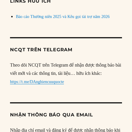
đề
LINKS HỮU ÍCH
Báo cáo Thường niên 2025 và Kêu gọi tài trợ năm 2026
NCQT TRÊN TELEGRAM
Theo dõi NCQT trên Telegram để nhận được thông báo bài
viết mới và các thông tin, tài liệu… hữu ích khác:
https://t.me/DAnghiencuuquocte
NHẬN THÔNG BÁO QUA EMAIL
Nhập địa chỉ email và đăng ký để được nhận thông báo khi