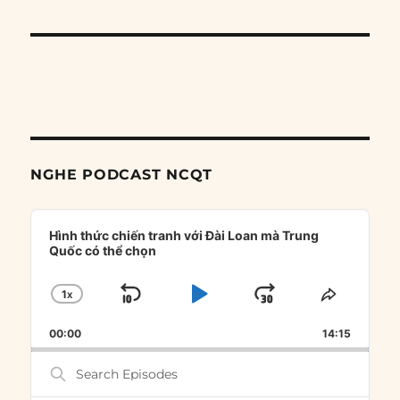
NGHE PODCAST NCQT
Audio
Player
Hình thức chiến tranh với Đài Loan mà Trung
Quốc có thể chọn
1
X
SKIP
PLAY
JUMP
CHANGE
SHARE
PLAYBACK
THIS
BACKWARD
PAUSE
FORWARD
00:00
RATE
14:15
EPISOD
Search
Episodes