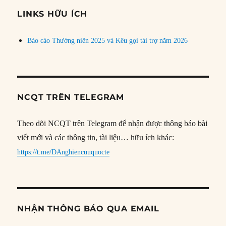
đề
LINKS HỮU ÍCH
Báo cáo Thường niên 2025 và Kêu gọi tài trợ năm 2026
NCQT TRÊN TELEGRAM
Theo dõi NCQT trên Telegram để nhận được thông báo bài
viết mới và các thông tin, tài liệu… hữu ích khác:
https://t.me/DAnghiencuuquocte
NHẬN THÔNG BÁO QUA EMAIL