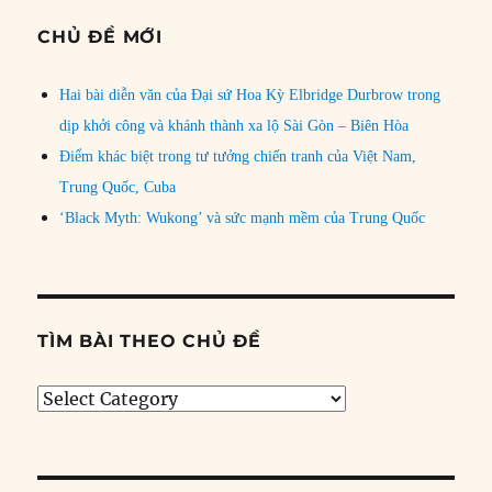
CHỦ ĐỀ MỚI
Hai bài diễn văn của Đại sứ Hoa Kỳ Elbridge Durbrow trong
dịp khởi công và khánh thành xa lộ Sài Gòn – Biên Hòa
Điểm khác biệt trong tư tưởng chiến tranh của Việt Nam,
Trung Quốc, Cuba
‘Black Myth: Wukong’ và sức mạnh mềm của Trung Quốc
TÌM BÀI THEO CHỦ ĐỀ
Tìm
bài
theo
chủ