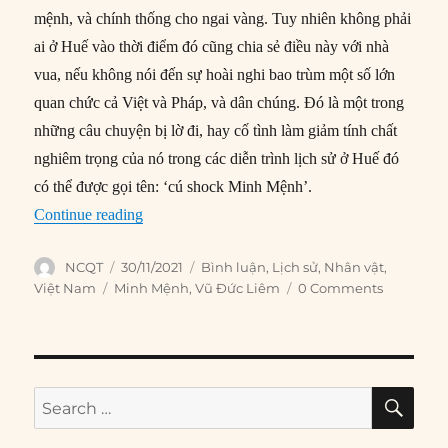
mệnh, và chính thống cho ngai vàng. Tuy nhiên không phải
ai ở Huế vào thời điểm đó cũng chia sẻ điều này với nhà
vua, nếu không nói đến sự hoài nghi bao trùm một số lớn
quan chức cả Việt và Pháp, và dân chúng. Đó là một trong
những câu chuyện bị lờ đi, hay cố tình làm giảm tính chất
nghiêm trọng của nó trong các diễn trình lịch sử ở Huế đó
có thể được gọi tên: ‘cú shock Minh Mệnh’.
““Cú shock” mang tên Minh Mệnh”
Continue reading
Author
Posted
Categories
NCQT
30/11/2021
Bình luận
,
Lịch sử
,
Nhân vật
,
on
Tags
Việt Nam
Minh Mệnh
,
Vũ Đức Liêm
0 Comments
SE
Search
for: