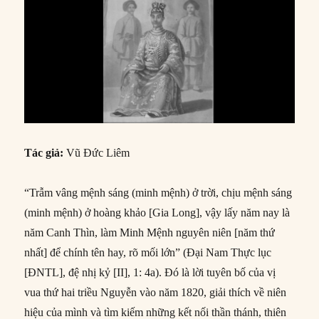
Tác giả:
Vũ Đức Liêm
“Trẫm vâng mệnh sáng (minh mệnh) ở trời, chịu mệnh sáng
(minh mệnh) ở hoàng khảo [Gia Long], vậy lấy năm nay là
năm Canh Thìn, làm Minh Mệnh nguyên niên [năm thứ
nhất] để chính tên hay, rõ mối lớn” (Đại Nam Thực lục
[ĐNTL], đệ nhị kỷ [II], 1: 4a). Đó là lời tuyên bố của vị
vua thứ hai triều Nguyễn vào năm 1820, giải thích về niên
hiệu của mình và tìm kiếm những kết nối thần thánh, thiên