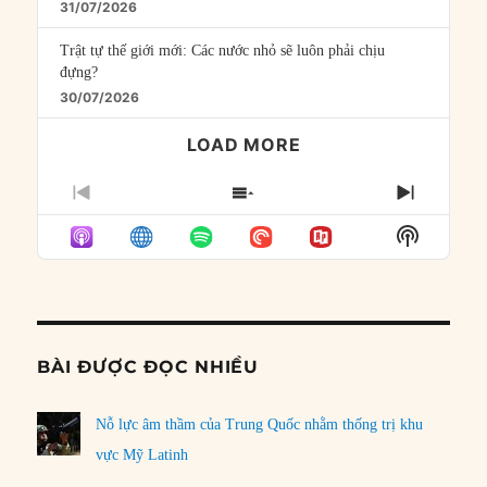
31/07/2026
Trật tự thế giới mới: Các nước nhỏ sẽ luôn phải chịu
đựng?
30/07/2026
LOAD MORE
PREVIOUS
SHOW
NEXT
EPISODE
EPISODES
EPISO
Show
LIST
Podcast
Informat
BÀI ĐƯỢC ĐỌC NHIỀU
Nỗ lực âm thầm của Trung Quốc nhằm thống trị khu
vực Mỹ Latinh