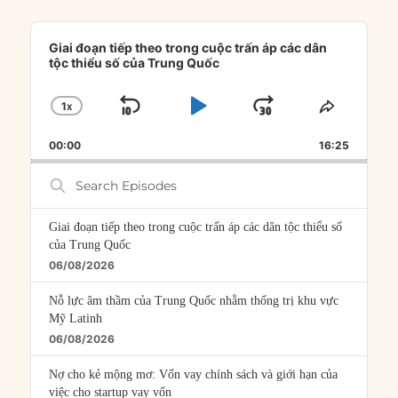
Audio
Player
Giai đoạn tiếp theo trong cuộc trấn áp các dân
tộc thiểu số của Trung Quốc
1
X
SKIP
PLAY
JUMP
CHANGE
SHARE
PLAYBACK
THIS
BACKWARD
PAUSE
FORWARD
00:00
RATE
16:25
EPISOD
Search
Episodes
Giai đoạn tiếp theo trong cuộc trấn áp các dân tộc thiểu số
của Trung Quốc
06/08/2026
Nỗ lực âm thầm của Trung Quốc nhằm thống trị khu vực
Mỹ Latinh
06/08/2026
Nợ cho kẻ mộng mơ: Vốn vay chính sách và giới hạn của
việc cho startup vay vốn