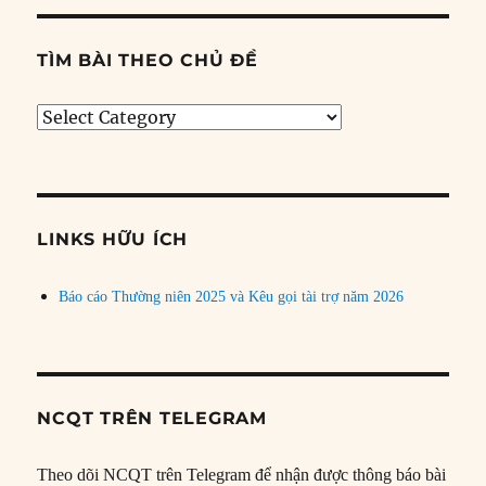
TÌM BÀI THEO CHỦ ĐỀ
Tìm
bài
theo
chủ
đề
LINKS HỮU ÍCH
Báo cáo Thường niên 2025 và Kêu gọi tài trợ năm 2026
NCQT TRÊN TELEGRAM
Theo dõi NCQT trên Telegram để nhận được thông báo bài