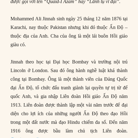
được gọi với tên “Quaid-I Azam” hay “Lãnh tụ vĩ đại”.
Mohammed Ali Jinnah sinh ngày 25 tháng 12 năm 1876 tại
Karachi, nay thuộc Pakistan nhưng khi đó thuộc Ấn Độ –
thuộc địa của Anh. Cha của ông là một lái buôn Hồi giáo
giàu có.
Jinnah theo học tại Đại học Bombay và trường nội trú
Lincoln ở London. Sau đó ông hành nghề luật khá thành
công tại Bombay. Ông là một thành viên của Đảng Quốc
đại Ấn Độ, tổ chức đấu tranh giành lại quyền tự trị từ đế
quốc Anh, và gia nhập Liên đoàn Hồi giáo Ấn Độ năm
1913. Liên đoàn được thành lập một vài năm trước để đại
diện cho lợi ích của những người Ấn Độ theo đạo Hồi
trong một đất nước mà đạo Hindu chiếm đa số. Đến năm
1916 ông được bầu làm chủ tịch Liên đoàn.